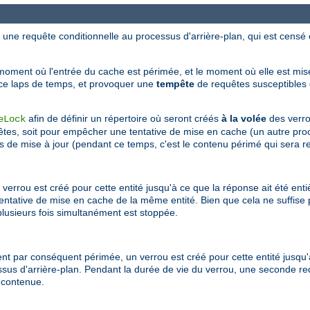
ne requête conditionnelle au processus d'arrière-plan, qui est censé co
moment où l'entrée du cache est périmée, et le moment où elle est mise
 ce laps de temps, et provoquer une
tempête
de requêtes susceptibles d
afin de définir un répertoire où seront créés
à la volée
des verro
eLock
êtes, soit pour empêcher une tentative de mise en cache (un autre pro
urs de mise à jour (pendant ce temps, c'est le contenu périmé qui sera r
 verrou est créé pour cette entité jusqu'à ce que la réponse ait été en
ntative de mise en cache de la même entité. Bien que cela ne suffise 
plusieurs fois simultanément est stoppée.
ient par conséquent périmée, un verrou est créé pour cette entité jusqu'
sus d'arrière-plan. Pendant la durée de vie du verrou, une seconde re
 contenue.