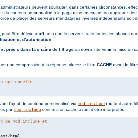
administrateurs peuvent souhaiter, dans certaines circonstances, effec
r du contenu personnalisé à la page mise en cache, ou appliquer des re
 forcé de placer des serveurs mandataires inverses indépendants soit de
peut être définie à
off
, afin que le serveur traite toutes les phases 
r
fication et d'autorisation
.
nt précis dans la chaîne de filtrage
où devra intervenir la mise en ca
er une compression à la réponse, placez le filtre
CACHE
avant le filtr
on optionnelle
n
vant l'ajout de contenu personnalisé via
(ou tout autre fi
mod_include
ses par
sont mis en cache avant d'être interprétés :
mod_include
on de mod_include et
text
/
html