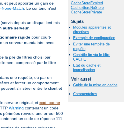
CacheStoreExpired
, et peut apporter un gain de
CacheStoreNoStore
f-None-Match
. Le contenu n'est
CacheStorePrivate
Sujets
(servis depuis un disque lent mis
Modules apparentés et
 autre serveur
.
directives
tionnaire rapide
pour court-
Exemple de configuration
e un serveur mandataire avec
Eviter une tempête de
requête
Contrôle fin via le filtre
e la pile de filtres choisi par
CACHE
ellement compressé par le filtre
Etat du cache et
journalisation
 dans une requête, ou par un
Voir aussi
têtes et forcer un comportement
Guide de la mise en cache
euvent s'insérer entre le client et
Commentaires
 serveur original, et
mod_cache
 HTTP
Warning
contenant un code
s périmées renvoie une erreur 500
contenant un code de réponse 111.