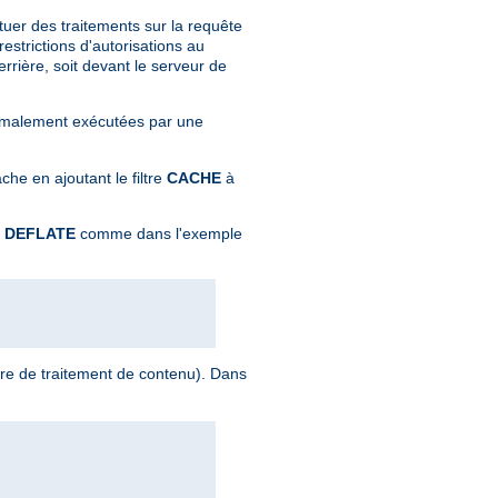
tuer des traitements sur la requête
strictions d'autorisations au
rrière, soit devant le serveur de
normalement exécutées par une
che en ajoutant le filtre
CACHE
à
e
DEFLATE
comme dans l'exemple
ltre de traitement de contenu). Dans