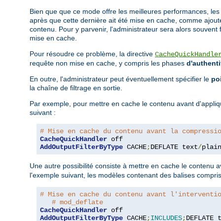
Bien que que ce mode offre les meilleures performances, les 
après que cette dernière ait été mise en cache, comme ajoute
contenu. Pour y parvenir, l'administrateur sera alors souvent
mise en cache.
Pour résoudre ce problème, la directive
CacheQuickHandle
requête non mise en cache, y compris les phases
d'authenti
En outre, l'administrateur peut éventuellement spécifier le
poi
la chaîne de filtrage en sortie.
Par exemple, pour mettre en cache le contenu avant d'appliqu
suivant :
# Mise en cache du contenu avant la compressi
CacheQuickHandler
AddOutputFilterByType
 CACHE
;
DEFLATE text
/
plai
Une autre possibilité consiste à mettre en cache le contenu a
l'exemple suivant, les modèles contenant des balises compri
# Mise en cache du contenu avant l'interventi
# mod_deflate
CacheQuickHandler
AddOutputFilterByType
 CACHE
;
INCLUDES
;
DEFLATE 