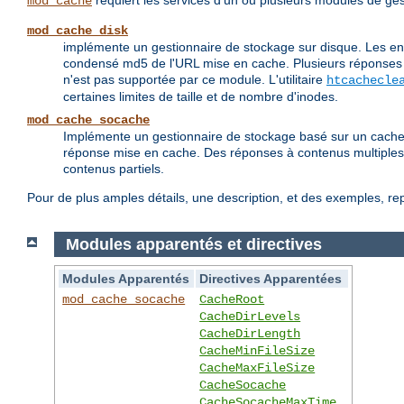
requiert les services d'un ou plusieurs modules de ges
mod_cache
mod_cache_disk
implémente un gestionnaire de stockage sur disque. Les en-
condensé md5 de l'URL mise en cache. Plusieurs réponses 
n'est pas supportée par ce module. L'utilitaire
htcachecle
certaines limites de taille et de nombre d'inodes.
mod_cache_socache
Implémente un gestionnaire de stockage basé sur un cache 
réponse mise en cache. Des réponses à contenus multiples
contenus partiels.
Pour de plus amples détails, une description, et des exemples, r
Modules apparentés et directives
Modules Apparentés
Directives Apparentées
mod_cache_socache
CacheRoot
CacheDirLevels
CacheDirLength
CacheMinFileSize
CacheMaxFileSize
CacheSocache
CacheSocacheMaxTime