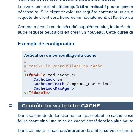
Les verrous ne sont utilisés
qu'à titre indicatif
pour enjoindre
nécessaire. Si le client envoie une requête contenant un en-
requête du client sera honorée immédiatement, et l'entrée du
Comme mécanisme de sécurité supplémentaire, la durée de vie 
autre requête peut alors en créer un nouveau. Cette durée de v
Exemple de configuration
Activation du verrouillage du cache
#
# Active le verrouillage du cache
#
<
IfModule
 mod_cache
.
c
>
CacheLock
 on

CacheLockPath
/
tmp
/
mod_cache-lock

CacheLockMaxAge
5
</
IfModule
>
Contrôle fin via le filtre CACHE
Dans son mode de fonctionnement par défaut, le cache s'exécu
fournissant ainsi une mise en cache possédant les plus haut
Dans ce mode, le cache
s'incruste
devant le serveur, comme