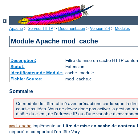
Apache
>
Serveur HTTP
>
Documentation
>
Version 2.4
>
Modules
Module Apache mod_cache
Description:
Filtre de mise en cache HTTP confo
Statut:
Extension
Identificateur de Module:
cache_module
Fichier Source:
mod_cache.c
Sommaire
Ce module doit être utilisé avec précautions car lorsque la dir
court-circuitées. Vous ne devez donc pas activer la gestion ra
d'hôte du client, de l'adresse IP ou d'une variable d'environne
implémente un
filtre de mise en cache de contenu
mod_cache
négocié et comportant l'en-tête Vary.