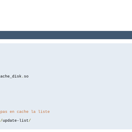
cache_disk
.
so

 pas en cache la liste
r
/
update-list
/