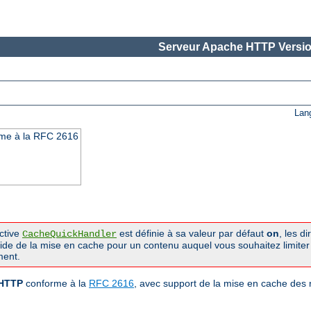
Serveur Apache HTTP Versio
Lan
rme à la RFC 2616
ective
est définie à sa valeur par défaut
on
, les d
CacheQuickHandler
pide de la mise en cache pour un contenu auquel vous souhaitez limiter
ment.
 HTTP
conforme à la
RFC 2616
, avec support de la mise en cache des 