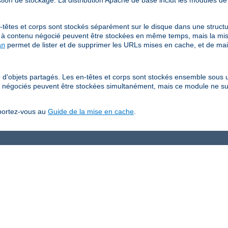
tion de stockage. La distribution Apache de base inclut les modules de
têtes et corps sont stockés séparément sur le disque dans une structu
à contenu négocié peuvent être stockées en même temps, mais la mis
permet de lister et de supprimer les URLs mises en cache, et de mai
an
d'objets partagés. Les en-têtes et corps sont stockés ensemble sous u
 négociés peuvent être stockées simultanément, mais ce module ne su
eportez-vous au
Guide de la mise en cache
.