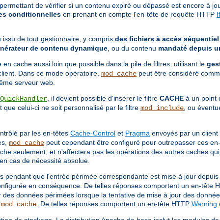
mettant de vérifier si un contenu expiré ou dépassé est encore à jour
es conditionnelles
en prenant en compte l'en-tête de requête HTTP
I
 issu de tout gestionnaire, y compris
des fichiers à accès séquentiel
nérateur de contenu dynamique
, ou du contenu
mandaté depuis un
e en cache aussi loin que possible dans la pile de filtres, utilisant le
ges
u client. Dans ce mode opératoire,
peut être considéré comm
mod_cache
 même serveur web.
, il devient possible d'insérer le filtre
CACHE
à un point d
QuickHandler
ue celui-ci ne soit personnalisé par le filtre
, ou éventu
mod_include
ntrôlé par les en-têtes
Cache-Control
et
Pragma
envoyés par un client
es,
peut cependant être configuré pour outrepasser ces en-
mod_cache
che seulement, et n'affectera pas les opérations des autres caches qui p
u'en cas de nécessité absolue.
endant que l'entrée périmée correspondante est mise à jour depuis le
onfigurée en conséquence. De telles réponses comportent un en-tête
des données périmées lorsque la tentative de mise à jour des donnée
r
. De telles réponses comportent un en-tête HTTP
Warning
mod_cache