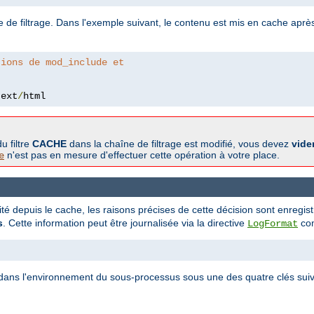
e de filtrage. Dans l'exemple suivant, le contenu est mis en cache après
tions de mod_include et
text
/
html
u filtre
CACHE
dans la chaîne de filtrage est modifié, vous devez
vide
n'est pas en mesure d'effectuer cette opération à votre place.
e
tité depuis le cache, les raisons précises de cette décision sont enregi
s
. Cette information peut être journalisée via la directive
com
LogFormat
ite dans l'environnement du sous-processus sous une des quatre clés suiv