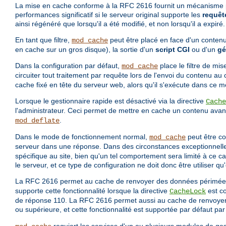
La mise en cache conforme à la RFC 2616 fournit un mécanisme per
performances significatif si le serveur original supporte les
requêt
ainsi régénéré que lorsqu'il a été modifié, et non lorsqu'il a expiré.
En tant que filtre,
peut être placé en face d'un contenu
mod_cache
en cache sur un gros disque), la sortie d'un
script CGI
ou d'un
gé
Dans la configuration par défaut,
place le filtre de mis
mod_cache
circuiter tout traitement par requête lors de l'envoi du contenu a
cache fixé en tête du serveur web, alors qu'il s'exécute dans ce
Lorsque le gestionnaire rapide est désactivé via la directive
Cache
l'administrateur. Ceci permet de mettre en cache un contenu avant q
.
mod_deflate
Dans le mode de fonctionnement normal,
peut être co
mod_cache
serveur dans une réponse. Dans des circonstances exceptionnell
spécifique au site, bien qu'un tel comportement sera limité à ce ca
le serveur, et ce type de configuration ne doit donc être utiliser q
La RFC 2616 permet au cache de renvoyer des données périmées p
supporte cette fonctionnalité lorsque la directive
est c
CacheLock
de réponse 110. La RFC 2616 permet aussi au cache de renvoyer 
ou supérieure, et cette fonctionnalité est supportée par défaut pa