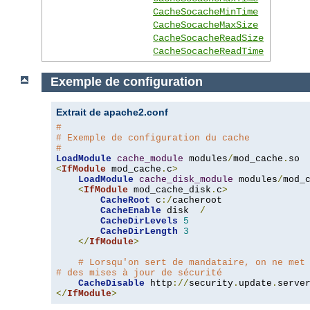
CacheSocacheMinTime
CacheSocacheMaxSize
CacheSocacheReadSize
CacheSocacheReadTime
Exemple de configuration
Extrait de apache2.conf
#
# Exemple de configuration du cache
#
LoadModule
cache_module
 modules
/
mod_cache
.
<
IfModule
 mod_cache
.
c
>
LoadModule
cache_disk_module
 modules
/
mod_
<
IfModule
 mod_cache_disk
.
c
>
CacheRoot
 c
:/
cacheroot

CacheEnable
 disk  
/
CacheDirLevels
5
CacheDirLength
3
</
IfModule
>
# Lorsqu'on sert de mandataire, on ne met
# des mises à jour de sécurité
CacheDisable
 http
://
security
.
update
.
serve
</
IfModule
>