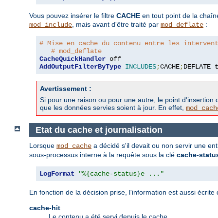
Vous pouvez insérer le filtre
CACHE
en tout point de la chaîn
, mais avant d'être traité par
:
mod_include
mod_deflate
# Mise en cache du contenu entre les interven
# mod_deflate
CacheQuickHandler
AddOutputFilterByType
INCLUDES
;
CACHE
;
DEFLATE 
Avertissement :
Si pour une raison ou pour une autre, le point d'insertion d
que les données servies soient à jour. En effet,
mod_cach
Etat du cache et journalisation
Lorsque
a décidé s'il devait ou non servir une en
mod_cache
sous-processus interne à la requête sous la clé
cache-statu
LogFormat
"%{cache-status}e ..."
En fonction de la décision prise, l'information est aussi écr
cache-hit
Le contenu a été servi depuis le cache.