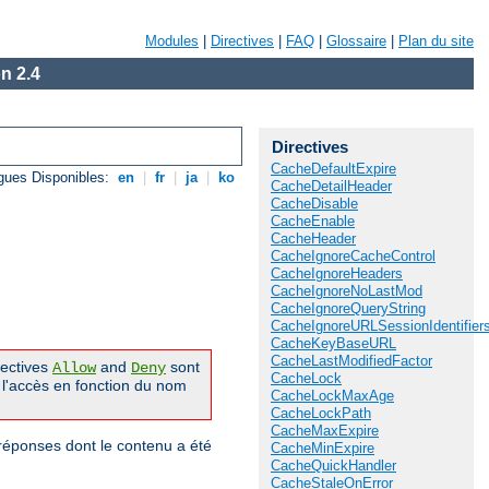
Modules
|
Directives
|
FAQ
|
Glossaire
|
Plan du site
n 2.4
Directives
CacheDefaultExpire
gues Disponibles:
en
|
fr
|
ja
|
ko
CacheDetailHeader
CacheDisable
CacheEnable
CacheHeader
CacheIgnoreCacheControl
CacheIgnoreHeaders
CacheIgnoreNoLastMod
CacheIgnoreQueryString
CacheIgnoreURLSessionIdentifier
CacheKeyBaseURL
CacheLastModifiedFactor
irectives
and
sont
Allow
Deny
CacheLock
 l'accès en fonction du nom
CacheLockMaxAge
CacheLockPath
CacheMaxExpire
réponses dont le contenu a été
CacheMinExpire
CacheQuickHandler
CacheStaleOnError