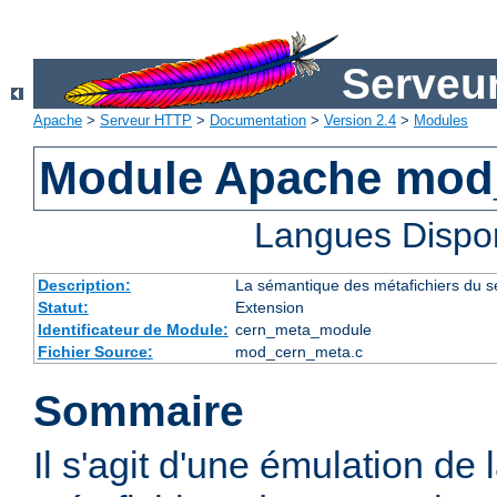
Serveu
Apache
>
Serveur HTTP
>
Documentation
>
Version 2.4
>
Modules
Module Apache mod
Langues Dispo
Description:
La sémantique des métafichiers du 
Statut:
Extension
Identificateur de Module:
cern_meta_module
Fichier Source:
mod_cern_meta.c
Sommaire
Il s'agit d'une émulation de