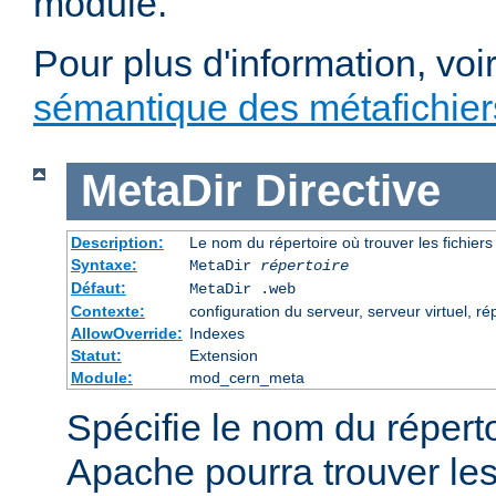
module.
Pour plus d'information, voi
sémantique des métafichi
MetaDir
Directive
Description:
Le nom du répertoire où trouver les fichier
Syntaxe:
MetaDir
répertoire
Défaut:
MetaDir .web
Contexte:
configuration du serveur, serveur virtuel, ré
AllowOverride:
Indexes
Statut:
Extension
Module:
mod_cern_meta
Spécifie le nom du répert
Apache pourra trouver les