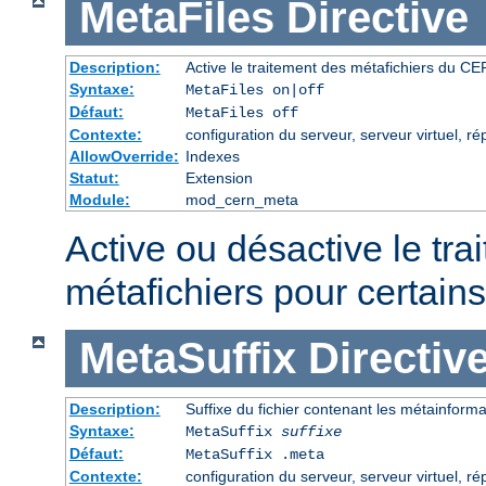
MetaFiles
Directive
Description:
Active le traitement des métafichiers du C
Syntaxe:
MetaFiles on|off
Défaut:
MetaFiles off
Contexte:
configuration du serveur, serveur virtuel, ré
AllowOverride:
Indexes
Statut:
Extension
Module:
mod_cern_meta
Active ou désactive le tra
métafichiers pour certains
MetaSuffix
Directiv
Description:
Suffixe du fichier contenant les métainform
Syntaxe:
MetaSuffix
suffixe
Défaut:
MetaSuffix .meta
Contexte:
configuration du serveur, serveur virtuel, ré