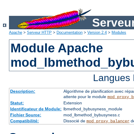
Serveu
Apache
>
Serveur HTTP
>
Documentation
>
Version 2.4
>
Modules
Module Apache
mod_lbmethod_byb
Langues 
Description:
Algorithme de planification avec répar
attente pour le module
mod_proxy_b
Statut:
Extension
Identificateur de Module:
lbmethod_bybusyness_module
Fichier Source:
mod_lbmethod_bybusyness.c
Compatibilité:
Dissocié de
de
mod_proxy_balancer