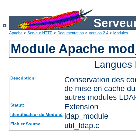
Serveu
Apache
>
Serveur HTTP
>
Documentation
>
Version 2.4
>
Modules
Module Apache mod
Langues 
Conservation des co
Description:
de mise en cache du 
autres modules LDA
Extension
Statut:
ldap_module
Identificateur de Module:
util_ldap.c
Fichier Source: