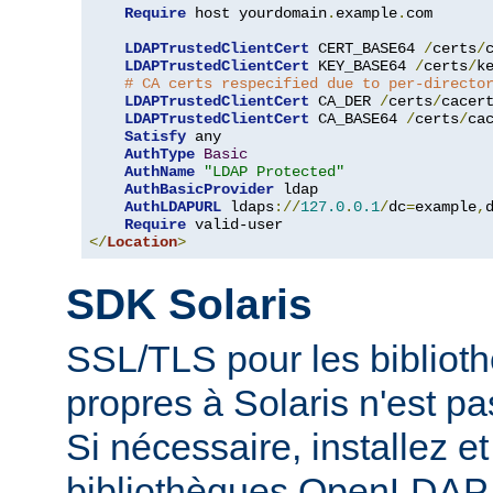
Require
 host yourdomain
.
example
.
com

LDAPTrustedClientCert
 CERT_BASE64 
/
certs
/
LDAPTrustedClientCert
 KEY_BASE64 
/
certs
/
k
# CA certs respecified due to per-directo
LDAPTrustedClientCert
 CA_DER 
/
certs
/
cacer
LDAPTrustedClientCert
 CA_BASE64 
/
certs
/
ca
Satisfy
 any

AuthType
Basic
AuthName
"LDAP Protected"
AuthBasicProvider
 ldap

AuthLDAPURL
 ldaps
://
127.0
.
0.1
/
dc
=
example
,
Require
</
Location
>
SDK Solaris
SSL/TLS pour les biblio
propres à Solaris n'est p
Si nécessaire, installez et 
bibliothèques OpenLDAP