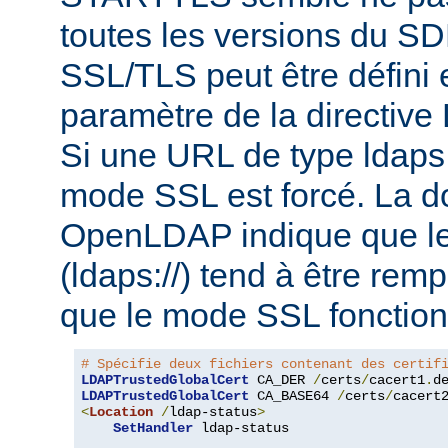
toutes les versions du S
SSL/TLS peut être défini e
paramètre de la directi
Si une URL de type ldaps:/
mode SSL est forcé. La 
OpenLDAP indique que le
(ldaps://) tend à être rem
que le mode SSL fonction
# Spécifie deux fichiers contenant des certif
LDAPTrustedGlobalCert
 CA_DER 
/
certs
/
cacert1
.
LDAPTrustedGlobalCert
 CA_BASE64 
/
certs
/
cacert
<
Location
/
ldap-status
>
SetHandler
 ldap-status
