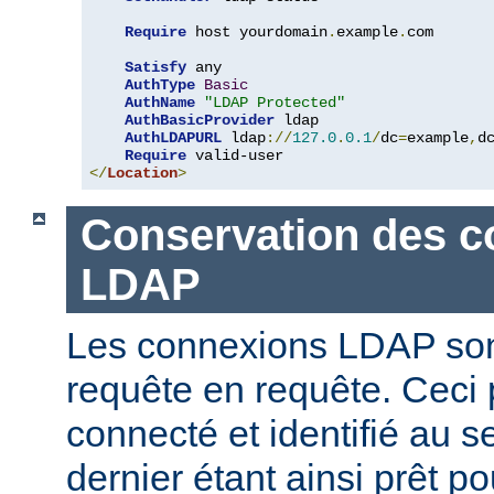
Require
 host yourdomain
.
example
.
com

Satisfy
 any

AuthType
Basic
AuthName
"LDAP Protected"
AuthBasicProvider
 ldap

AuthLDAPURL
 ldap
://
127.0
.
0.1
/
dc
=
example
,
d
Require
</
Location
>
Conservation des c
LDAP
Les connexions LDAP son
requête en requête. Ceci 
connecté et identifié au 
dernier étant ainsi prêt p