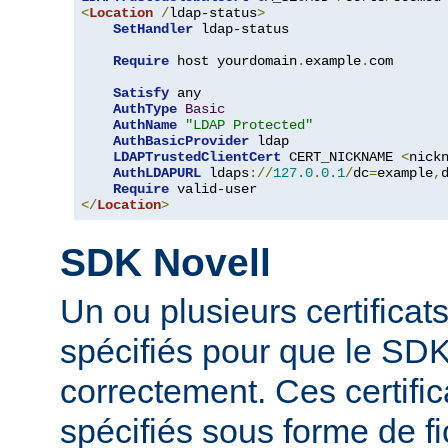
<
Location
/
ldap-status
>
SetHandler
 ldap-status

Require
 host yourdomain
.
example
.
com

Satisfy
 any

AuthType
Basic
AuthName
"LDAP Protected"
AuthBasicProvider
 ldap

LDAPTrustedClientCert
 CERT_NICKNAME 
<
nick
AuthLDAPURL
 ldaps
://
127.0
.
0.1
/
dc
=
example
,
Require
</
Location
>
SDK Novell
Un ou plusieurs certificat
spécifiés pour que le SDK
correctement. Ces certific
spécifiés sous forme de fi