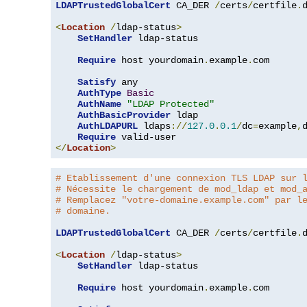
LDAPTrustedGlobalCert
 CA_DER 
/
certs
/
certfile
.
d
<
Location
/
ldap-status
>
SetHandler
 ldap-status

Require
 host yourdomain
.
example
.
com

Satisfy
 any

AuthType
Basic
AuthName
"LDAP Protected"
AuthBasicProvider
 ldap

AuthLDAPURL
 ldaps
://
127.0
.
0.1
/
dc
=
example
,
Require
</
Location
>
# Etablissement d'une connexion TLS LDAP sur 
# Nécessite le chargement de mod_ldap et mod_
# Remplacez "votre-domaine.example.com" par l
# domaine.
LDAPTrustedGlobalCert
 CA_DER 
/
certs
/
certfile
.
d
<
Location
/
ldap-status
>
SetHandler
 ldap-status

Require
 host yourdomain
.
example
.
com
