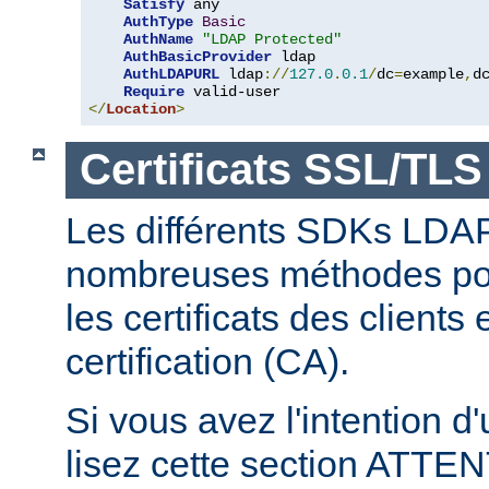
Satisfy
 any

AuthType
Basic
AuthName
"LDAP Protected"
AuthBasicProvider
 ldap

AuthLDAPURL
 ldap
://
127.0
.
0.1
/
dc
=
example
,
d
Require
</
Location
>
Certificats SSL/TLS
Les différents SDKs LDA
nombreuses méthodes pour
les certificats des clients
certification (CA).
Si vous avez l'intention d
lisez cette section ATT