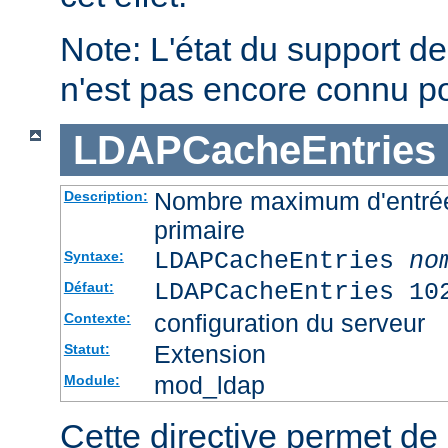
Note: L'état du support des
n'est pas encore connu p
LDAPCacheEntries
Nombre maximum d'entré
Description:
primaire
LDAPCacheEntries
no
Syntaxe:
LDAPCacheEntries 10
Défaut:
configuration du serveur
Contexte:
Extension
Statut:
mod_ldap
Module:
Cette directive permet de s