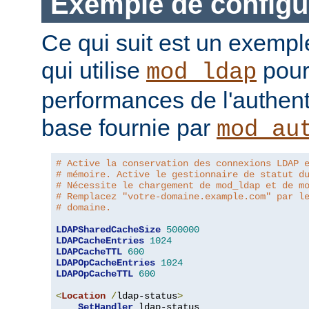
Exemple de configu
Ce qui suit est un exempl
qui utilise
pour
mod_ldap
performances de l'authent
base fournie par
mod_au
# Active la conservation des connexions LDAP 
# mémoire. Active le gestionnaire de statut d
# Nécessite le chargement de mod_ldap et de m
# Remplacez "votre-domaine.example.com" par l
# domaine.
LDAPSharedCacheSize
500000
LDAPCacheEntries
1024
LDAPCacheTTL
600
LDAPOpCacheEntries
1024
LDAPOpCacheTTL
600
<
Location
/
ldap-status
>
SetHandler
 ldap-status
