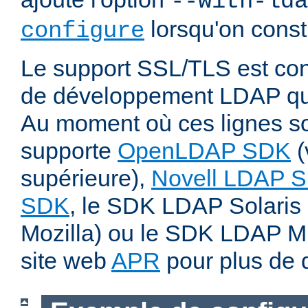
--with-lda
lorsqu'on const
configure
Le support SSL/TLS est cond
de développement LDAP qui
Au moment où ces lignes son
supporte
OpenLDAP SDK
(
supérieure),
Novell LDAP 
SDK
, le SDK LDAP Solaris 
Mozilla) ou le SDK LDAP Micr
site web
APR
pour plus de d