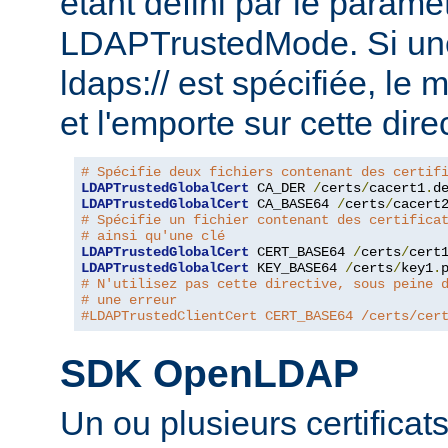
étant défini par le paramèt
LDAPTrustedMode. Si un
ldaps:// est spécifiée, le
et l'emporte sur cette dire
# Spécifie deux fichiers contenant des certif
LDAPTrustedGlobalCert
 CA_DER 
/
certs
/
cacert1
.
LDAPTrustedGlobalCert
 CA_BASE64 
/
certs
/
cacert
# Spécifie un fichier contenant des certifica
# ainsi qu'une clé
LDAPTrustedGlobalCert
 CERT_BASE64 
/
certs
/
cert
LDAPTrustedGlobalCert
 KEY_BASE64 
/
certs
/
key1
.
# N'utilisez pas cette directive, sous peine 
# une erreur
#LDAPTrustedClientCert CERT_BASE64 /certs/cer
SDK OpenLDAP
Un ou plusieurs certificat