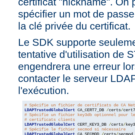
certificat "nickname". On
spécifier un mot de passe
la clé privée du certificat.
Le SDK supporte seuleme
tentative d'utilisation d
engendrera une erreur lor
contacter le serveur LDA
l'exécution.
# Spécifie un fichier de certificats de CA Ne
LDAPTrustedGlobalCert
 CA_CERT7_DB 
/
certs
/
cert
# Spécifie un fichier key3db optionnel pour l
# certificats clients
LDAPTrustedGlobalCert
 CERT_KEY3_DB 
/
certs
/
key
# Spécifie le fichier secmod si nécessaire
LDAPTrustedGlobalCert
 CA_SECMOD 
/
certs
/