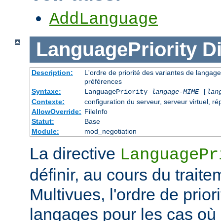
AddLanguage
LanguagePriority
Di
Description:
L'ordre de priorité des variantes de langage
préférences
Syntaxe:
LanguagePriority
langage-MIME
[
lan
Contexte:
configuration du serveur, serveur virtuel, ré
AllowOverride:
FileInfo
Statut:
Base
Module:
mod_negotiation
La directive
LanguagePr
définir, au cours du trait
Multivues, l'ordre de prior
langages pour les cas où l