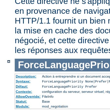
Cette directive ne s'appl
en provenance de naviga
HTTP/1.1 fournit un bien 
la mise en cache des do
négocié, et cette directive
les réponses aux requête
ForceLanguagePrior
Description:
Action à entreprendre si un document accep
Syntaxe:
ForceLanguagePriority None|Prefer|
Défaut:
ForceLanguagePriority Prefer
Contexte:
configuration du serveur, serveur virtuel, ré
AllowOverride:
FileInfo
Statut:
Base
Module:
mod_negotiation