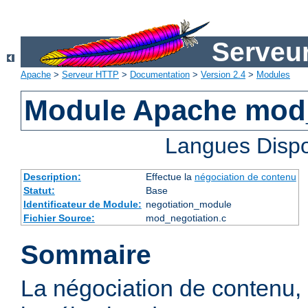
Serveu
Apache
>
Serveur HTTP
>
Documentation
>
Version 2.4
>
Modules
Module Apache mod_
Langues Dispo
Description:
Effectue la
négociation de contenu
Statut:
Base
Identificateur de Module:
negotiation_module
Fichier Source:
mod_negotiation.c
Sommaire
La négociation de contenu,