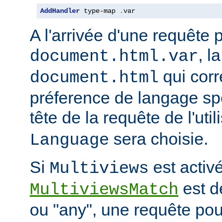
AddHandler
 type-map 
.
var
A l'arrivée d'une requête 
, l
document.html.var
qui corr
document.html
préference de langage spé
tête de la requête de l'uti
sera choisie.
Language
Si
est activé
Multiviews
est d
MultiviewsMatch
ou "any", une requête po