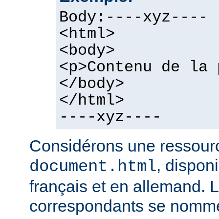
Body:----xyz----
<html>
<body>
<p>Contenu de la 
</body>
</html>
----xyz----
Considérons une ressour
, dispon
document.html
français et en allemand. L
correspondants se nomme