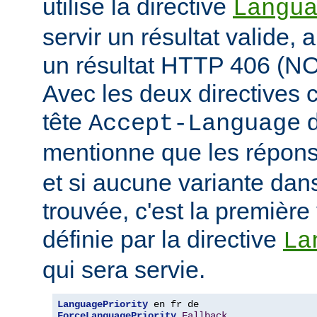
utilise la directive
Langu
servir un résultat valide, 
un résultat HTTP 406 (
Avec les deux directives c
tête
d
Accept-Language
mentionne que les répon
et si aucune variante dans
trouvée, c'est la première 
définie par la directive
La
qui sera servie.
LanguagePriority
ForceLanguagePriority
Fallback