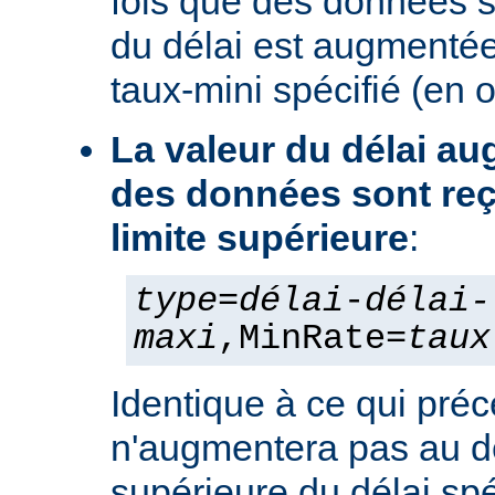
fois que des données s
du délai est augmentée
taux-mini spécifié (en 
La valeur du délai a
des données sont reç
limite supérieure
:
type
=
délai
-
délai-
maxi
,MinRate=
taux
Identique à ce qui préc
n'augmentera pas au d
supérieure du délai spé