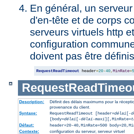
En général, un serveur 
d'en-tête et de corps co
serveurs virtuels http et
configuration commune,
doivent pas être définis
RequestReadTimeout
 header
=
20
-
40
,
MinRate
=
RequestReadTimeo
Description:
Définit des délais maximums pour la récepti
provenance du client.
Syntaxe:
RequestReadTimeout [header=
délai
[-
d
[body=
délai
[-
délai-maxi
][,MinRate=
t
Défaut:
header=20-40,MinRate=500 body=20,Mi
Contexte:
configuration du serveur, serveur virtuel