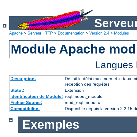
Serveu
Apache
>
Serveur HTTP
>
Documentation
>
Version 2.4
>
Modules
Module Apache mod
Langues 
Description:
Définit le délai maximum et le taux 
réception des requêtes
Statut:
Extension
Identificateur de Module:
reqtimeout_module
Fichier Source:
mod_reqtimeout.c
Compatibilité:
Disponible depuis la version 2.2.15
Exemples