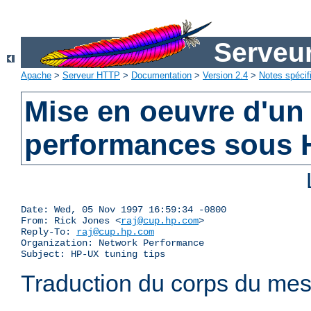
Serveu
Apache
>
Serveur HTTP
>
Documentation
>
Version 2.4
>
Notes spécif
Mise en oeuvre d'un
performances sous
Date: Wed, 05 Nov 1997 16:59:34 -0800

From: Rick Jones <
raj@cup.hp.com
>

Reply-To: 
raj@cup.hp.com
Organization: Network Performance

Subject: HP-UX tuning tips
Traduction du corps du mess