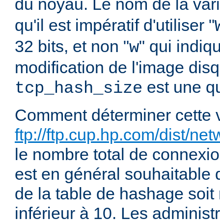
du noyau. Le nom de la var
qu'il est impératif d'utiliser "
32 bits, et non "
" qui indiq
w
modification de l'image disq
est une qu
tcp_hash_size
Comment déterminer cette v
ftp://ftp.cup.hp.com/dist/ne
le nombre total de connexio
est en général souhaitable q
de la table de hashage soit
inférieur à 10. Les administ