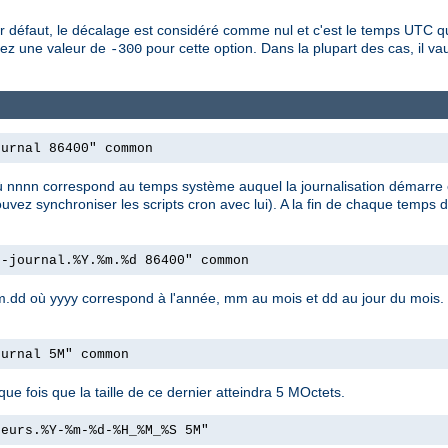
défaut, le décalage est considéré comme nul et c'est le temps UTC qui
fiez une valeur de
pour cette option. Dans la plupart des cas, il vau
-300
ournal 86400" common
nn où nnnn correspond au temps système auquel la journalisation démarre
uvez synchroniser les scripts cron avec lui). A la fin de chaque temps d
r-journal.%Y.%m.%d 86400" common
y.mm.dd où yyyy correspond à l'année, mm au mois et dd au jour du mois.
ournal 5M" common
que fois que la taille de ce dernier atteindra 5 MOctets.
reurs.%Y-%m-%d-%H_%M_%S 5M"