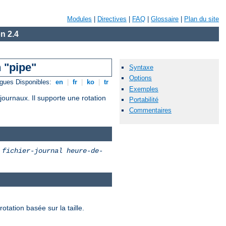
Modules
|
Directives
|
FAQ
|
Glossaire
|
Plan du site
n 2.4
 "pipe"
Syntaxe
Options
gues Disponibles:
en
|
fr
|
ko
|
tr
Exemples
journaux. Il supporte une rotation
Portabilité
Commentaires
]
fichier-journal
heure-de-
otation basée sur la taille.