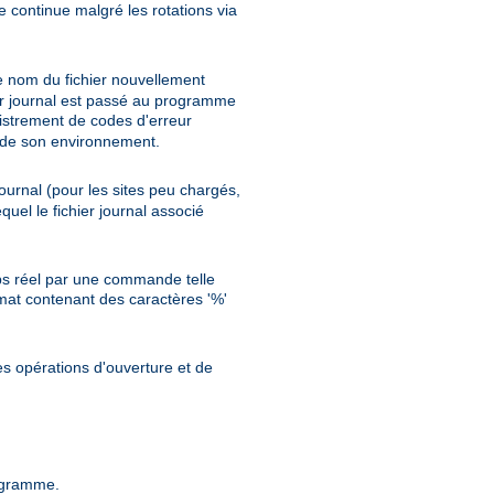
re continue malgré les rotations via
e nom du fichier nouvellement
er journal est passé au programme
istrement de codes d'erreur
te de son environnement.
ournal (pour les sites peu chargés,
uel le fichier journal associé
emps réel par une commande telle
ormat contenant des caractères '%'
les opérations d'ouverture et de
rogramme.