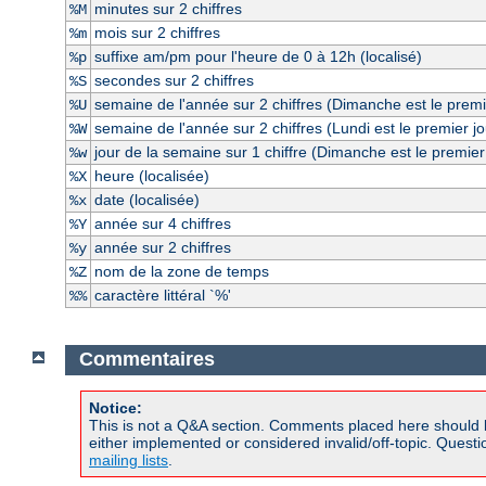
minutes sur 2 chiffres
%M
mois sur 2 chiffres
%m
suffixe am/pm pour l'heure de 0 à 12h (localisé)
%p
secondes sur 2 chiffres
%S
semaine de l'année sur 2 chiffres (Dimanche est le premi
%U
semaine de l'année sur 2 chiffres (Lundi est le premier j
%W
jour de la semaine sur 1 chiffre (Dimanche est le premier
%w
heure (localisée)
%X
date (localisée)
%x
année sur 4 chiffres
%Y
année sur 2 chiffres
%y
nom de la zone de temps
%Z
caractère littéral `%'
%%
Commentaires
Notice:
This is not a Q&A section. Comments placed here should 
either implemented or considered invalid/off-topic. Ques
mailing lists
.