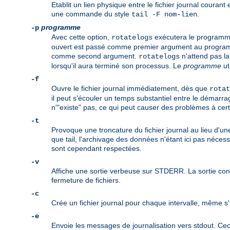
Etablit un lien physique entre le fichier journal courant
une commande du style
.
tail -F nom-lien
programme
-p
Avec cette option,
exécutera le program
rotatelogs
ouvert est passé comme premier argument au programme.
comme second argument.
n'attend pas la
rotatelogs
lorsqu'il aura terminé son processus. Le
programme
ut
-f
Ouvre le fichier journal immédiatement, dès que
rotat
il peut s'écouler un temps substantiel entre le démarra
n'"existe" pas, ce qui peut causer des problèmes à certa
-t
Provoque une troncature du fichier journal au lieu d'un
que tail, l'archivage des données n'étant ici pas néces
sont cependant respectées.
-v
Affiche une sortie verbeuse sur STDERR. La sortie contie
fermeture de fichiers.
-c
Crée un fichier journal pour chaque intervalle, même s'i
-e
Envoie les messages de journalisation vers stdout. Ceci