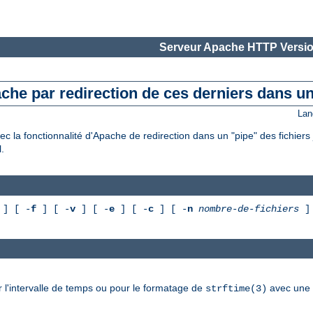
Serveur Apache HTTP Versio
ache par redirection de ces derniers dans un
Lan
c la fonctionnalité d'Apache de redirection dans un "pipe" des fichiers 
.
] [ -
f
] [ -
v
] [ -
e
] [ -
c
] [ -
n
nombre-de-fichiers
 l'intervalle de temps ou pour le formatage de
avec une r
strftime(3)