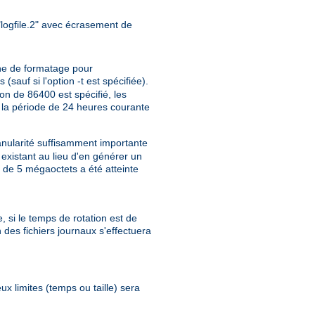
, "logfile.2" avec écrasement de
îne de formatage pour
auf si l'option -t est spécifiée).
on de 86400 est spécifié, les
 la période de 24 heures courante
anularité suffisamment importante
 existant au lieu d'en générer un
e de 5 mégaoctets a été atteinte
, si le temps de rotation est de
 des fichiers journaux s'effectuera
eux limites (temps ou taille) sera