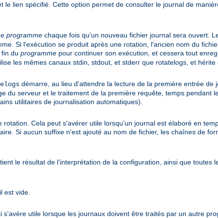
 et le lien spécifié. Cette option permet de consulter le journal de maniè
me
programme
chaque fois qu'un nouveau fichier journal sera ouvert. L
 Si l'exécution se produit après une rotation, l'ancien nom du fichi
 fin du
programme
pour continuer son exécution, et cessera tout enreg
ilise les mêmes canaux stdin, stdout, et stderr que rotatelogs, et héri
démarre, au lieu d'attendre la lecture de la première entrée de j
elogs
ge du serveur et le traitement de la première requête, temps pendant leq
ins utilitaires de journalisation automatiques).
e rotation. Cela peut s'avérer utile lorsqu'un journal est élaboré en t
saire. Si aucun suffixe n'est ajouté au nom de fichier, les chaînes de f
nt le résultat de l'interprétation de la configuration, ainsi que toutes 
l est vide.
 s'avère utile lorsque les journaux doivent être traités par un autre p