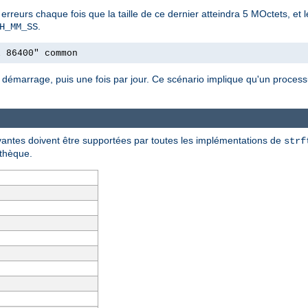
s erreurs chaque fois que la taille de ce dernier atteindra 5 MOctets, et 
.
H_MM_SS
l 86400" common
 démarrage, puis une fois par jour. Ce scénario implique qu'un processus
ivantes doivent être supportées par toutes les implémentations de
strf
othèque.