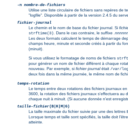
-n
nombre-de-fichiers
Utilise une liste circulaire de fichiers sans repères de t
"logfile". Disponible à partir de la version 2.4.5 du se
fichier-journal
Le chemin et le nom de base du fichier journal. Si
fichi
. Dans le cas contraire, le suffixe
.nnnnn
strftime(3)
Les deux formats calculent le temps de démarrage depui
champs heure, minute et seconde créés à partir du fo
(minuit).
Si vous utilisez le formatage de noms de fichiers
strf
pour générer un nom de fichier différent à chaque rotati
nouveau. Par exemple, si
fichier-journal
était
/var/lo
deux fois dans la même journée, le même nom de fichier 
temps-rotation
Le temps entre deux rotations des fichiers journaux en 
3600, la rotation des fichiers journaux s'effectuera au 
chaque nuit à minuit. (Si aucune donnée n'est enregistr
taille-fichier
(B|K|M|G)
La taille maximale du fichier suivie par une des lettres
Lorsque temps et taille sont spécifiés, la taille doit l'ê
atteinte.