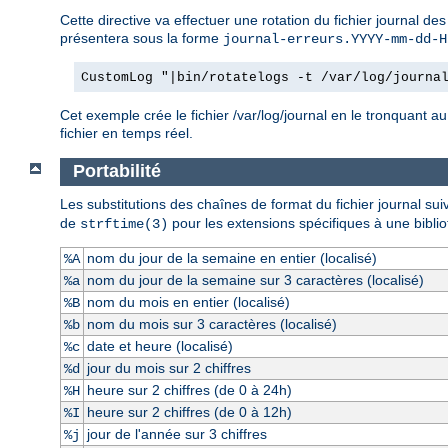
Cette directive va effectuer une rotation du fichier journal de
présentera sous la forme
journal-erreurs.YYYY-mm-dd-H
CustomLog "|bin/rotatelogs -t /var/log/journa
Cet exemple crée le fichier /var/log/journal en le tronquant au
fichier en temps réel.
Portabilité
Les substitutions des chaînes de format du fichier journal su
de
pour les extensions spécifiques à une bibli
strftime(3)
nom du jour de la semaine en entier (localisé)
%A
nom du jour de la semaine sur 3 caractères (localisé)
%a
nom du mois en entier (localisé)
%B
nom du mois sur 3 caractères (localisé)
%b
date et heure (localisé)
%c
jour du mois sur 2 chiffres
%d
heure sur 2 chiffres (de 0 à 24h)
%H
heure sur 2 chiffres (de 0 à 12h)
%I
jour de l'année sur 3 chiffres
%j