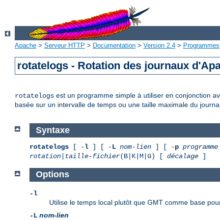
Apache
>
Serveur HTTP
>
Documentation
>
Version 2.4
>
Programmes
rotatelogs - Rotation des journaux d'Ap
est un programme simple à utiliser en conjonction ave
rotatelogs
basée sur un intervalle de temps ou une taille maximale du journal
Syntaxe
rotatelogs
[ -
l
] [ -
L
nom-lien
] [ -
p
programme
rotation
|
taille-fichier
(B|K|M|G) [
décalage
]
Options
-l
Utilise le temps local plutôt que GMT comme base pour
nom-lien
-L