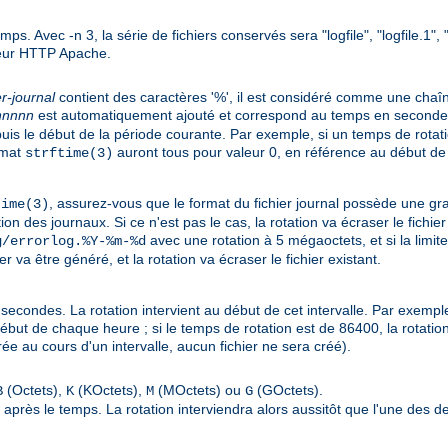
emps. Avec -n 3, la série de fichiers conservés sera "logfile", "logfile.1"
rveur HTTP Apache.
er-journal
contient des caractères '%', il est considéré comme une cha
nnnnn
est automatiquement ajouté et correspond au temps en secondes (s
s le début de la période courante. Par exemple, si un temps de rotati
rmat
auront tous pour valeur 0, en référence au début de
strftime(3)
, assurez-vous que le format du fichier journal possède une gr
time(3)
on des journaux. Si ce n'est pas le cas, la rotation va écraser le fichier
avec une rotation à 5 mégaoctets, et si la limit
g/errorlog.%Y-%m-%d
va être généré, et la rotation va écraser le fichier existant.
secondes. La rotation intervient au début de cet intervalle. Par exemple
début de chaque heure ; si le temps de rotation est de 86400, la rotation
ée au cours d'un intervalle, aucun fichier ne sera créé).
(Octets),
(KOctets),
(MOctets) ou
(GOctets).
B
K
M
G
tre après le temps. La rotation interviendra alors aussitôt que l'une des d