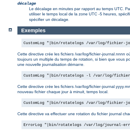
décalage
Le décalage en minutes par rapport au temps UTC. Par 
utiliser le temps local de la zone UTC -5 heures, spéci
spécifier un décalage.
Exemples
CustomLog "|bin/rotatelogs /var/log/fichier-j
Cette directive crée les fichiers /var/log/fichier-journal.nn
toujours un multiple du temps de rotation, si bien que vous po
une nouvelle journalisation démarre.
CustomLog "|bin/rotatelogs -l /var/log/fichie
Cette directive crée les fichiers /var/log/fichier-journal.yyy
nouveau fichier chaque jour à minuit, temps local.
CustomLog "|bin/rotatelogs /var/log/fichier-j
Cette directive va effectuer une rotation du fichier journal cha
ErrorLog "|bin/rotatelogs /var/log/journal-er