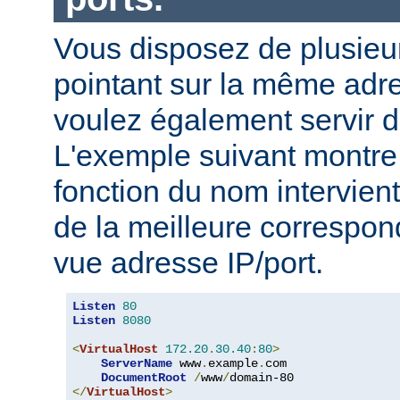
Vous disposez de plusie
pointant sur la même adre
voulez également servir d
L'exemple suivant montre 
fonction du nom intervient
de la meilleure correspo
vue adresse IP/port.
Listen
80
Listen
8080
<
VirtualHost
172.20
.
30.40
:
80
>
ServerName
 www
.
example
.
com

DocumentRoot
/
www
/
</
VirtualHost
>