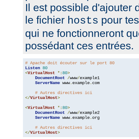
Il est possible d'ajouter
le fichier
pour tes
hosts
qui ne fonctionneront q
possédant ces entrées.
# Apache doit écouter sur le port 80
Listen
80
<
VirtualHost
*:
80
>
DocumentRoot
/
www
/
example1

ServerName
 www
.
example
.
com

# Autres directives ici
</
VirtualHost
>
<
VirtualHost
*:
80
>
DocumentRoot
/
www
/
example2

ServerName
 www
.
example
.
org

# Autres directives ici
</
VirtualHost
>