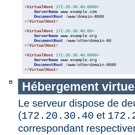
<
VirtualHost
172.20
.
30.40
:
8080
>
ServerName
 www
.
example
.
com

DocumentRoot
/
www
/
</
VirtualHost
>
<
VirtualHost
172.20
.
30.40
:
80
>
ServerName
 www
.
example
.
org

DocumentRoot
/
www
/
</
VirtualHost
>
<
VirtualHost
172.20
.
30.40
:
8080
>
ServerName
 www
.
example
.
org

DocumentRoot
/
www
/
</
VirtualHost
>
Hébergement virtuel
Le serveur dispose de de
(
et
172.20.30.40
172.
correspondant respectiv