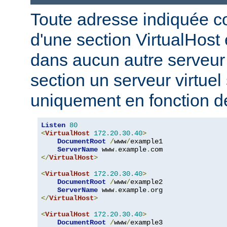
Toute adresse indiquée 
d'une section VirtualHost 
dans aucun autre serveur v
section un serveur virtuel
uniquement en fonction d
Listen
80
<
VirtualHost
172.20
.
30.40
>
DocumentRoot
/
www
/
example1

ServerName
 www
.
example
.
</
VirtualHost
>
<
VirtualHost
172.20
.
30.40
>
DocumentRoot
/
www
/
example2

ServerName
 www
.
example
.
</
VirtualHost
>
<
VirtualHost
172.20
.
30.40
>
DocumentRoot
/
www
/
example3
