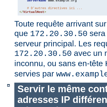
ServerName
 www
.
example
.
org

# D'autres directives ici ...
</
VirtualHost
>
Toute requête arrivant su
que
sera 
172.20.30.50
serveur principal. Les req
avec un 
172.20.30.50
inconnu, ou sans en-tête
servies par
www.exampl
Servir le même con
adresses IP différen