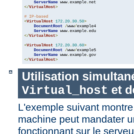
ServerName
 www
.
example
.
</
VirtualHost
>
# IP-based
<
VirtualHost
172.20
.
30.50
>
DocumentRoot
/
www
/
example4

ServerName
 www
.
example
.
</
VirtualHost
>
<
VirtualHost
172.20
.
30.60
>
DocumentRoot
/
www
/
example5

ServerName
 www
.
example
.
</
VirtualHost
>
Utilisation simultan
et 
Virtual_host
L'exemple suivant montr
machine peut mandater un
fonctionnant sur le serveu