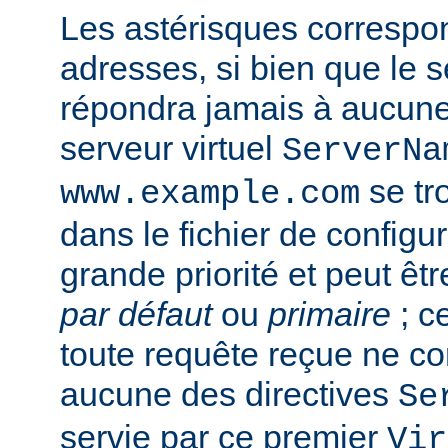
Les astérisques correspon
adresses, si bien que le s
répondra jamais à aucun
serveur virtuel
ServerNa
se tr
www.example.com
dans le fichier de configura
grande priorité et peut ê
par défaut
ou
primaire
; c
toute requête reçue ne c
aucune des directives
Se
servie par ce premier
Vir