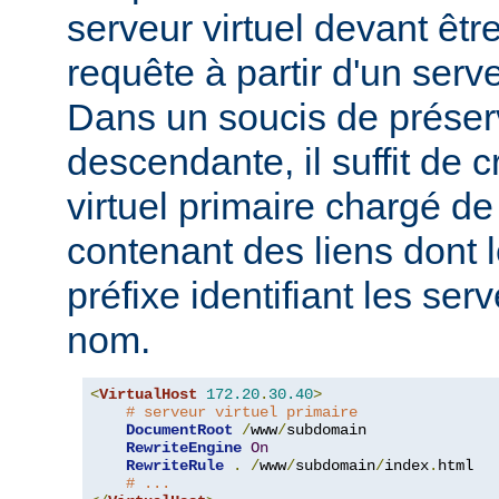
serveur virtuel devant être j
requête à partir d'un serve
Dans un soucis de préserv
descendante, il suffit de 
virtuel primaire chargé d
contenant des liens dont
préfixe identifiant les ser
nom.
<
VirtualHost
172.20
.
30.40
>
# serveur virtuel primaire
DocumentRoot
/
www
/
subdomain

RewriteEngine
On
RewriteRule
.
/
www
/
subdomain
/
index
.
html

# ...