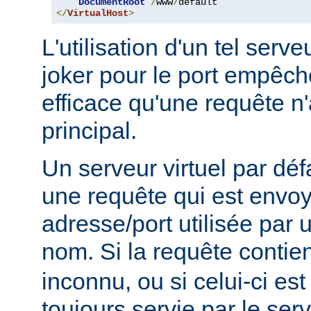
DocumentRoot
/
www
/
</
VirtualHost
>
L'utilisation d'un tel serve
joker pour le port empêc
efficace qu'une requête n'
principal.
Un serveur virtuel par déf
une requête qui est envo
adresse/port utilisée par u
nom. Si la requête contie
inconnu, ou si celui-ci est
toujours servie par le serv