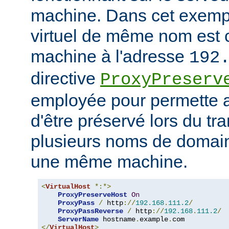
machine. Dans cet exempl
virtuel de même nom est 
machine à l'adresse
192
directive
ProxyPreserv
employée pour permette
d'être préservé lors du tra
plusieurs noms de domain
une même machine.
<
VirtualHost
*:*>
ProxyPreserveHost
On
ProxyPass
/
 http
://
192.168
.
111.2
/
ProxyPassReverse
/
 http
://
192.168
.
111.2
/
ServerName
 hostname
.
example
.
</
VirtualHost
>