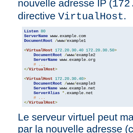
nouvelle adresse IP (
172
directive
.
VirtualHost
Listen
80
ServerName
 www
.
example
.
DocumentRoot
/
www
/
example1

<
VirtualHost
172.20
.
30.40
172.20
.
30.50
>
DocumentRoot
/
www
/
example2

ServerName
 www
.
example
.
org

# ...
</
VirtualHost
>
<
VirtualHost
172.20
.
30.40
>
DocumentRoot
/
www
/
example3

ServerName
 www
.
example
.
net

ServerAlias
*.
example
.
net

# ...
</
VirtualHost
>
Le serveur virtuel peut ma
par la nouvelle adresse 