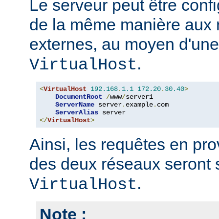
Le serveur peut être conf
de la même manière aux r
externes, au moyen d'une
.
VirtualHost
<
VirtualHost
192.168
.
1.1
172.20
.
30.40
>
DocumentRoot
/
www
/
server1

ServerName
 server
.
example
.
com

ServerAlias
</
VirtualHost
>
Ainsi, les requêtes en p
des deux réseaux seront 
.
VirtualHost
Note :