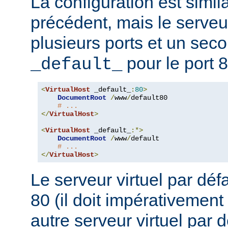
La configuration est simil
précédent, mais le serveu
plusieurs ports et un seco
pour le port 8
_default_
<
VirtualHost
 _default_
:
80
>
DocumentRoot
/
www
/
default80

# ...
</
VirtualHost
>
<
VirtualHost
 _default_
:*>
DocumentRoot
/
www
/
default

# ...
</
VirtualHost
>
Le serveur virtuel par défa
80 (il doit impérativement
autre serveur virtuel par d