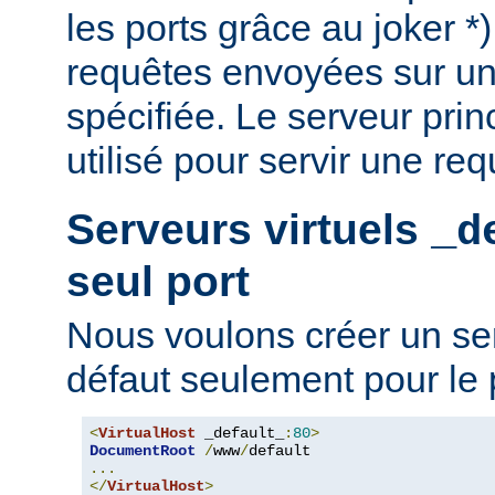
les ports grâce au joker *)
requêtes envoyées sur un
spécifiée. Le serveur prin
utilisé pour servir une req
Serveurs virtuels
_d
seul port
Nous voulons créer un ser
défaut seulement pour le 
<
VirtualHost
 _default_
:
80
>
DocumentRoot
/
www
/
...
</
VirtualHost
>