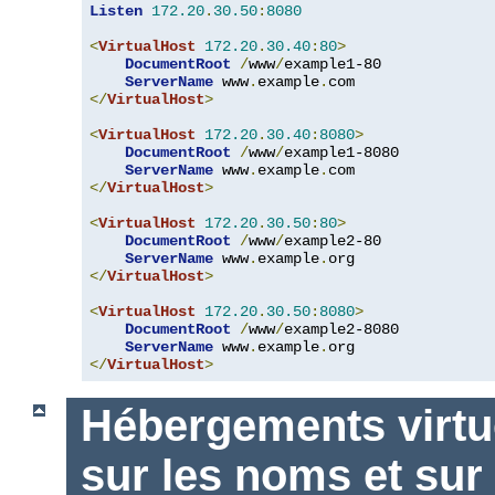
Listen
172.20
.
30.50
:
8080
<
VirtualHost
172.20
.
30.40
:
80
>
DocumentRoot
/
www
/
example1-80

ServerName
 www
.
example
.
</
VirtualHost
>
<
VirtualHost
172.20
.
30.40
:
8080
>
DocumentRoot
/
www
/
example1-8080

ServerName
 www
.
example
.
</
VirtualHost
>
<
VirtualHost
172.20
.
30.50
:
80
>
DocumentRoot
/
www
/
example2-80

ServerName
 www
.
example
.
</
VirtualHost
>
<
VirtualHost
172.20
.
30.50
:
8080
>
DocumentRoot
/
www
/
example2-8080

ServerName
 www
.
example
.
</
VirtualHost
>
Hébergements virtu
sur les noms et sur