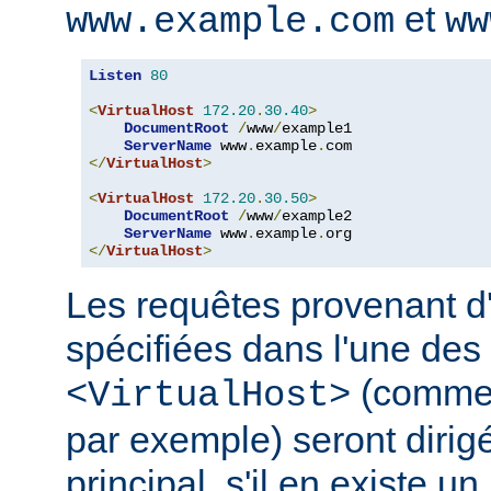
et
www.example.com
ww
Listen
80
<
VirtualHost
172.20
.
30.40
>
DocumentRoot
/
www
/
example1

ServerName
 www
.
example
.
</
VirtualHost
>
<
VirtualHost
172.20
.
30.50
>
DocumentRoot
/
www
/
example2

ServerName
 www
.
example
.
</
VirtualHost
>
Les requêtes provenant d
spécifiées dans l'une des 
(comme
<VirtualHost>
par exemple) seront dirig
principal, s'il en existe un.