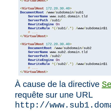
</
VirtualHost
>
<
VirtualHost
172.20
.
30.40
>
DocumentRoot
/
www
/
subdomain
/
sub1

ServerName
 www
.
sub1
.
domain
.
tld

ServerPath
/
sub1
/
RewriteEngine
On
RewriteRule
^(/
sub1
/.*)
/
www
/
subdomain$1

# ...
</
VirtualHost
>
<
VirtualHost
172.20
.
30.40
>
DocumentRoot
/
www
/
subdomain
/
sub2

ServerName
 www
.
sub2
.
domain
.
tld

ServerPath
/
sub2
/
RewriteEngine
On
RewriteRule
^(/
sub2
/.*)
/
www
/
subdomain$1

# ...
</
VirtualHost
>
À cause de la directive
S
requête sur une URL
http://www.sub1.dom