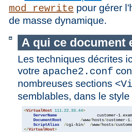
pour gérer l
mod_rewrite
de masse dynamique.
A qui ce document e
Les techniques décrites i
votre
cont
apache2.conf
nombreuses sections
<V
semblables, dans le style 
<
VirtualHost
111.22
.
33.44
>
ServerName
                 customer-1
.
exa
DocumentRoot
/
www
/
hosts
/
customer-1
ScriptAlias
/
cgi-bin
/
/
www
/
hosts
/
custom
</
VirtualHost
>