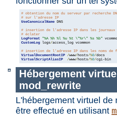
fonctionner sur un tel sys
# obtention du nom du serveur par recherche D
# sur l'adresse IP
UseCanonicalName
 DNS

# insertion de l'adresse IP dans les journaux
# éclater
LogFormat
"%A %h %l %u %t \"%r\" %s %b"
CustomLog
 logs
/
access_log vcommon

# insertion de l'adresse IP dans les noms de 
VirtualDocumentRootIP
/
www
/
hosts
/%
0
/
VirtualScriptAliasIP
/
www
/
hosts
/%
0
/
cgi-bin
Hébergement virtue
mod_rewrite
L'hébergement virtuel de
être effectué en utilisant
m