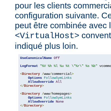
pour les clients commerci
configuration suivante. Ce
peut être combinée avec l
convent
<VirtualHost>
indiqué plus loin.
UseCanonicalName
Off
LogFormat
"%V %h %l %u %t \"%r\" %s %b"
 vcommo
<
Directory
/
www
/
commercial
>
Options
FollowSymLinks
AllowOverride
All
</
Directory
>
<
Directory
/
www
/
homepages
>
Options
FollowSymLinks
AllowOverride
None
</
Directory
>