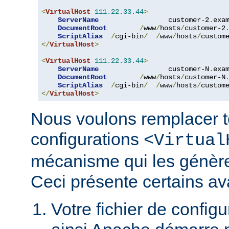
<
VirtualHost
111.22
.
33.44
>
ServerName
                 customer-2
.
exa
DocumentRoot
/
www
/
hosts
/
customer-2
ScriptAlias
/
cgi-bin
/
/
www
/
hosts
/
custom
</
VirtualHost
>
<
VirtualHost
111.22
.
33.44
>
ServerName
                 customer-N
.
exa
DocumentRoot
/
www
/
hosts
/
customer-N
ScriptAlias
/
cgi-bin
/
/
www
/
hosts
/
custom
</
VirtualHost
>
Nous voulons remplacer t
configurations
<Virtual
mécanisme qui les génèr
Ceci présente certains av
Votre fichier de configur