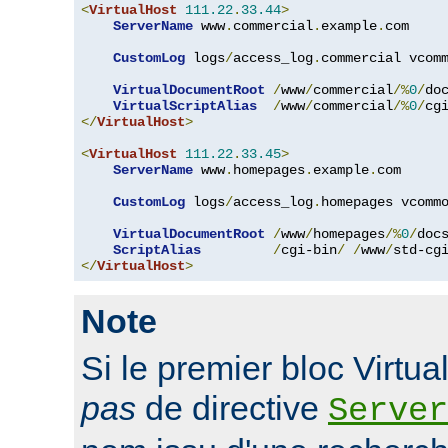
<
VirtualHost
111.22
.
33.44
>
ServerName
 www
.
commercial
.
example
.
com

CustomLog
 logs
/
access_log
.
commercial vcomm
VirtualDocumentRoot
/
www
/
commercial
/%
0
/
doc
VirtualScriptAlias
/
www
/
commercial
/%
0
/
</
VirtualHost
>
<
VirtualHost
111.22
.
33.45
>
ServerName
 www
.
homepages
.
example
.
com

CustomLog
 logs
/
access_log
.
homepages vcommo
VirtualDocumentRoot
/
www
/
homepages
/%
0
/
docs
ScriptAlias
/
cgi-bin
/
/
www
/
std-cg
</
VirtualHost
>
Note
Si le premier bloc Virtu
pas
de directive
Server