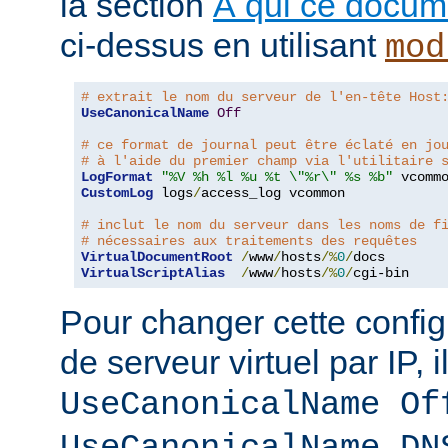
la section
À qui ce docume
ci-dessus en utilisant
mod
# extrait le nom du serveur de l'en-tête Host
UseCanonicalName
Off
# ce format de journal peut être éclaté en jo
# à l'aide du premier champ via l'utilitaire 
LogFormat
"%V %h %l %u %t \"%r\" %s %b"
CustomLog
 logs
/
access_log vcommon

# inclut le nom du serveur dans les noms de f
# nécessaires aux traitements des requêtes
VirtualDocumentRoot
/
www
/
hosts
/%
0
/
VirtualScriptAlias
/
www
/
hosts
/%
0
/
cgi-bin
Pour changer cette config
de serveur virtuel par IP, i
UseCanonicalName Of