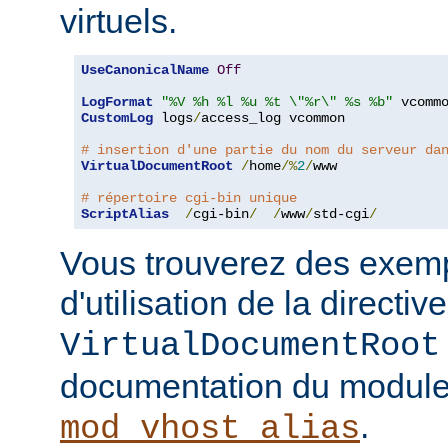
virtuels.
UseCanonicalName
Off
LogFormat
"%V %h %l %u %t \"%r\" %s %b"
CustomLog
 logs
/
access_log vcommon

# insertion d'une partie du nom du serveur da
VirtualDocumentRoot
/
home
/%
2
/
www

# répertoire cgi-bin unique
ScriptAlias
/
cgi-bin
/
/
www
/
std-cgi
/
Vous trouverez des exemp
d'utilisation de la directive
VirtualDocumentRoot
documentation du modul
.
mod_vhost_alias