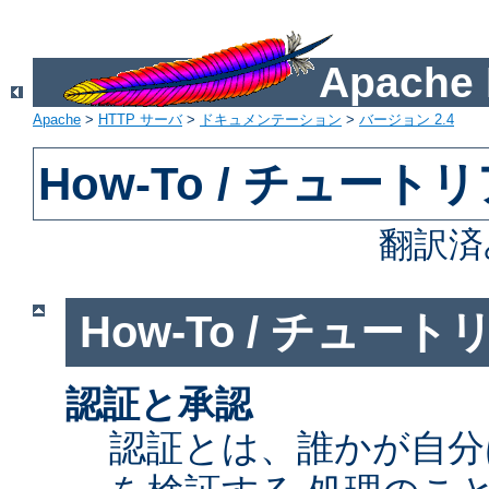
Apach
Apache
>
HTTP サーバ
>
ドキュメンテーション
>
バージョン 2.4
How-To / チュート
翻訳済
How-To / チュート
認証と承認
認証とは、誰かが自分