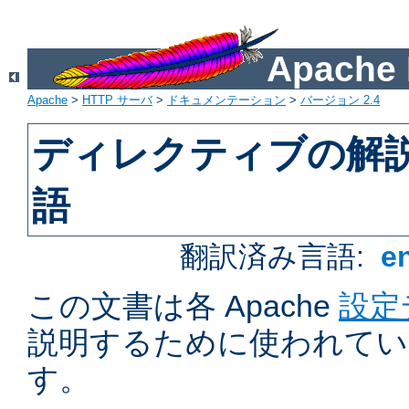
Apach
Apache
>
HTTP サーバ
>
ドキュメンテーション
>
バージョン 2.4
ディレクティブの解
語
翻訳済み言語:
e
この文書は各 Apache
設定
説明するために使われてい
す。