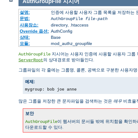
AuthGroupFile
지시어
설명:
인증에 사용할 사용자 그룹 목록을 저장하는
문법:
AuthGroupFile
file-path
사용장소:
directory, .htaccess
Override 옵션:
AuthConfig
상태:
Base
모듈:
mod_authz_groupfile
지시어는 사용자 인증에 사용할 사용자 그룹
AuthGroupFile
의 상대경로로 받아들인다.
ServerRoot
그룹파일의 각 줄에는 그룹명, 콜론, 공백으로 구분한 사용자명
예제:
mygroup: bob joe anne
많은 그룹을 저장한 큰 문자파일을 검색하는 것은
매우
비효율적
보안
이 웹서버의 문서들 밖에 위치함을 확인하라
AuthGroupFile
다운로드할 수 있다.