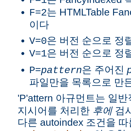
F=1
는 HTMLTable Fa
F=2
이다
은 버전 순으로 정
V=0
은 버전 순으로 정
V=1
은 주어진
P=
pattern
파일만을 목록으로 만
'P'attern 아규먼트는 일
지시어를 처리한
후에
검사
다른 autoindex 조건을