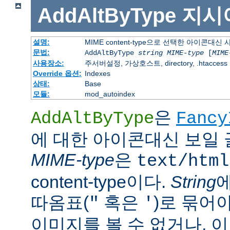
AddAltByType
지시
설명:
MIME content-type으로 선택한 아이콘대
문법:
AddAltByType
string
MIME-type
[
MIME
사용장소:
주서버설정, 가상호스트, directory, .htaccess
Override 옵션:
Indexes
상태:
Base
모듈:
mod_autoindex
은
AddAltByType
Fancy
에 대한 아이콘대신 보일 
MIME-type
은
text/html
content-type이다.
String
따옴표(
혹은
)로 묶어
"
'
이미지를 볼 수 없거나, 