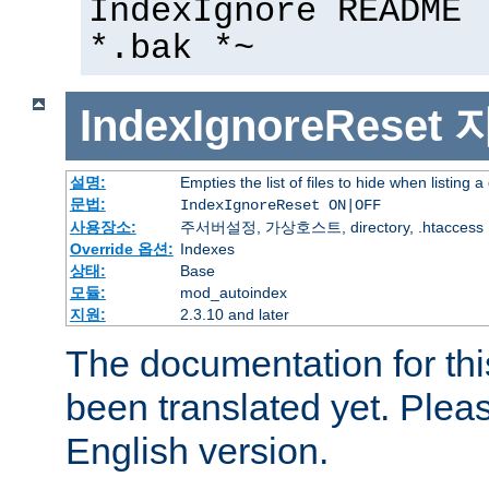
IndexIgnore README 
*.bak *~
IndexIgnoreReset
설명:
Empties the list of files to hide when listing a
문법:
IndexIgnoreReset ON|OFF
사용장소:
주서버설정, 가상호스트, directory, .htaccess
Override 옵션:
Indexes
상태:
Base
모듈:
mod_autoindex
지원:
2.3.10 and later
The documentation for thi
been translated yet. Plea
English version.