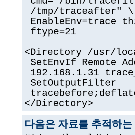
cmd="/bin/tracefil
/tmp/traceafter" \
EnableEnv=trace_th
ftype=21
<Directory /usr/loc
SetEnvIf Remote_Ad
192.168.1.31 trace
SetOutputFilter
tracebefore;deflat
</Directory>
다음은 자료를 추적하는