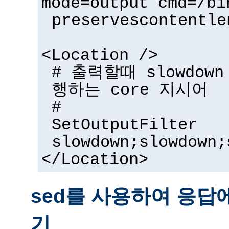
mode=output cmd=/bi
preservescontentle
<Location />
# 출력할때 slowdow
행하는 core 지시어
#
SetOutputFilter
slowdown;slowdown;
</Location>
sed를 사용하여 응답
기