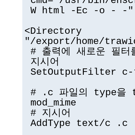
cmd="/usr/bin/ensc
W html -Ec -o - -"
<Directory
"/export/home/trawi
# 출력에 새로운 필터를
지시어
SetOutputFilter c-
# .c 파일의 type을 
mod_mime
# 지시어
AddType text/c .c