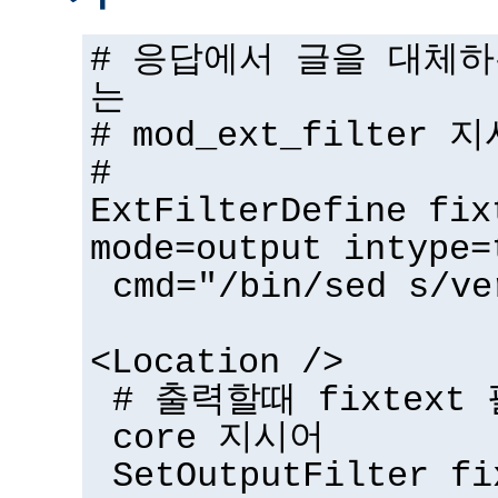
# 응답에서 글을 대체
는
# mod_ext_filter 
#
ExtFilterDefine fix
mode=output intype=
cmd="/bin/sed s/ve
<Location />
# 출력할때 fixtex
core 지시어
SetOutputFilter fi