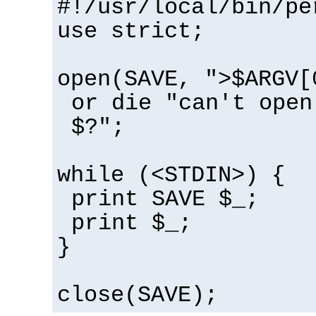
#!/usr/local/bin/pe
use strict;
open(SAVE, ">$ARGV[
or die "can't open
$?";
while (<STDIN>) {
print SAVE $_;
print $_;
}
close(SAVE);