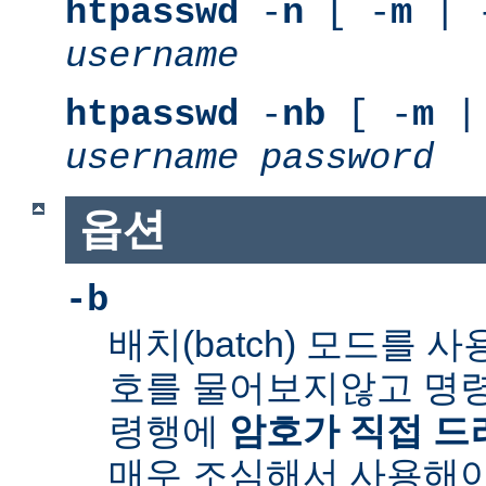
htpasswd
-
n
[ -
m
| 
username
htpasswd
-
nb
[ -
m
|
username
password
옵션
-b
배치(batch) 모드를 
호를 물어보지않고 명령
령행에
암호가 직접 
매우 조심해서 사용해야