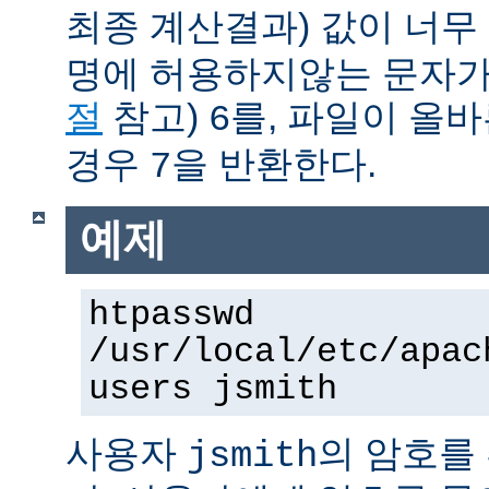
최종 계산결과) 값이 너무
명에 허용하지않는 문자가
절
참고)
를, 파일이 올
6
경우
을 반환한다.
7
예제
htpasswd
/usr/local/etc/apac
users jsmith
사용자
의 암호를
jsmith