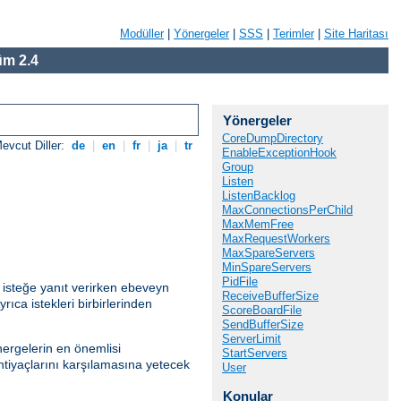
Modüller
|
Yönergeler
|
SSS
|
Terimler
|
Site Haritası
m 2.4
Yönergeler
CoreDumpDirectory
evcut Diller:
de
|
en
|
fr
|
ja
|
tr
EnableExceptionHook
Group
Listen
ListenBacklog
MaxConnectionsPerChild
MaxMemFree
MaxRequestWorkers
MaxSpareServers
MinSpareServers
PidFile
 isteğe yanıt verirken ebeveyn
ReceiveBufferSize
ıca istekleri birbirlerinden
ScoreBoardFile
SendBufferSize
ServerLimit
ergelerin en önemlisi
StartServers
htiyaçlarını karşılamasına yetecek
User
Konular