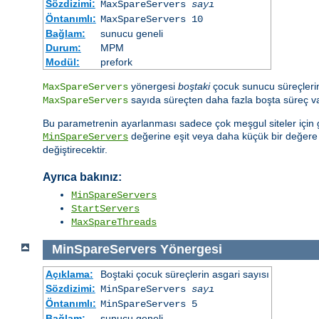
Sözdizimi:
MaxSpareServers
sayı
Öntanımlı:
MaxSpareServers 10
Bağlam:
sunucu geneli
Durum:
MPM
Modül:
prefork
yönergesi
boştaki
çocuk sunucu süreçlerini
MaxSpareServers
sayıda süreçten daha fazla boşta süreç var
MaxSpareServers
Bu parametrenin ayarlanması sadece çok meşgul siteler için ge
değerine eşit veya daha küçük bir değer
MinSpareServers
değiştirecektir.
Ayrıca bakınız:
MinSpareServers
StartServers
MaxSpareThreads
MinSpareServers
Yönergesi
Açıklama:
Boştaki çocuk süreçlerin asgari sayısı
Sözdizimi:
MinSpareServers
sayı
Öntanımlı:
MinSpareServers 5
Bağlam:
sunucu geneli