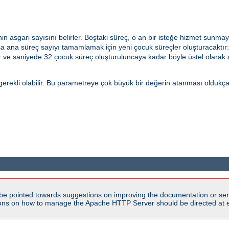
n asgari sayısını belirler. Boştaki süreç, o an bir isteğe hizmet sunmay
ana süreç sayıyı tamamlamak için yeni çocuk süreçler oluşturacaktır: B
ur ve saniyede 32 çocuk süreç oluşturuluncaya kadar böyle üstel olarak a
rekli olabilir. Bu parametreye çok büyük bir değerin atanması oldukça kö
be pointed towards suggestions on improving the documentation or ser
tions on how to manage the Apache HTTP Server should be directed at e