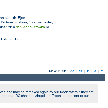
an süreçtir. Eğer
ir tane oluşturur, 1 saniye bekler,
rtar. Artış
ile
MinSpareServers
tü bir fikirdir.
Mevcut Diller:
de
|
en
|
fr
|
ja
|
tr
ver, and may be removed again by our moderators if they are
ither our IRC channel, #httpd, on Freenode, or sent to our