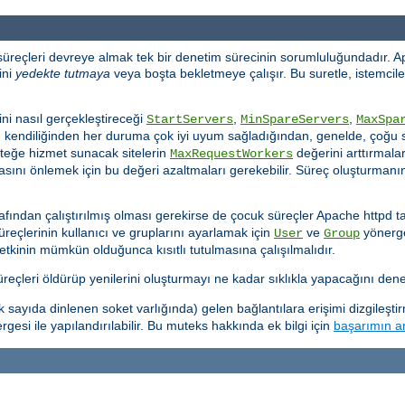
 süreçleri devreye almak tek bir denetim sürecinin sorumluluğundadır. A
ini
yedekte tutmaya
veya boşta bekletmeye çalışır. Bu suretle, istemciler
ni nasıl gerçekleştireceği
,
,
StartServers
MinSpareServers
MaxSpa
d kendiliğinden her duruma çok iyi uyum sağladığından, genelde, çoğu s
steğe hizmet sunacak sitelerin
değerini arttırmaları
MaxRequestWorkers
sını önlemek için bu değeri azaltmaları gerekebilir. Süreç oluşturmanın 
afından çalıştırılmış olması gerekirse de çocuk süreçler Apache httpd ta
süreçlerinin kullanıcı ve gruplarını ayarlamak için
ve
yönergel
User
Group
yetkinin mümkün olduğunca kısıtlı tutulmasına çalışılmalıdır.
çleri öldürüp yenilerini oluşturmayı ne kadar sıklıkla yapacağını denet
ayıda dinlenen soket varlığında) gelen bağlantılara erişimi dizgileşti
gesi ile yapılandırılabilir. Bu muteks hakkında ek bilgi için
başarımın ar