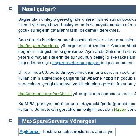
Nasıl çalışır?
Bağlantıları dinleyip gerektiğinde onlara hizmet sunan çocuk
hizmet vermeye hazır bekleyen en fazla sayıda sunucu sürec
çocuk süreçlerin çatallanmasını beklemek gerekmez.
Ana sürecin istekleri sunacak çocuk süreçleri oluşturma işlemi
yönergeleri ile düzenlenir. Apache http
MaxRequestWorkers
değerlerini değiştirmesi gerekmez. Aynı anda 256’dan fazla i
yeterli olmayan sitelerin de sunucunun belleği diske takaslama
bilgi edinmek için
başarım arttırma ipuçları
belgesine bakınız.
Unix altında 80. portu dinleyebilmek için ana sürecin
tar
root
kullanıcının aidiyetinde çalıştırılırlar. Apache httpd’nin çocuk 
sunacakları içeriği okumaya yetkili olmaları gerekir, fakat bu 
yönergesi ana sunucunun eski süre
MaxConnectionsPerChild
Bu MPM, gürleyen sürü sorunu ortaya çıktığında (genelde çok s
kullanır. Bu muteksin gerçeklenimle ilgili hususları
yöner
Mutex
MaxSpareServers
Yönergesi
Açıklama:
Boştaki çocuk süreçlerin azami sayısı