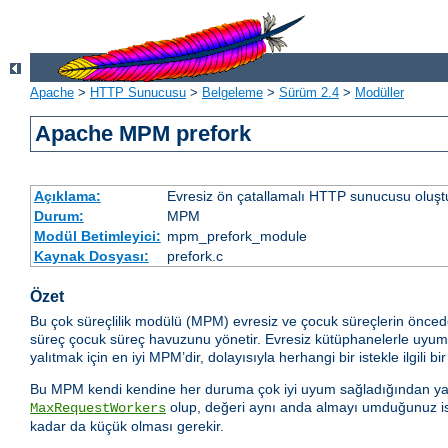
Apache
>
HTTP Sunucusu
>
Belgeleme
>
Sürüm 2.4
>
Modüller
Apache MPM prefork
Açıklama:
Evresiz ön çatallamalı HTTP sunucusu oluşt
Durum:
MPM
Modül Betimleyici:
mpm_prefork_module
Kaynak Dosyası:
prefork.c
Özet
Bu çok süreçlilik modülü (MPM) evresiz ve çocuk süreçlerin önced
süreç çocuk süreç havuzunu yönetir. Evresiz kütüphanelerle uyumlul
yalıtmak için en iyi MPM’dir, dolayısıyla herhangi bir istekle ilgili bi
Bu MPM kendi kendine her duruma çok iyi uyum sağladığından yapıl
olup, değeri aynı anda almayı umduğunuz iste
MaxRequestWorkers
kadar da küçük olması gerekir.