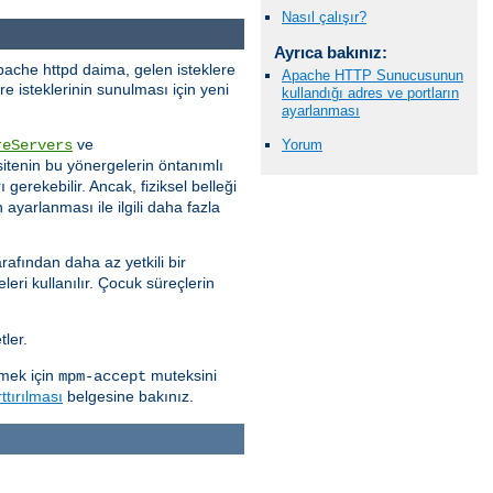
Nasıl çalışır?
Ayrıca bakınız:
pache httpd daima, gelen isteklere
Apache HTTP Sunucusunun
e isteklerinin sunulması için yeni
kullandığı adres ve portların
ayarlanması
ve
reServers
Yorum
itenin bu yönergelerin öntanımlı
 gerekebilir. Ancak, fiziksel belleği
ayarlanması ile ilgili daha fazla
rafından daha az yetkili bir
eri kullanılır. Çocuk süreçlerin
ler.
rmek için
muteksini
mpm-accept
ttırılması
belgesine bakınız.