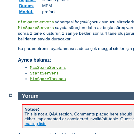
Durum:
MPM
Modül:
prefork
yönergesi
boştaki
çocuk sunucu süreçlerini
MinSpareServers
sayıda süreçten daha az boşta süreç varsa 
MinSpareServers
sonra 2 tane oluşturur, 1 saniye bekler, sonra 4 tane oluştur
belirlenen sayıda duracaktır.
Bu parametrenin ayarlanması sadece çok meşgul siteler için ge
Ayrıca bakınız:
MaxSpareServers
StartServers
MinSpareThreads
Yorum
Notice:
This is not a Q&A section. Comments placed here should 
either implemented or considered invalid/off-topic. Ques
mailing lists
.