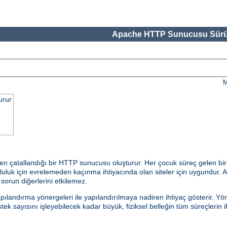
Apache HTTP Sunucusu Sürü
M
urur
en çatallandığı bir HTTP sunucusu oluşturur. Her çocuk süreç gelen bir
uk için evrelemeden kaçınma ihtiyacında olan siteler için uygundur. Ayr
r sorun diğerlerini etkilemez.
andırma yönergeleri ile yapılandırılmaya nadiren ihtiyaç gösterir. Yön
k sayısını işleyebilecek kadar büyük, fiziksel belleğin tüm süreçlerin i