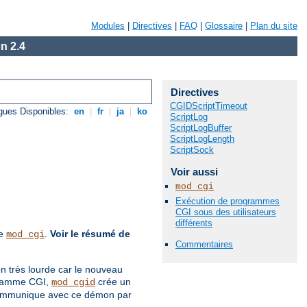
Modules
|
Directives
|
FAQ
|
Glossaire
|
Plan du site
n 2.4
Directives
CGIDScriptTimeout
gues Disponibles:
en
|
fr
|
ja
|
ko
ScriptLog
ScriptLogBuffer
ScriptLogLength
ScriptSock
Voir aussi
mod_cgi
Exécution de programmes
CGI sous des utilisateurs
différents
de
.
Voir le résumé de
mod_cgi
Commentaires
on très lourde car le nouveau
ogramme CGI,
crée un
mod_cgid
 communique avec ce démon par