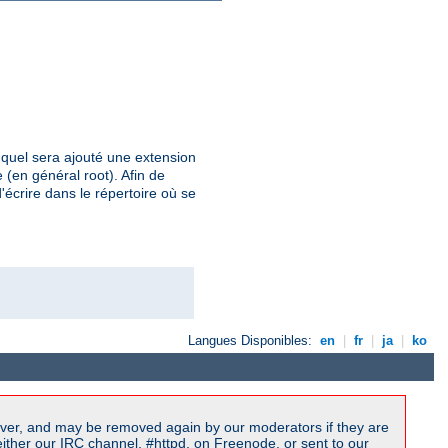
uquel sera ajouté une extension
 (en général root). Afin de
'écrire dans le répertoire où se
Langues Disponibles:
en
|
fr
|
ja
|
ko
ver, and may be removed again by our moderators if they are
ither our IRC channel, #httpd, on Freenode, or sent to our