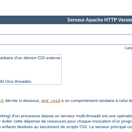
Serveur Apache HTTP Versio
Lan
rmédiaire d'un démon CGI externe
Ms Unix threadés
décrite ci-dessous,
a un comportement similaire à celui 
ck
mod_cgid
orking) d'un processus depuis un serveur multi-threadé est une opérati
ur éviter cette dépense de ressouces pour chaque invocation d'un pr
enfants destinés au lancement de scripts CGI. Le serveur principal