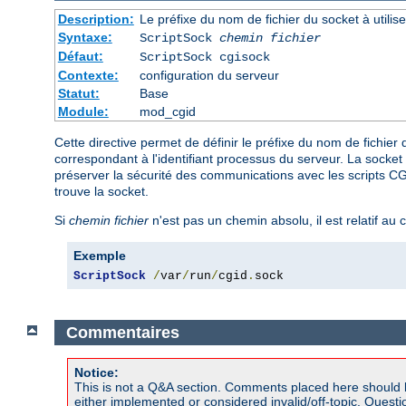
Description:
Le préfixe du nom de fichier du socket à util
Syntaxe:
ScriptSock
chemin fichier
Défaut:
ScriptSock cgisock
Contexte:
configuration du serveur
Statut:
Base
Module:
mod_cgid
Cette directive permet de définir le préfixe du nom de fichie
correspondant à l'identifiant processus du serveur. La socket 
préserver la sécurité des communications avec les scripts CGI,
trouve la socket.
Si
chemin fichier
n'est pas un chemin absolu, il est relatif au 
Exemple
ScriptSock
/
var
/
run
/
cgid
.
sock
Commentaires
Notice:
This is not a Q&A section. Comments placed here should 
either implemented or considered invalid/off-topic. Ques