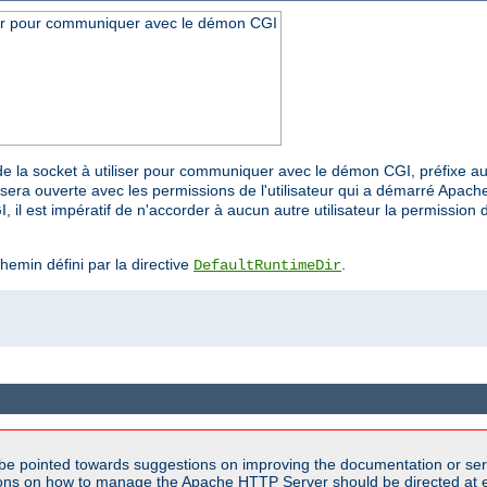
iser pour communiquer avec le démon CGI
r de la socket à utiliser pour communiquer avec le démon CGI, préfixe a
sera ouverte avec les permissions de l'utilisateur qui a démarré Apache
 il est impératif de n'accorder à aucun autre utilisateur la permission d
chemin défini par la directive
.
DefaultRuntimeDir
be pointed towards suggestions on improving the documentation or ser
tions on how to manage the Apache HTTP Server should be directed at e