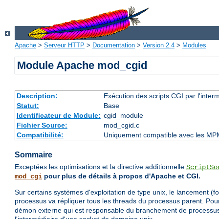
Apache
>
Serveur HTTP
>
Documentation
>
Version 2.4
>
Modules
Module Apache mod_cgid
Description:
Exécution des scripts CGI par l'inte
Statut:
Base
Identificateur de Module:
cgid_module
Fichier Source:
mod_cgid.c
Compatibilité:
Uniquement compatible avec les MP
Sommaire
Exceptées les optimisations et la directive additionnelle
ScriptSo
pour plus de détails à propos d'Apache et CGI.
mod_cgi
Sur certains systèmes d'exploitation de type unix, le lancement (f
processus va répliquer tous les threads du processus parent. Po
démon externe qui est responsable du branchement de processus 