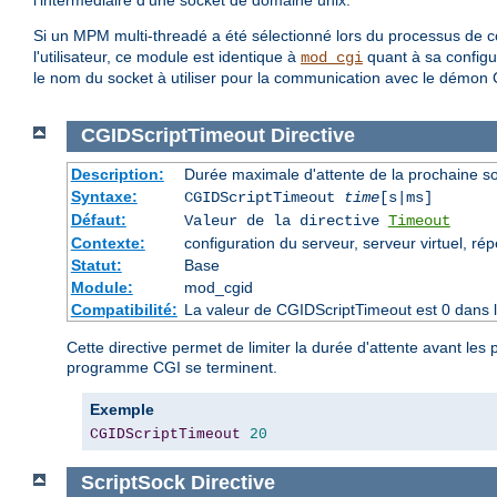
l'intermédiaire d'une socket de domaine unix.
Si un MPM multi-threadé a été sélectionné lors du processus de com
l'utilisateur, ce module est identique à
quant à sa configur
mod_cgi
le nom du socket à utiliser pour la communication avec le démon 
CGIDScriptTimeout
Directive
Description:
Durée maximale d'attente de la prochaine 
Syntaxe:
CGIDScriptTimeout
time
[s|ms]
Défaut:
Valeur de la directive
Timeout
Contexte:
configuration du serveur, serveur virtuel, rép
Statut:
Base
Module:
mod_cgid
Compatibilité:
La valeur de CGIDScriptTimeout est 0 dans l
Cette directive permet de limiter la durée d'attente avant l
programme CGI se terminent.
Exemple
CGIDScriptTimeout
20
ScriptSock
Directive