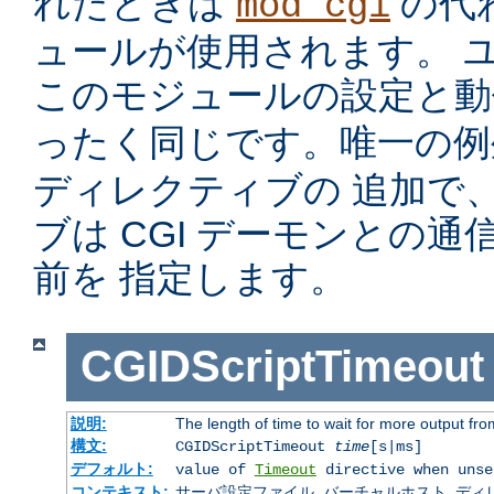
れたときは
の代
mod_cgi
ュールが使用されます。 
このモジュールの設定と
ったく同じです。唯一の
ディレクティブの 追加で
ブは CGI デーモンとの
前を 指定します。
CGIDScriptTimeout
説明:
The length of time to wait for more output f
構文:
CGIDScriptTimeout
time
[s|ms]
デフォルト:
value of
Timeout
directive when unse
コンテキスト:
サーバ設定ファイル, バーチャルホスト, ディレクトリ