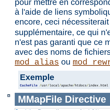
pour mettre en correspo
à l'aide de liens symboli
encore, ceci nécessiterai
supplémentaire, ce qui n'e
n'est pas garanti que ce 
avec des noms de fichiers
ou
mod_alias
mod_rew
Exemple
CacheFile
/
usr
/
local
/
apache
/
htdocs
/
index
.
html
MMapFile
Directive