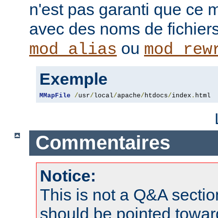
n'est pas garanti que ce 
avec des noms de fichiers
ou
mod_alias
mod_rew
Exemple
MMapFile
/
usr
/
local
/
apache
/
htdocs
/
index
.
html
Commentaires
Notice:
This is not a Q&A sect
should be pointed towar