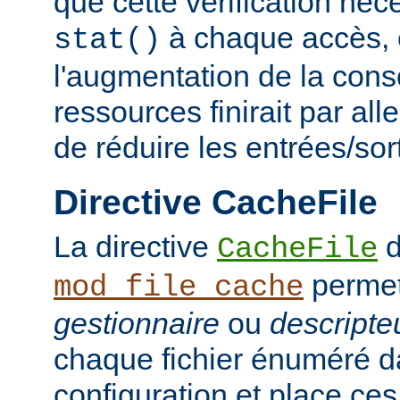
que cette vérification néc
à chaque accès, e
stat()
l'augmentation de la con
ressources finirait par aller
de réduire les entrées/sor
Directive CacheFile
La directive
d
CacheFile
permet
mod_file_cache
gestionnaire
ou
descripteu
chaque fichier énuméré da
configuration et place ce