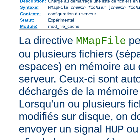
Description:
Charge au démarrage une liste de fichiers en
Syntaxe:
MMapFile
chemin fichier
[
chemin fich
Contexte:
configuration du serveur
Statut:
Expérimental
Module:
mod_file_cache
La directive
pe
MMapFile
ou plusieurs fichiers (sép
espaces) en mémoire au
serveur. Ceux-ci sont au
déchargés de la mémoire à
Lorsqu'un ou plusieurs fic
modifiés sur disque, on 
envoyer un signal
o
HUP