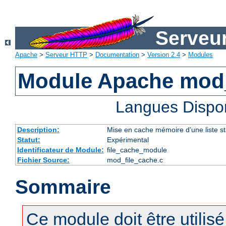
Serveu
Apache
>
Serveur HTTP
>
Documentation
>
Version 2.4
>
Modules
Module Apache mod_
Langues Dispo
Description:
Mise en cache mémoire d'une liste sta
Statut:
Expérimental
Identificateur de Module:
file_cache_module
Fichier Source:
mod_file_cache.c
Sommaire
Ce module doit être utilis