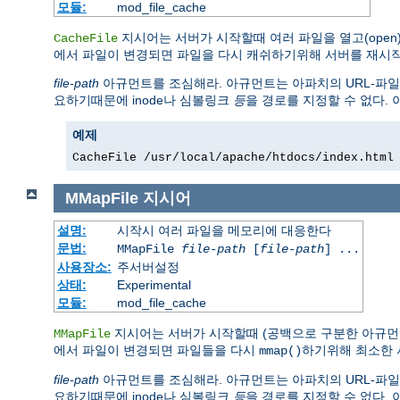
모듈:
mod_file_cache
지시어는 서버가 시작할때 여러 파일을 열고(open)
CacheFile
에서 파일이 변경되면 파일을 다시 캐쉬하기위해 서버를 재시작
file-path
아규먼트를 조심해라. 아규먼트는 아파치의 URL-파일
요하기때문에 inode나 심볼링크
등
을 경로를 지정할 수 없다.
예제
CacheFile /usr/local/apache/htdocs/index.html
MMapFile
지시어
설명:
시작시 여러 파일을 메모리에 대응한다
문법:
MMapFile
file-path
[
file-path
] ...
사용장소:
주서버설정
상태:
Experimental
모듈:
mod_file_cache
지시어는 서버가 시작할때 (공백으로 구분한 아규먼트로
MMapFile
에서 파일이 변경되면 파일들을 다시
하기위해 최소한
mmap()
file-path
아규먼트를 조심해라. 아규먼트는 아파치의 URL-파일
요하기때문에 inode나 심볼링크
등
을 경로를 지정할 수 없다.