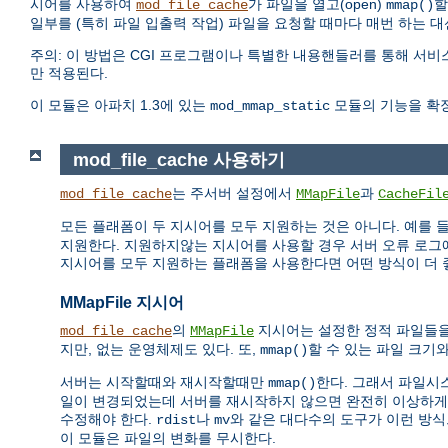
시어를 사용하여
가 파일을 열고(open)
할
mod_file_cache
mmap()
일부를 (특히 파일 입출력 작업) 파일을 요청할 때마다 매번 하는 
주의: 이 방법은 CGI 프로그램이나 특별한 내용핸들러를 통해 서비
만 적용된다.
이 모듈은 아파치 1.3에 있는
모듈의 기능을 확장
mod_mmap_static
mod_file_cache 사용하기
는 주서버 설정에서
과
mod_file_cache
MMapFile
CacheFil
모든 플래폼이 두 지시어를 모두 지원하는 것은 아니다. 예를 
지원한다. 지원하지않는 지시어를 사용할 경우 서버 오류 로그
지시어를 모두 지원하는 플래폼을 사용한다면 어떤 방식이 더 
MMapFile 지시어
의
지시어는 설정한 정적 파일들
mod_file_cache
MMapFile
지만, 없는 운영체제도 있다. 또,
할 수 있는 파일 크기
mmap()
서버는 시작할때와 재시작할때만
한다. 그래서 파일시
mmap()
일이 변경되었는데 서버를 재시작하지 않으면 완전히 이상하게 요
수정해야 한다.
나
와 같은 대다수의 도구가 이런 방
rdist
mv
이 모듈은 파일의 변화를 무시한다.