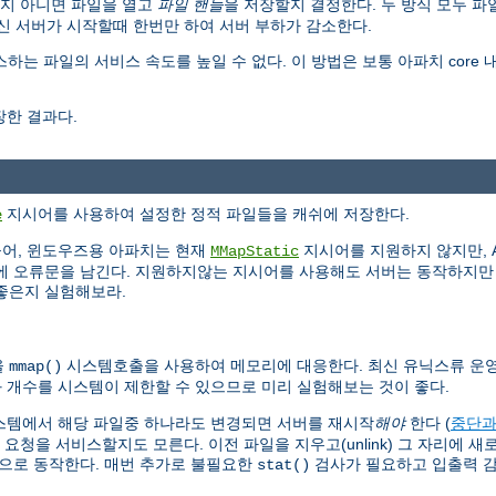
지 아니면 파일을 열고
파일 핸들
을 저장할지 결정한다. 두 방식 모두 
대신 서버가 시작할때 한번만 하여 서버 부하가 감소한다.
스하는 파일의 서비스 속도를 높일 수 없다. 이 방법은 보통 아파치 cor
한 결과다.
지시어를 사용하여 설정한 정적 파일들을 캐쉬에 저장한다.
e
들어, 윈도우즈용 아파치는 현재
지시어를 지원하지 않지만, A
MMapStatic
에 오류문을 남긴다. 지원하지않는 지시어를 사용해도 서버는 동작하지만 
좋은지 실험해보라.
을
시스템호출을 사용하여 메모리에 대응한다. 최신 유닉스류 운
mmap()
와 개수를 시스템이 제한할 수 있으므로 미리 실험해보는 것이 좋다.
스템에서 해당 파일중 하나라도 변경되면 서버를 재시작
해야
한다 (
중단과
청을 서비스할지도 모른다. 이전 파일을 지우고(unlink) 그 자리에 
식으로 동작한다. 매번 추가로 불필요한
검사가 필요하고 입출력 
stat()