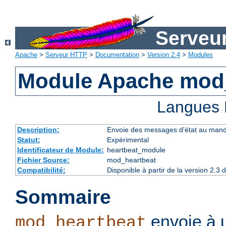
Serveu
Apache
>
Serveur HTTP
>
Documentation
>
Version 2.4
>
Modules
Module Apache mod
Langues 
Description:
Envoie des messages d'état au manda
Statut:
Expérimental
Identificateur de Module:
heartbeat_module
Fichier Source:
mod_heartbeat
Compatibilité:
Disponible à partir de la version 2.
Sommaire
envoie à 
mod_heartbeat