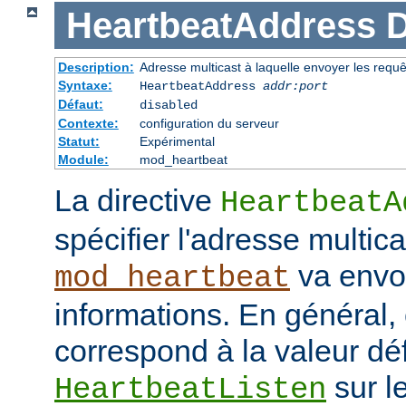
HeartbeatAddress
D
Description:
Adresse multicast à laquelle envoyer les requ
Syntaxe:
HeartbeatAddress
addr:port
Défaut:
disabled
Contexte:
configuration du serveur
Statut:
Expérimental
Module:
mod_heartbeat
La directive
HeartbeatA
spécifier l'adresse multica
va envo
mod_heartbeat
informations. En général,
correspond à la valeur déf
sur l
HeartbeatListen