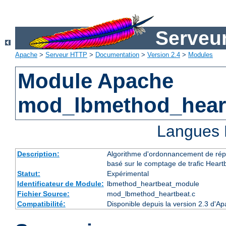
Serveu
Apache
>
Serveur HTTP
>
Documentation
>
Version 2.4
>
Modules
Module Apache
mod_lbmethod_hear
Langues 
Description:
Algorithme d'ordonnancement de répa
basé sur le comptage de trafic Heart
Statut:
Expérimental
Identificateur de Module:
lbmethod_heartbeat_module
Fichier Source:
mod_lbmethod_heartbeat.c
Compatibilité:
Disponible depuis la version 2.3 d'A