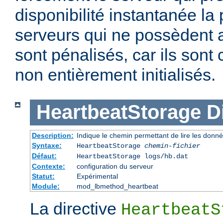
disponibilité instantanée la
serveurs qui ne possèdent a
sont pénalisés, car ils son
non entièrement initialisés.
HeartbeatStorage
D
Description:
Indique le chemin permettant de lire les donn
Syntaxe:
HeartbeatStorage
chemin-fichier
Défaut:
HeartbeatStorage logs/hb.dat
Contexte:
configuration du serveur
Statut:
Expérimental
Module:
mod_lbmethod_heartbeat
La directive
HeartbeatS