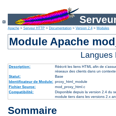
Serveu
Apache
>
Serveur HTTP
>
Documentation
>
Version 2.4
>
Modules
Module Apache mod
Langues 
Description:
Réécrit les liens HTML afin de s'assur
réseaux des clients dans un context
Statut:
Base
Identificateur de Module:
proxy_html_module
Fichier Source:
mod_proxy_html.c
Compatibilité:
Disponible depuis la version 2.4 du 
module tiers dans les versions 2.x an
Sommaire