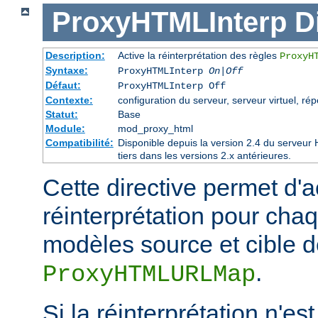
ProxyHTMLInterp
D
Description:
Active la réinterprétation des règles
ProxyH
Syntaxe:
ProxyHTMLInterp
On|Off
Défaut:
ProxyHTMLInterp Off
Contexte:
configuration du serveur, serveur virtuel, rép
Statut:
Base
Module:
mod_proxy_html
Compatibilité:
Disponible depuis la version 2.4 du serveu
tiers dans les versions 2.x antérieures.
Cette directive permet d'ac
réinterprétation pour cha
modèles source et cible de
.
ProxyHTMLURLMap
Si la réinterprétation n'es