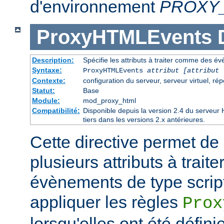
d'environnement
PROXY
ProxyHTMLEvents
Description:
Spécifie les attributs à traiter comme des é
Syntaxe:
ProxyHTMLEvents
attribut [attribut 
Contexte:
configuration du serveur, serveur virtuel, rép
Statut:
Base
Module:
mod_proxy_html
Compatibilité:
Disponible depuis la version 2.4 du serveu
tiers dans les versions 2.x antérieures.
Cette directive permet de 
plusieurs attributs à trai
évènements de type script
appliquer les règles
Prox
lorsqu'elles ont été défin