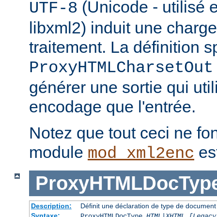
(Unicode - utilisé 
UTF-8
libxml2) induit une charg
traitement. La définition s
ProxyHTMLCharsetOut
générer une sortie qui uti
encodage que l'entrée.
Notez que tout ceci ne fon
module
es
mod_xml2enc
ProxyHTMLDocTyp
Description:
Définit une déclaration de type de docume
Syntaxe:
ProxyHTMLDocType
HTML|XHTML [Legacy