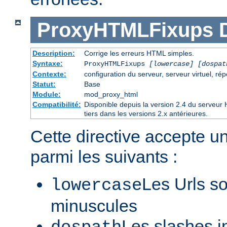
ProxyHTMLFixups
Description:
Corrige les erreurs HTML simples.
Syntaxe:
ProxyHTMLFixups
[lowercase] [dospat
Contexte:
configuration du serveur, serveur virtuel, rép
Statut:
Base
Module:
mod_proxy_html
Compatibilité:
Disponible depuis la version 2.4 du serveu
tiers dans les versions 2.x antérieures.
Cette directive accepte u
parmi les suivants :
Les Urls so
lowercase
minuscules
Les slashes i