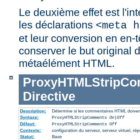
Le deuxième effet est l'in
les déclarations
<meta h
et leur conversion en en-
conserver le but original 
métaélément HTML.
ProxyHTMLStripC
Directive
Description:
Détermine si les commentaires HTML doiven
Syntaxe:
ProxyHTMLStripComments
On|Off
Défaut:
ProxyHTMLStripComments Off
Contexte:
configuration du serveur, serveur virtuel, rép
Statut:
Base