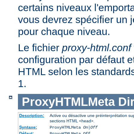
certains niveaux l'emporta
vous devrez spécifier un 
pour chaque niveau.
Le fichier
proxy-html.conf
configuration par défaut et
HTML selon les standar
1.
ProxyHTMLMeta
Di
Description:
Active ou désactive une préinterprétation 
sections HTML
.
<head>
Syntaxe:
ProxyHTMLMeta
On|Off
Défaut:
ProxyHTMLMeta Off