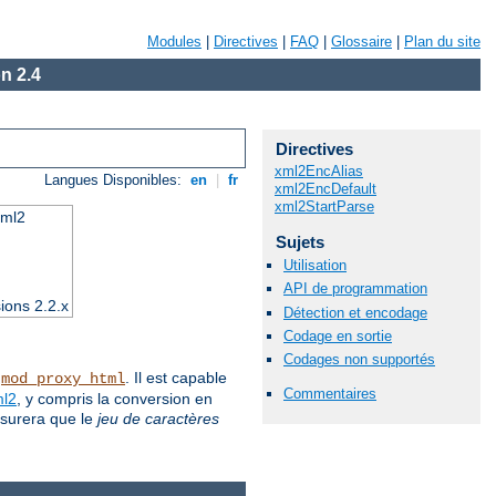
Modules
|
Directives
|
FAQ
|
Glossaire
|
Plan du site
n 2.4
Directives
xml2EncAlias
Langues Disponibles:
en
|
fr
xml2EncDefault
xml2StartParse
xml2
Sujets
Utilisation
API de programmation
ions 2.2.x
Détection et encodage
Codage en sortie
Codages non supportés
e
. Il est capable
mod_proxy_html
Commentaires
ml2
, y compris la conversion en
ssurera que le
jeu de caractères