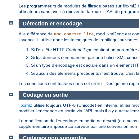
Les programmeurs de modules de filtrage basés sur libxml2 
utilisateurs sans avoir à réinventer la roue. L'API de progra
Détection et encodage
A la différence de
, mod_xml2enc est conç
mod_charset_lite
l'avance. Il utilise donc les techniques de 'reniflage' suiva
Si l'en-tête HTTP
Content-Type
contient un paramètre
Si les données commancent par une balise XML concerna
Si un type d'encodage est déclaré dans un élément 
Si aucun des éléments précédents n'est trouvé, c'est la 
Les conditions sont testées dans cet ordre . Dès qu'une règle s
Codage en sortie
libxml2
utilise toujours UTF-8 (Unicode) en interne, et les mo
modifier l'encodage en sortie via l'API, mais il n'y a actuell
La modification de l'encodage en sortie ne devrait (du moins
supplémentaire imposée au serveur par une conversion non 
Codages non supportés