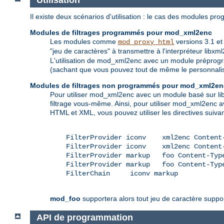
Utilisation
Il existe deux scénarios d'utilisation : le cas des modules pr
Modules de filtrages programmés pour mod_xml2enc
Les modules comme
versions 3.1 et 
mod_proxy_html
"jeu de caractères" à transmettre à l'interpréteur libxml
L'utilisation de mod_xml2enc avec un module préprogr
(sachant que vous pouvez tout de même le personnaliser
Modules de filtrages non programmés pour mod_xml2en
Pour utiliser mod_xml2enc avec un module basé sur li
filtrage vous-même. Ainsi, pour utiliser mod_xml2enc av
HTML et XML, vous pouvez utiliser les directives suivan
    FilterProvider iconv    xml2enc Content-
    FilterProvider iconv    xml2enc Content-
    FilterProvider markup   foo Content-Type
    FilterProvider markup   foo Content-Type
    FilterChain     iconv markup

mod_foo
supportera alors tout jeu de caractère support
API de programmation