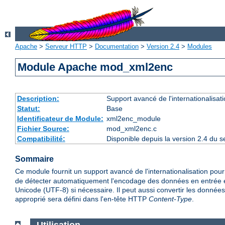
Apache
>
Serveur HTTP
>
Documentation
>
Version 2.4
>
Modules
Module Apache mod_xml2enc
Description:
Support avancé de l'internationalisat
Statut:
Base
Identificateur de Module:
xml2enc_module
Fichier Source:
mod_xml2enc.c
Compatibilité:
Disponible depuis la version 2.4 du 
Sommaire
Ce module fournit un support avancé de l'internationalisation po
de détecter automatiquement l'encodage des données en entrée et 
Unicode (UTF-8) si nécessaire. Il peut aussi convertir les données
approprié sera défini dans l'en-tête HTTP
Content-Type
.