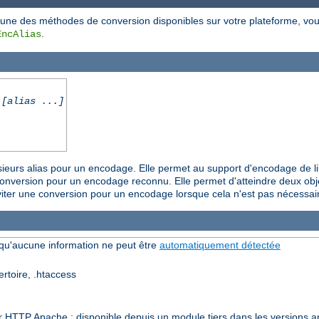
cune des méthodes de conversion disponibles sur votre plateforme, vo
.
EncAlias
 [alias ...]
sieurs alias pour un encodage. Elle permet au support d'encodage de li
conversion pour un encodage reconnu. Elle permet d'atteindre deux obje
viter une conversion pour un encodage lorsque cela n'est pas nécessai
rsqu'aucune information ne peut être
automatiquement détectée
ertoire, .htaccess
r HTTP Apache ; disponible depuis un module tiers dans les versions a