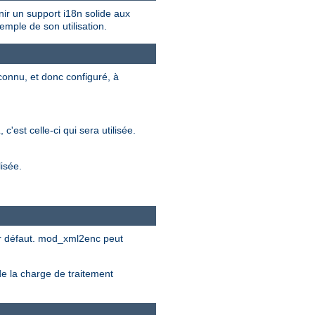
r un support i18n solide aux
emple de son utilisation.
onnu, et donc configuré, à
st celle-ci qui sera utilisée.
lisée.
par défaut. mod_xml2enc peut
de la charge de traitement