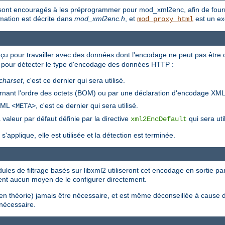
sont encouragés à les préprogrammer pour mod_xml2enc, afin de fourni
mmation est décrite dans
mod_xml2enc.h
, et
est un ex
mod_proxy_html
u pour travailler avec des données dont l'encodage ne peut pas être c
ntes pour détecter le type d'encodage des données HTTP :
charset
, c'est ce dernier qui sera utilisé.
nt l'ordre des octets (BOM) ou par une déclaration d'encodage XML, c'e
HTML
, c'est ce dernier qui sera utilisé.
<META>
valeur par défaut définie par la directive
qui sera uti
xml2EncDefault
'applique, elle est utilisée et la détection est terminée.
dules de filtrage basés sur libxml2 utiliseront cet encodage en sortie 
ement aucun moyen de le configurer directement.
 en théorie) jamais être nécessaire, et est même déconseillée à cause 
nécessaire.