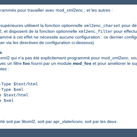
ogrammés pour travailler avec mod_xml2enc ; et les autres :
supérieures utilisent la fonction optionnelle
pour dét
xml2enc_charset
2, et disposent de la fonction optionnelle
pour effectu
xml2enc_filter
ammé à cet effet ne nécessite aucune configuration : ce dernier conf
 via les directives de configuration ci-dessous).
c
bxml2 qui n'a pas été explicitement programmé pour mod_xml2enc, vou
ec un filtre
foo
fourni par un module
mod_foo
et pour améliorer le su
tes :
Type $text/html

Type $xml

 $text/html

 $xml

é soit par libxml2, soit par apr_xlate/iconv, soit par les deux.