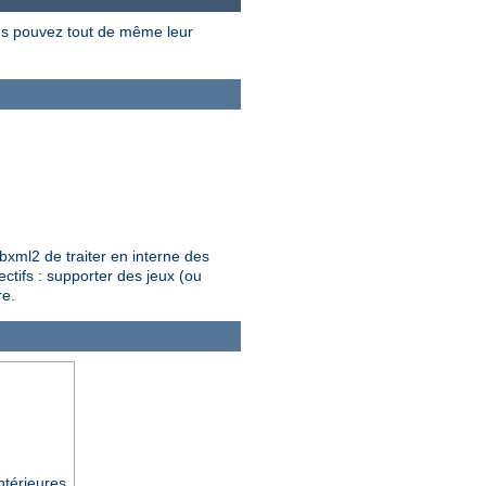
us pouvez tout de même leur
bxml2 de traiter en interne des
ctifs : supporter des jeux (ou
re.
ntérieures.