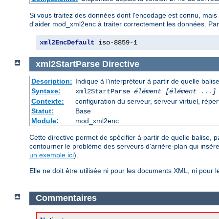
Si vous traitez des données dont l'encodage est connu, mais 
d'aider mod_xml2enc à traiter correctement les données. Par e
xml2EncDefault
 iso-8859-1
xml2StartParse
Directive
Description:
Indique à l'interpréteur à partir de quelle bali
Syntaxe:
xml2StartParse
élément [élément ...]
Contexte:
configuration du serveur, serveur virtuel, réper
Statut:
Base
Module:
mod_xml2enc
Cette directive permet de spécifier à partir de quelle balise,
contourner le problème des serveurs d'arrière-plan qui insèr
un exemple ici
).
Elle ne doit être utilisée ni pour les documents XML, ni pou
Commentaires