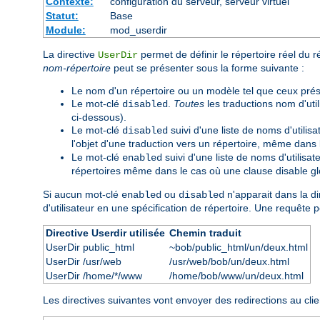
Contexte:
configuration du serveur, serveur virtuel
Statut:
Base
Module:
mod_userdir
La directive
permet de définir le répertoire réel du r
UserDir
nom-répertoire
peut se présenter sous la forme suivante :
Le nom d'un répertoire ou un modèle tel que ceux pré
Le mot-clé
.
Toutes
les traductions nom d'util
disabled
ci-dessous).
Le mot-clé
suivi d'une liste de noms d'utilis
disabled
l'objet d'une traduction vers un répertoire, même dans
Le mot-clé
suivi d'une liste de noms d'utilisa
enabled
répertoires même dans le cas où une clause disable glo
Si aucun mot-clé
ou
n'apparait dans la di
enabled
disabled
d'utilisateur en une spécification de répertoire. Une requête 
Directive Userdir utilisée
Chemin traduit
UserDir public_html
~bob/public_html/un/deux.html
UserDir /usr/web
/usr/web/bob/un/deux.html
UserDir /home/*/www
/home/bob/www/un/deux.html
Les directives suivantes vont envoyer des redirections au clie