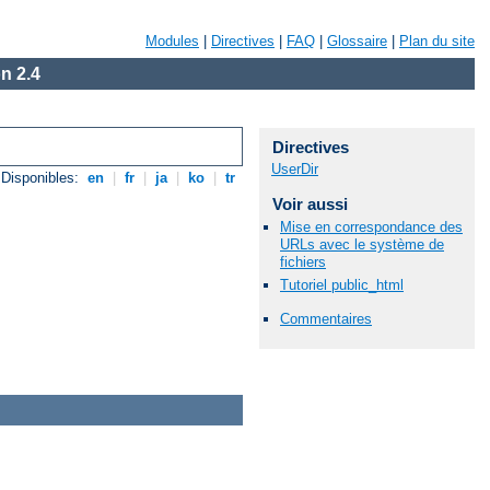
Modules
|
Directives
|
FAQ
|
Glossaire
|
Plan du site
n 2.4
Directives
UserDir
Disponibles:
en
|
fr
|
ja
|
ko
|
tr
Voir aussi
Mise en correspondance des
URLs avec le système de
fichiers
Tutoriel public_html
Commentaires