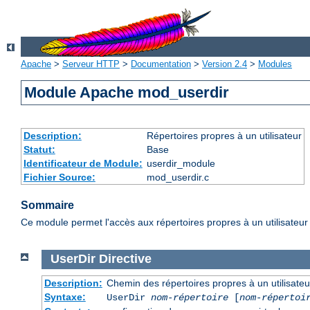
Apache
>
Serveur HTTP
>
Documentation
>
Version 2.4
>
Modules
Module Apache mod_userdir
Description:
Répertoires propres à un utilisateur
Statut:
Base
Identificateur de Module:
userdir_module
Fichier Source:
mod_userdir.c
Sommaire
Ce module permet l'accès aux répertoires propres à un utilisateur 
UserDir
Directive
Description:
Chemin des répertoires propres à un utilisateu
Syntaxe:
UserDir
nom-répertoire
[
nom-répertoi