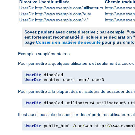
Directive Userdir utilisée
Chemin tradui
UserDir http://www.example.com/utilisateurs
http://www.exam
UserDir http://www.example.com/*/usr
http://www.exa
UserDir http://www.example.com/~*/
http://www.exa
Soyez prudent avec cette directive ; par exemple,
"Us
est fortement recommandé d'inclure une déclaration 
page
Conseils en matière de sécurité
pour plus d'info
Exemples supplémentaires :
Pour permettre à quelques utilisateurs et seulement à ceux-
UserDir
UserDir
 enabled user1 user2 user3
Pour permettre à la plupart des utilisateurs de posséder des 
UserDir
 disabled utilisateur4 utilisateur5 ut
Il est aussi possible de spécifier des répertoires utilisateurs
UserDir
 public_html 
/
usr
/
web http
://
www
.
examp