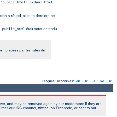
,
b/public_html/un/deux.html
tion a réussi, si cette dernière ne
était sous-entendu
 public_html
 remplacées par les listes du
Langues Disponibles:
en
|
fr
|
ja
|
ko
|
tr
ver, and may be removed again by our moderators if they are
ither our IRC channel, #httpd, on Freenode, or sent to our