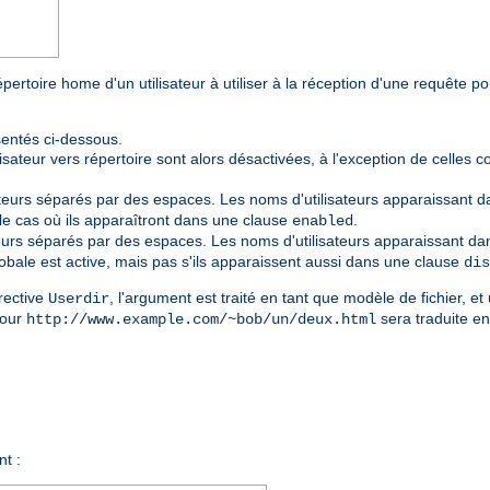
épertoire home d'un utilisateur à utiliser à la réception d'une requête p
sentés ci-dessous.
isateur vers répertoire sont alors désactivées, à l'exception de celles 
ateurs séparés par des espaces. Les noms d'utilisateurs apparaissant da
 le cas où ils apparaîtront dans une clause
.
enabled
teurs séparés par des espaces. Les noms d'utilisateurs apparaissant dans
bale est active, mais pas s'ils apparaissent aussi dans une clause
dis
rective
, l'argument est traité en tant que modèle de fichier, et 
Userdir
pour
sera traduite en
http://www.example.com/~bob/un/deux.html
nt :