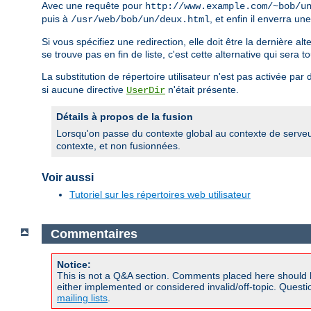
Avec une requête pour
http://www.example.com/~bob/u
puis à
, et enfin il enverra un
/usr/web/bob/un/deux.html
Si vous spécifiez une redirection, elle doit être la dernière al
se trouve pas en fin de liste, c'est cette alternative qui sera to
La substitution de répertoire utilisateur n'est pas activée pa
si aucune directive
n'était présente.
UserDir
Détails à propos de la fusion
Lorsqu'on passe du contexte global au contexte de serveur v
contexte, et non fusionnées.
Voir aussi
Tutoriel sur les répertoires web utilisateur
Commentaires
Notice:
This is not a Q&A section. Comments placed here should 
either implemented or considered invalid/off-topic. Ques
mailing lists
.