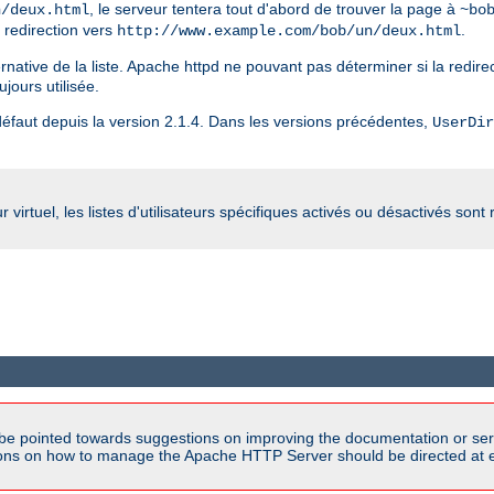
, le serveur tentera tout d'abord de trouver la page à
n/deux.html
~bo
e redirection vers
.
http://www.example.com/bob/un/deux.html
ternative de la liste. Apache httpd ne pouvant pas déterminer si la redirec
ujours utilisée.
r défaut depuis la version 2.1.4. Dans les versions précédentes,
UserDir
irtuel, les listes d'utilisateurs spécifiques activés ou désactivés sont
be pointed towards suggestions on improving the documentation or ser
tions on how to manage the Apache HTTP Server should be directed at e