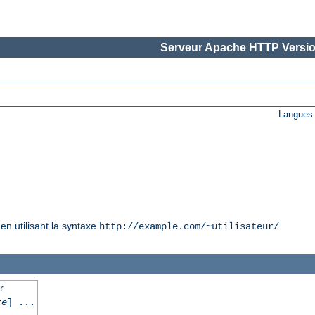
Serveur Apache HTTP Versio
Langues 
en utilisant la syntaxe
.
http://example.com/~utilisateur/
r
re
] ...