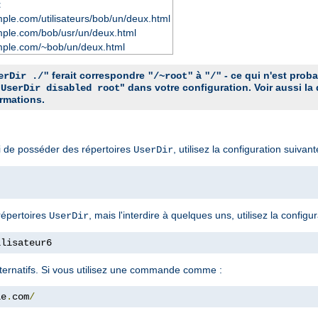
t
ple.com/utilisateurs/bob/un/deux.html
mple.com/bob/usr/un/deux.html
mple.com/~bob/un/deux.html
ferait correspondre
à
- ce qui n'est prob
erDir ./"
"/~root"
"/"
"
" dans votre configuration. Voir aussi la
UserDir disabled root
rmations.
ci de posséder des répertoires
, utilisez la configuration suivant
UserDir
répertoires
, mais l'interdire à quelques uns, utilisez la configu
UserDir
ilisateur6
 alternatifs. Si vous utilisez une commande comme :
le
.
com
/