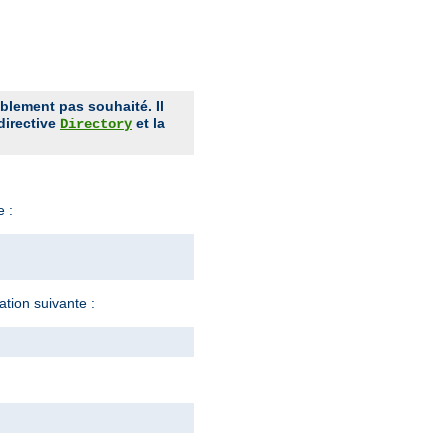
ablement pas souhaité. Il
 directive
et la
Directory
e :
ration suivante :