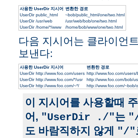
사용한 UserDir 지시어
변환한 경로
UserDir public_html
~bob/public_html/one/two.html
UserDir /usr/web
/usr/web/bob/one/two.html
UserDir /home/*/www
/home/bob/www/one/two.html
다음 지시어는 클라이언
보낸다:
사용한 UserDir 지시어
변환한 경로
UserDir http://www.foo.com/users
http://www.foo.com/users/
UserDir http://www.foo.com/*/usr
http://www.foo.com/bob/us
UserDir http://www.foo.com/~*/
http://www.foo.com/~bob/
이 지시어를 사용할때 주
어,
는
"UserDir ./"
"
도 바람직하지 않게
"/"