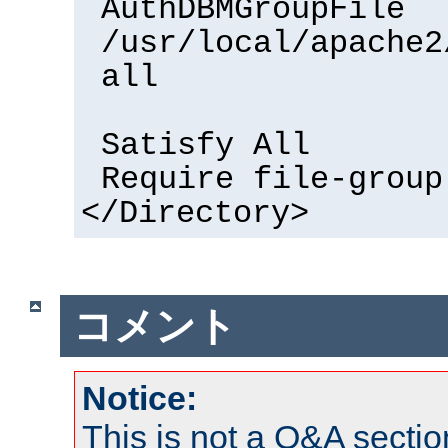
AuthDBMGroupFile
/usr/local/apache2
all
Satisfy All
Require file-group
</Directory>
コメント
Notice:
This is not a Q&A sect