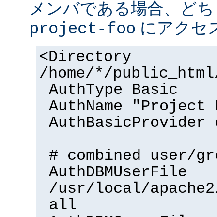
メンバである場合、どち
にアクセ
project-foo
<Directory
/home/*/public_html
AuthType Basic
AuthName "Project 
AuthBasicProvider 
# combined user/gr
AuthDBMUserFile
/usr/local/apache2
all