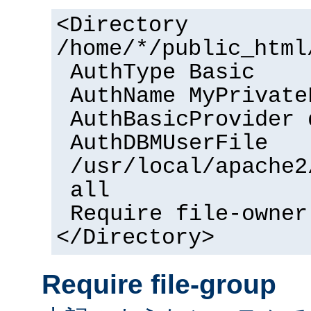
<Directory
/home/*/public_html
AuthType Basic
AuthName MyPrivate
AuthBasicProvider 
AuthDBMUserFile
/usr/local/apache2
all
Require file-owner
</Directory>
Require file-group