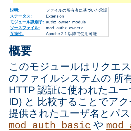
説明:
ファイルの所有者に基づいた承認
ステータス:
Extension
モジュール識別子:
authz_owner_module
ソースファイル:
mod_authz_owner.c
互換性:
Apache 2.1 以降で使用可能
概要
このモジュールはリクエ
のファイルシステムの 所
HTTP 認証に使われたユーザ
ID) と 比較することで
提供されたユーザ名とパス
や
mod_auth_basic
mod_