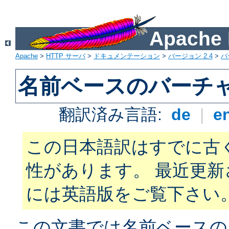
Apach
Apache
>
HTTP サーバ
>
ドキュメンテーション
>
バージョン 2.4
>
バ
名前ベースのバーチ
翻訳済み言語:
de
|
e
この日本語訳はすでに古
性があります。 最近更
には英語版をご覧下さい
この文書では名前ベースの