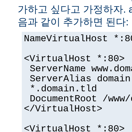
가하고 싶다고 가정하자.
음과 같이 추가하면 된다:
NameVirtualHost *:8
<VirtualHost *:80>
ServerName www.dom
ServerAlias domain
*.domain.tld
DocumentRoot /www/
</VirtualHost>
<VirtualHost *:80>