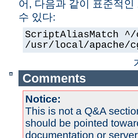
어, 다음과 같이 표준적인
수 있다:
ScriptAliasMatch ^/
/usr/local/apache/c
Comments
Notice:
This is not a Q&A sect
should be pointed towar
documentation or serve