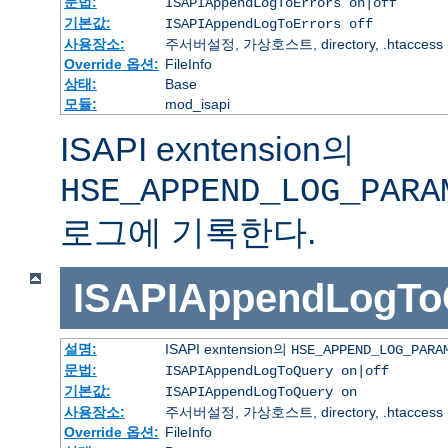
문법:
ISAPIAppendLogToErrors on|off
기본값:
ISAPIAppendLogToErrors off
사용장소:
주서버설정, 가상호스트, directory, .htaccess
Override 옵션:
FileInfo
상태:
Base
모듈:
mod_isapi
ISAPI exntension의
HSE_APPEND_LOG_PARA
로그에 기록한다.
ISAPIAppendLogTo
설명:
ISAPI exntension의
HSE_APPEND_LOG_PARA
문법:
ISAPIAppendLogToQuery on|off
기본값:
ISAPIAppendLogToQuery on
사용장소:
주서버설정, 가상호스트, directory, .htaccess
Override 옵션:
FileInfo