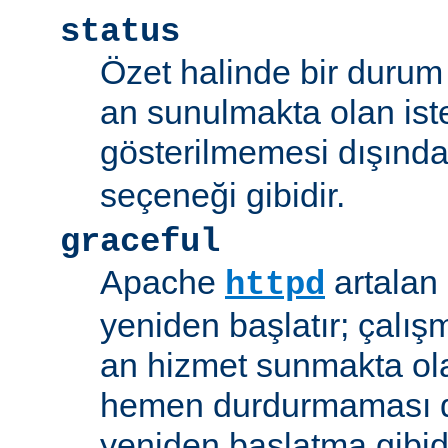
status
Özet halinde bir durum 
an sunulmakta olan ist
gösterilmemesi dışınd
seçeneği gibidir.
graceful
Apache
artalan
httpd
yeniden başlatır; çalışmı
an hizmet sunmakta ola
hemen durdurmaması d
yeniden başlatma gibidi