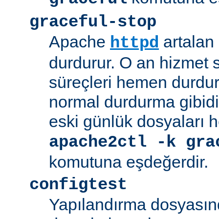
graceful-stop
Apache
artalan
httpd
durdurur. O an hizmet
süreçleri hemen durdu
normal durdurma gibidir
eski günlük dosyaları 
apache2ctl -k gra
komutuna eşdeğerdir.
configtest
Yapılandırma dosyasın