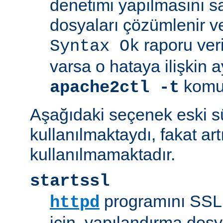
denetimi yapılmasını s
dosyaları çözümlenir ve
raporu veril
Syntax Ok
varsa o hataya ilişkin ayrı
komut
apache2ctl -t
Aşağıdaki seçenek eski 
kullanılmaktaydı, fakat art
kullanılmamaktadır.
startssl
programını SSL 
httpd
için, yapılandırma dosya