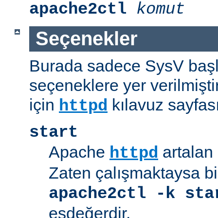
apache2ctl
komut
Seçenekler
Burada sadece SysV başl
seçeneklere yer verilmişt
için
kılavuz sayfas
httpd
start
Apache
artalan 
httpd
Zaten çalışmaktaysa bir
apache2ctl -k sta
eşdeğerdir.