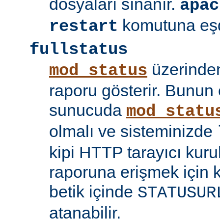
dosyaları sınanır.
apac
komutuna eşd
restart
fullstatus
üzerinden
mod_status
raporu gösterir. Bunun 
sunucuda
mod_statu
olmalı ve sisteminizde
kipi HTTP tarayıcı kuru
raporuna erişmek için 
betik içinde
STATUSUR
atanabilir.