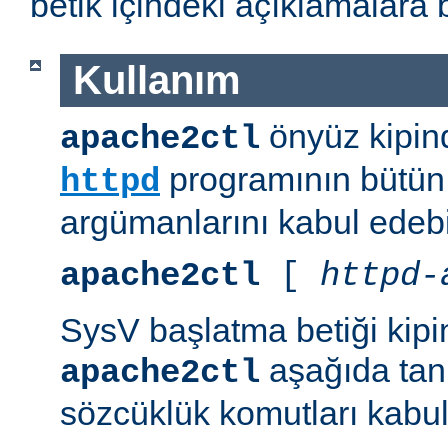
betik içindeki açıklamalara 
Kullanım
önyüz kipind
apache2ctl
programının bütün 
httpd
argümanlarını kabul edebil
apache2ctl
[
httpd-
SysV başlatma betiği kipi
aşağıda tanı
apache2ctl
sözcüklük komutları kabul