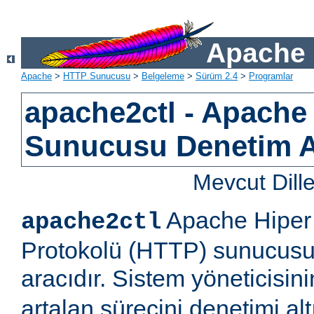
Apache 
Apache
>
HTTP Sunucusu
>
Belgeleme
>
Sürüm 2.4
>
Programlar
apache2ctl - Apach
Sunucusu Denetim 
Mevcut Dill
Apache Hiper 
apache2ctl
Protokolü (HTTP) sunucusu 
aracıdır. Sistem yöneticisi
artalan sürecini denetimi al