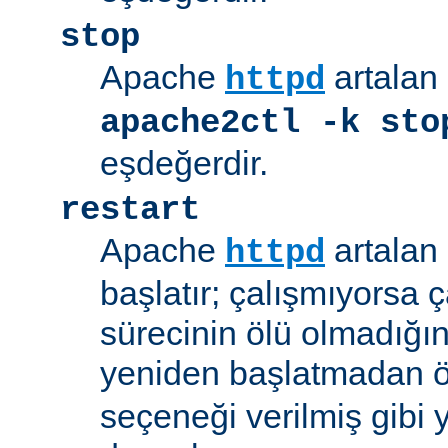
stop
Apache
artalan 
httpd
apache2ctl -k sto
eşdeğerdir.
restart
Apache
artalan 
httpd
başlatır; çalışmıyorsa çal
sürecinin ölü olmadığı
yeniden başlatmadan 
seçeneği verilmiş gibi