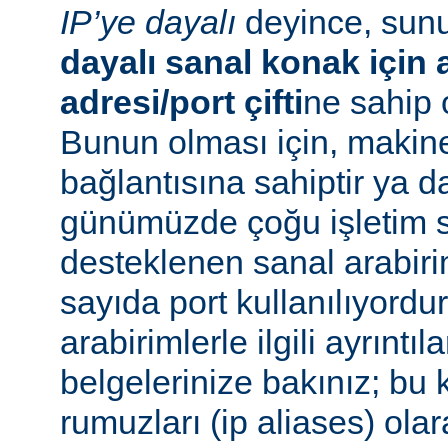
IP’ye dayalı
deyince, su
dayalı sanal konak için a
adresi/port çifti
ne sahip 
Bunun olması için, makin
bağlantısına sahiptir ya 
günümüzde çoğu işletim s
desteklenen sanal arabiri
sayıda port kullanılıyordu
arabirimlerle ilgili ayrıntıl
belgelerinize bakınız; bu 
rumuzları (ip aliases) ola