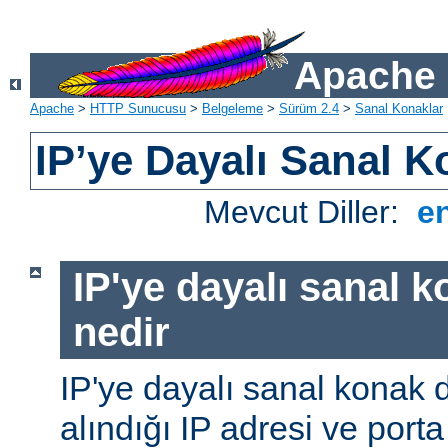
Apache 
Apache
>
HTTP Sunucusu
>
Belgeleme
>
Sürüm 2.4
>
Sanal Konaklar
IP’ye Dayalı Sanal K
Mevcut Diller:
e
IP'ye dayalı sanal 
nedir
IP'ye dayalı sanal konak d
alındığı IP adresi ve porta 