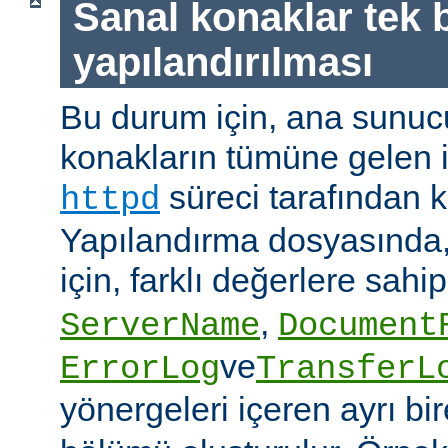
Sanal konaklar tek b
yapılandırılması
Bu durum için, ana sunuc
konakların tümüne gelen is
süreci tarafından ka
httpd
Yapılandırma dosyasında,
için, farklı değerlere sahi
,
ServerName
Document
ve
ErrorLog
TransferL
yönergeleri içeren ayrı bi