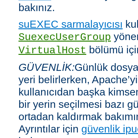
bakınız.
suEXEC sarmalayıcısı
kul
yöner
SuexecUserGroup
bölümü için
VirtualHost
GÜVENLİK:
Günlük dosyal
yeri belirlerken, Apache’y
kullanıcıdan başka kims
bir yerin seçilmesi bazı gü
ortadan kaldırmak bakımı
Ayrıntılar için
güvenlik ipu