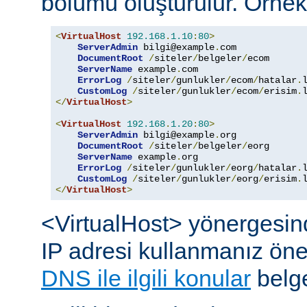
bölümü oluşturulur. Örnek
<
VirtualHost
192.168
.
1.10
:
80
>
ServerAdmin
 bilgi@example
.
com

DocumentRoot
/
siteler
/
belgeler
/
ecom

ServerName
 example
.
com

ErrorLog
/
siteler
/
gunlukler
/
ecom
/
hatalar
.
l
CustomLog
/
siteler
/
gunlukler
/
ecom
/
erisim
.
</
VirtualHost
>
<
VirtualHost
192.168
.
1.20
:
80
>
ServerAdmin
 bilgi@example
.
org

DocumentRoot
/
siteler
/
belgeler
/
eorg

ServerName
 example
.
org

ErrorLog
/
siteler
/
gunlukler
/
eorg
/
hatalar
.
l
CustomLog
/
siteler
/
gunlukler
/
eorg
/
erisim
.
</
VirtualHost
>
<VirtualHost> yönergesin
IP adresi kullanmanız öneril
DNS ile ilgili konular
belge