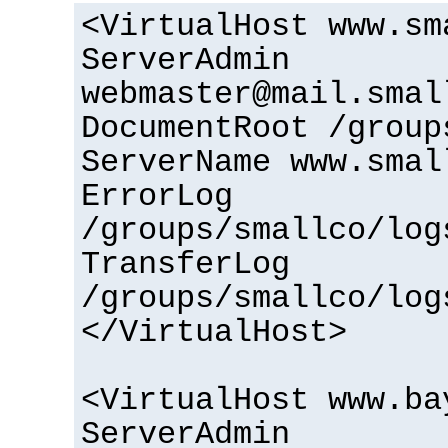
<VirtualHost www.sm
ServerAdmin
webmaster@mail.smal
DocumentRoot /group
ServerName www.smal
ErrorLog
/groups/smallco/log
TransferLog
/groups/smallco/log
</VirtualHost>
<VirtualHost www.ba
ServerAdmin