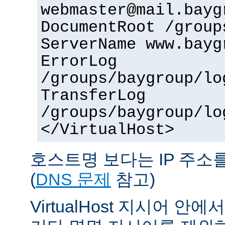
webmaster@mail.bayg
DocumentRoot /group
ServerName www.bayg
ErrorLog
/groups/baygroup/lo
TransferLog
/groups/baygroup/lo
</VirtualHost>
호스트명 보다는 IP 주소
(
DNS 문제
참고)
VirtualHost 지시어 