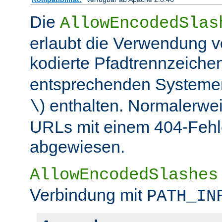
Die
AllowEncodedSlas
erlaubt die Verwendung 
kodierte Pfadtrennzeichen
entsprechenden Systemen
) enthalten. Normalerwe
\
URLs mit einem 404-Fehle
abgewiesen.
AllowEncodedSlashes
Verbindung mit
PATH_IN