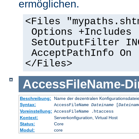
ermöglichen.
<Files "mypaths.sht
Options +Includes
SetOutputFilter IN
AcceptPathInfo On
</Files>
AccessFileName
-
Di
Beschreibung:
Name der dezentralen Konfigurationsdatei
Syntax:
AccessFileName
Dateiname
[
Dateinam
Voreinstellung:
AccessFileName .htaccess
Kontext:
Serverkonfiguration, Virtual Host
Status:
Core
Modul:
core