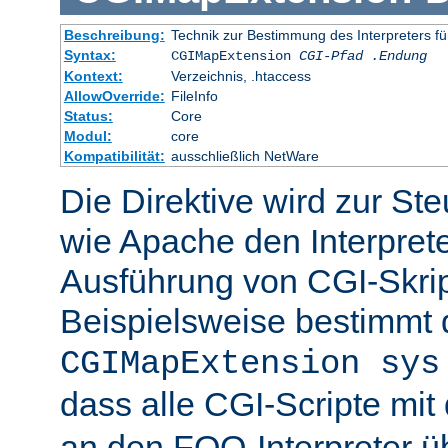
Beschreibung:
Technik zur Bestimmung des Interpreters fü
Syntax:
CGIMapExtension
CGI-Pfad
.Endung
Kontext:
Verzeichnis, .htaccess
AllowOverride:
FileInfo
Status:
Core
Modul:
core
Kompatibilität:
ausschließlich NetWare
Die Direktive wird zur St
wie Apache den Interpreter
Ausführung von CGI-Skrip
Beispielsweise bestimmt
CGIMapExtension sys
dass alle CGI-Scripte mi
an den FOO-Interpreter 