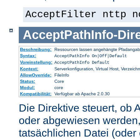
AcceptFilter nttp n
AcceptPathInfo
-
Dir
Beschreibung:
Ressourcen lassen angehängte Pfadangab
Syntax:
AcceptPathInfo On|Off|Default
Voreinstellung:
AcceptPathInfo Default
Kontext:
Serverkonfiguration, Virtual Host, Verzeichn
AllowOverride:
FileInfo
Status:
Core
Modul:
core
Kompatibilität:
Verfügbar ab Apache 2.0.30
Die Direktive steuert, ob 
oder abgewiesen werden,
tatsächlichen Datei (oder 