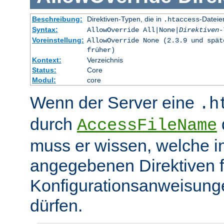
Beschreibung:
Direktiven-Typen, die in
-Dateie
.htaccess
Syntax:
AllowOverride All|None|
Direktiven-
Voreinstellung:
AllowOverride None (2.3.9 und spät
früher)
Kontext:
Verzeichnis
Status:
Core
Modul:
core
Wenn der Server eine
.h
durch
d
AccessFileName
muss er wissen, welche in
angegebenen Direktiven 
Konfigurationsanweisung
dürfen.