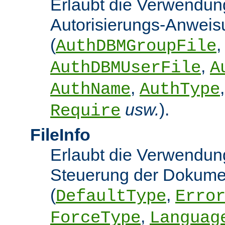
Erlaubt die Verwendun
Autorisierungs-Anwei
(
,
AuthDBMGroupFile
,
AuthDBMUserFile
A
,
AuthName
AuthType
usw.
).
Require
FileInfo
Erlaubt die Verwendung
Steuerung der Dokume
(
,
DefaultType
Erro
,
ForceType
Languag