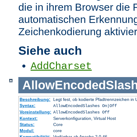
die in ihrem Browser die 
automatischen Erkennung
Zeichenkodierung aktivier
Siehe auch
AddCharset
AllowEncodedSlas
Beschreibung:
Legt fest, ob kodierte Pfadtrennzeichen i
Syntax:
AllowEncodedSlashes On|Off
Voreinstellung:
AllowEncodedSlashes Off
Kontext:
Serverkonfiguration, Virtual Host
Status:
Core
Modul:
core
Kompatibilität:
Verfügbar ab Apache 2.0.46