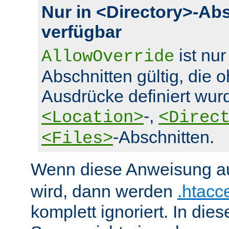
Nur in <Directory>-Ab
verfügbar
ist nur
AllowOverride
Abschnitten gültig, die 
Ausdrücke definiert wurd
-,
<Location>
<Direc
-Abschnitten.
<Files>
Wenn diese Anweisung a
wird, dann werden
.htacc
komplett ignoriert. In die