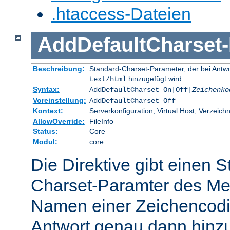
.htaccess-Dateien
AddDefaultCharset
-
Beschreibung:
Standard-Charset-Parameter, der bei Ant
hinzugefügt wird
text/html
Syntax:
AddDefaultCharset On|Off|
Zeichenko
Voreinstellung:
AddDefaultCharset Off
Kontext:
Serverkonfiguration, Virtual Host, Verzeichn
AllowOverride:
FileInfo
Status:
Core
Modul:
core
Die Direktive gibt einen 
Charset-Paramter des Me
Namen einer Zeichencodie
Antwort genau dann hinzu