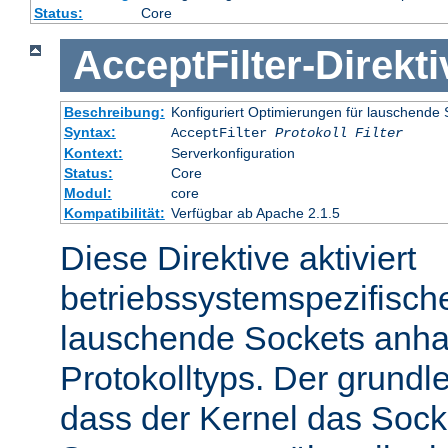
Status:
Core
AcceptFilter
-
Direkti
Beschreibung:
Konfiguriert Optimierungen für lauschende 
Syntax:
AcceptFilter
Protokoll
Filter
Kontext:
Serverkonfiguration
Status:
Core
Modul:
core
Kompatibilität:
Verfügbar ab Apache 2.1.5
Diese Direktive aktiviert
betriebssystemspezifisch
lauschende Sockets anh
Protokolltyps. Der grundl
dass der Kernel das Sock