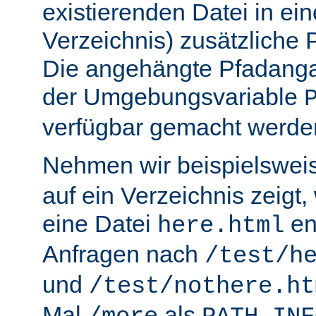
existierenden Datei in ei
Verzeichnis) zusätzliche
Die angehängte Pfadanga
der Umgebungsvariable
verfügbar gemacht werde
Nehmen wir beispielswei
auf ein Verzeichnis zeigt,
eine Datei
en
here.html
Anfragen nach
/test/h
und
/test/nothere.ht
Mal
als