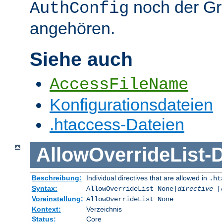
noch der G
AuthConfig
angehören.
Siehe auch
AccessFileName
Konfigurationsdateien
.htaccess-Dateien
AllowOverrideList
-
D
Beschreibung:
Individual directives that are allowed in
.ht
Syntax:
AllowOverrideList None|
directive
[
Voreinstellung:
AllowOverrideList None
Kontext:
Verzeichnis
Status:
Core