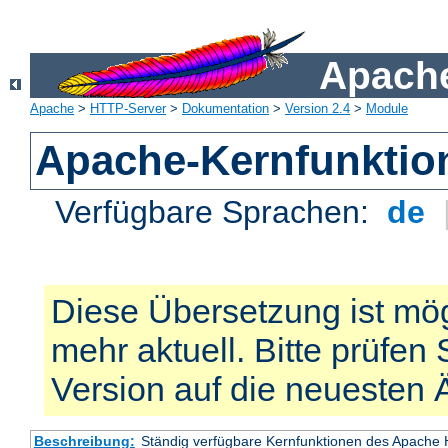
Apache
Apache
>
HTTP-Server
>
Dokumentation
>
Version 2.4
>
Module
Apache-Kernfunktio
Verfügbare Sprachen:
de
Diese Übersetzung ist mög
mehr aktuell. Bitte prüfen 
Version auf die neuesten
Beschreibung:
Ständig verfügbare Kernfunktionen des Apache