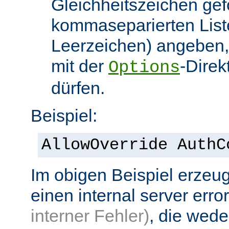
Gleichheitszeichen gef
kommaseparierten List
Leerzeichen) angeben,
mit der
-Direk
Options
dürfen.
Beispiel:
AllowOverride AuthC
Im obigen Beispiel erzeug
einen internal server erro
interner Fehler)
, die wed