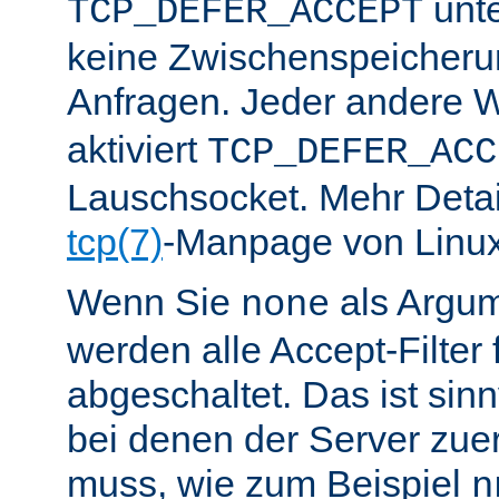
unte
TCP_DEFER_ACCEPT
keine Zwischenspeicher
Anfragen. Jeder andere W
aktiviert
TCP_DEFER_ACC
Lauschsocket. Mehr Detail
tcp(7)
-Manpage von Linux
Wenn Sie
als Argu
none
werden alle Accept-Filter 
abgeschaltet. Das ist sinnv
bei denen der Server zue
muss, wie zum Beispiel
n