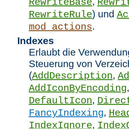
,
RewriteBase
Rewri
) und
RewriteRule
Ac
.
mod_actions
Indexes
Erlaubt die Verwendung
Steuerung von Verzeic
(
,
AddDescription
A
AddIconByEncoding
,
DefaultIcon
Direc
,
FancyIndexing
Hea
,
IndexIgnore
Index