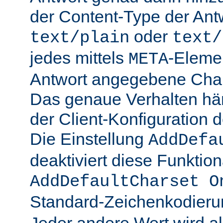
der Content-Type der Ant
oder
text/plain
text/
jedes mittels
-Elemen
META
Antwort angegebene Char
Das genaue Verhalten hän
der Client-Konfiguration 
Die Einstellung
AddDefa
deaktiviert diese Funktiona
AddDefaultCharset O
Standard-Zeichenkodier