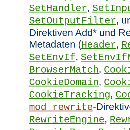
,
SetHandler
SetInp
, 
SetOutputFilter
Direktiven Add* und 
Metadaten (
,
Header
R
,
SetEnvIf
SetEnvIf
,
BrowserMatch
Cook
,
CookieDomain
Cook
,
CookieTracking
Co
-Direkti
mod_rewrite
,
RewriteEngine
Rew