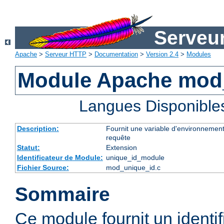
Serveu
Apache
>
Serveur HTTP
>
Documentation
>
Version 2.4
>
Modules
Module Apache mod
Langues Disponible
Description:
Fournit une variable d'environnement
requête
Statut:
Extension
Identificateur de Module:
unique_id_module
Fichier Source:
mod_unique_id.c
Sommaire
Ce module fournit un identifi