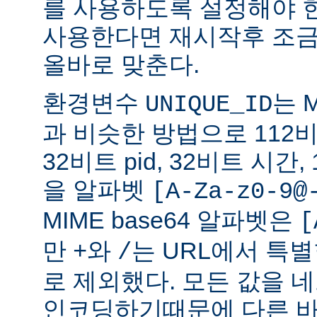
를 사용하도록 설정해야 한
사용한다면 재시작후 조금
올바로 맞춘다.
환경변수
는 
UNIQUE_ID
과 비슷한 방법으로 112비트
32비트 pid, 32비트 시간
을 알파벳
[A-Za-z0-9@
MIME base64 알파벳은
[
만
와
는 URL에서 특
+
/
로 제외했다. 모든 값을
인코딩하기때문에 다른 