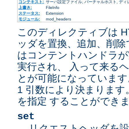
コンテキスト:
サーバ設定ファイル, バーチャルホスト, ディレクトリ
上書き:
FileInfo
ステータス:
Extension
モジュール:
mod_headers
このディレクティブは H
ッダを置換、追加、削除
はコンテントハンドラが
実行され、 入って来る
とが可能になっています
1 引数により決まりま
を指定 することができま
set
リクエストヘッダを設