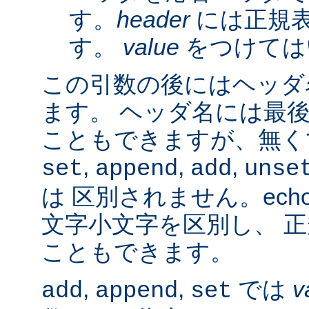
す。
header
には正規
す。
value
をつけては
この引数の後にはヘッダ名
ます。 ヘッダ名には最
こともできますが、無く
,
,
,
set
append
add
unse
は 区別されません。ech
文字小文字を区別し、 
こともできます。
,
,
では
v
add
append
set