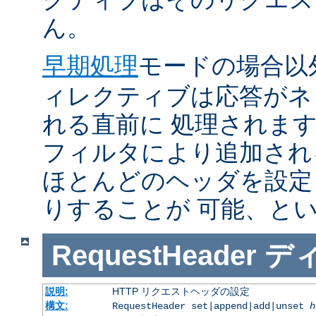
ん。
早期処理
モードの場合以
ィレクティブは応答がネ
れる直前に 処理されま
フィルタにより追加され
ほとんどのヘッダを設定
りすることが 可能、と
RequestHeader
デ
説明:
HTTP リクエストヘッダの設定
構文:
RequestHeader set|append|add|unset
h