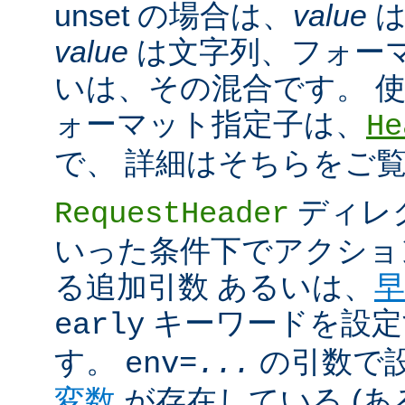
unset の場合は、
value
は
value
は文字列、フォー
いは、その混合です。 
ォーマット指定子は、
He
で、 詳細はそちらをご
ディレ
RequestHeader
いった条件下でアクショ
る追加引数 あるいは、
早
キーワードを設定
early
す。
の引数で
env=
...
変数
が存在している (