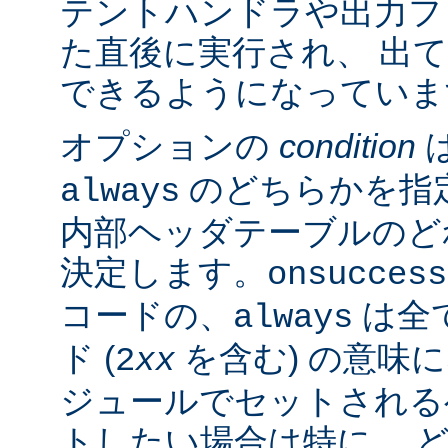
テントハンドラや出力フ
た直後に実行され、 出
できるようになっていま
オプションの
condition
のどちらかを指
always
内部ヘッダテーブルのど
決定します。
onsuccess
コードの、
は全
always
ド (
を含む) の意味
2
xx
ジュールでセットされる
トしたい場合は特に、 