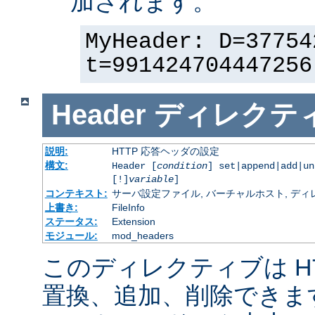
加されます。
MyHeader: D=37754
t=991424704447256
Header
ディレクテ
説明:
HTTP 応答ヘッダの設定
構文:
Header [
condition
] set|append|add|u
[!]
variable
]
コンテキスト:
サーバ設定ファイル, バーチャルホスト, ディレクトリ
上書き:
FileInfo
ステータス:
Extension
モジュール:
mod_headers
このディレクティブは H
置換、追加、削除できま