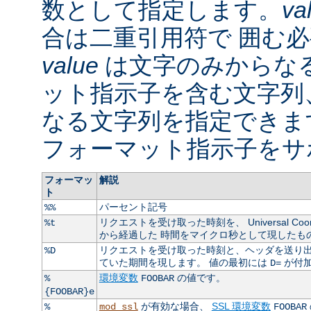
数として指定します。
va
合は二重引用符で 囲む
value
は文字のみからなる
ット指示子を含む文字列
なる文字列を指定できま
フォーマット指示子をサ
フォーマッ
解説
ト
パーセント記号
%%
リクエストを受け取った時刻を、 Universal Coordin
%t
から経過した 時間をマイクロ秒として現したも
リクエストを受け取った時刻と、ヘッダを送り出
%D
ていた期間を現します。 値の最初には
が付
D=
環境変数
の値です。
%
FOOBAR
{FOOBAR}e
が有効な場合、
SSL 環境変数
%
mod_ssl
FOOBAR