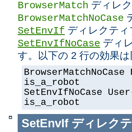
ディレク
BrowserMatch
BrowserMatchNoCase
ディレクティ
SetEnvIf
ディレ
SetEnvIfNoCase
す。以下の 2 行の効果は
BrowserMatchNoCase 
is_a_robot
SetEnvIfNoCase User
is_a_robot
SetEnvIf
ディレクテ