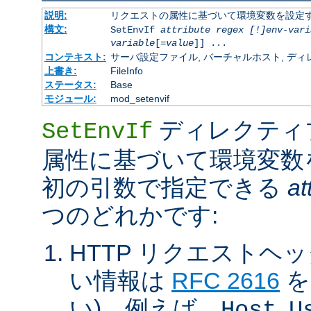
説明:
リクエストの属性に基づいて環境変数を設定
構文:
SetEnvIf
attribute regex [!]env-vari
variable
[=
value
]] ...
コンテキスト:
サーバ設定ファイル, バーチャルホスト, ディレクトリ
上書き:
FileInfo
ステータス:
Base
モジュール:
mod_setenvif
ディレクティ
SetEnvIf
属性に基づいて環境変数
初の引数で指定できる
at
つのどれかです:
HTTP リクエストヘ
い情報は
RFC 2616
を
い)。例えば、
,
Host
U