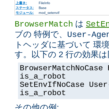
上書き:
FileInfo
ステータス:
Base
モジュール:
mod_setenvif
は
BrowserMatch
SetE
ブの 特例で、
User-Age
トヘッダに基づいて 環
す。以下の 2 行の効果
BrowserMatchNoCase 
is_a_robot
SetEnvIfNoCase User
is_a_robot
その他の例: