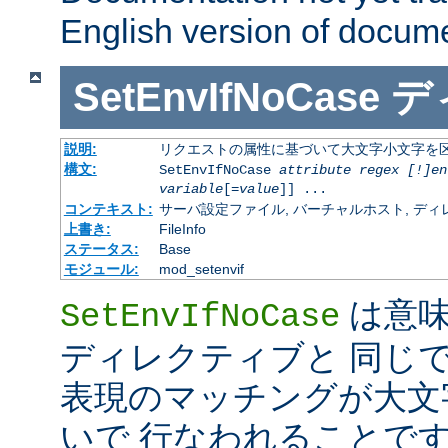
English version of docum
SetEnvIfNoCase
デ
説明:
リクエストの属性に基づいて大文字小文字を
構文:
SetEnvIfNoCase
attribute regex [!]en
variable
[=
value
]] ...
コンテキスト:
サーバ設定ファイル, バーチャルホスト, ディレクトリ
上書き:
FileInfo
ステータス:
Base
モジュール:
mod_setenvif
は意
SetEnvIfNoCase
ディレクティブと 同じ
表現のマッチングが大文
いで 行なわれることです