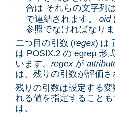
合は それらの文字列
で連結されます。
oid
参照でなければなりま
二つ目の引数 (
regex
) は
は POSIX.2 の egre
います。
regex
が
attribut
は、残りの引数が評価さ
残りの引数は設定する変
れる値を指定することも
は、