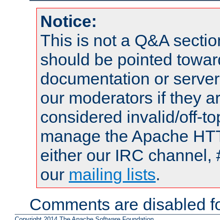
Notice:
This is not a Q&A sect
should be pointed towar
documentation or serve
our moderators if they a
considered invalid/off-t
manage the Apache HTTP
either our IRC channel, 
our
mailing lists
.
Comments are disabled fo
Copyright 2014 The Apache Software Foundation.