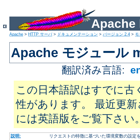
Apach
Apache
>
HTTP サーバ
>
ドキュメンテーション
>
バージョン 2.4
>
モ
Apache モジュール mo
翻訳済み言語:
e
この日本語訳はすでに古
性があります。 最近更
には英語版をご覧下さい
説明:
リクエストの特徴に基づいた環境変数の設定