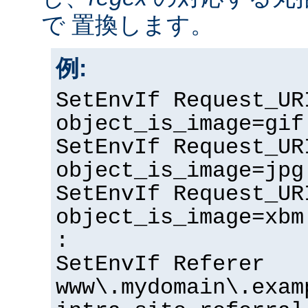
で 置換します。
例:
SetEnvIf Request_UR
object_is_image=gif
SetEnvIf Request_UR
object_is_image=jpg
SetEnvIf Request_UR
object_is_image=xbm
:
SetEnvIf Referer
www\.mydomain\.exam