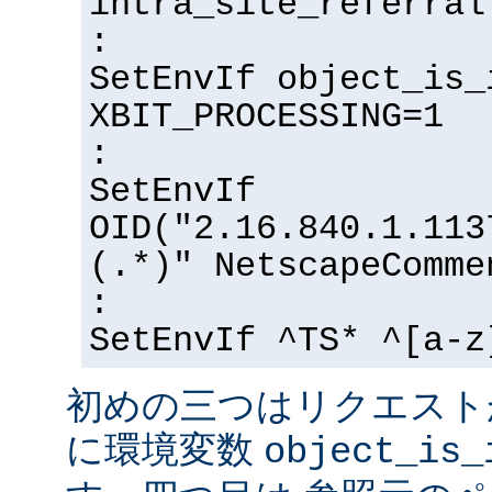
intra_site_referral
:
SetEnvIf object_is_
XBIT_PROCESSING=1
:
SetEnvIf
OID("2.16.840.1.113
(.*)" NetscapeComme
:
SetEnvIf ^TS* ^[a-z
初めの三つはリクエスト
に環境変数
object_is_