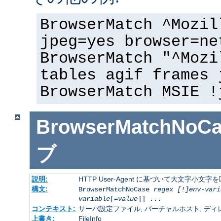
BrowserMatch ^Mozil
jpeg=yes browser=ne
BrowserMatch "^Mozi
tables agif frames 
BrowserMatch MSIE !
BrowserMatchNoCa
ブ
説明:
HTTP User-Agent に基づいて大文字小
構文:
BrowserMatchNoCase
regex [!]env-vari
variable
[=
value
]] ...
コンテキスト:
サーバ設定ファイル, バーチャルホスト, ディレクトリ
上書き:
FileInfo