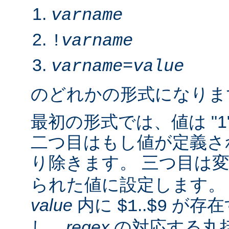
varname
!
varname
varname
=
value
のどれかの形式になりま
最初の形式では、値は "1
二つ目はもし値が定義さ
り除きます。 三つ目は
られた値に設定します。 2.
value
内に
..
が存在
$1
$9
し、
regex
の対応する丸