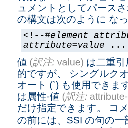
ュメントとしてパースさ
の構文は次のように なっ
<!--#
element
attrib
attribute
=
value
...
値
(
訳注:
value)
は二重引
的ですが、 シングルクオー
オート (`) も使用でき
は属性-値
(
訳注:
attribute
だけ指定できます。 コメ
の前には、SSI の句の