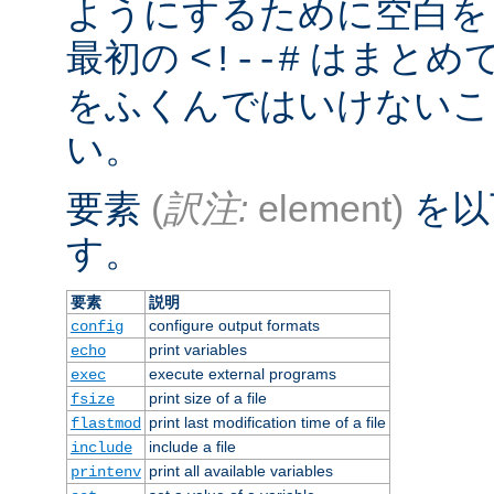
ようにするために空白を
最初の
はまとめ
<!--#
をふくんではいけないこ
い。
要素
(
訳注:
element)
を以
す。
要素
説明
configure output formats
config
print variables
echo
execute external programs
exec
print size of a file
fsize
print last modification time of a file
flastmod
include a file
include
print all available variables
printenv