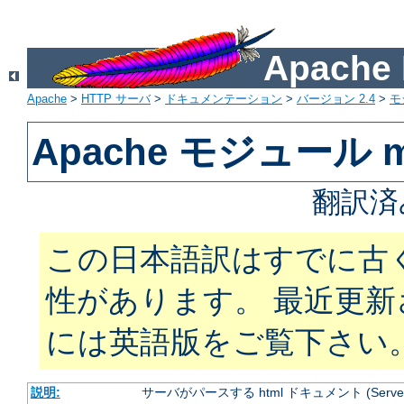
Apach
Apache
>
HTTP サーバ
>
ドキュメンテーション
>
バージョン 2.4
>
モ
Apache モジュール mo
翻訳済
この日本語訳はすでに古
性があります。 最近更
には英語版をご覧下さい
説明:
サーバがパースする html ドキュメント (Server Si