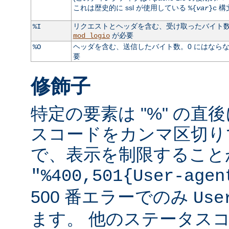
これは歴史的に ssl が使用している
構
%{
var
}c
リクエストとヘッダを含む、受け取ったバイト数。
%I
が必要
mod_logio
ヘッダを含む、送信したバイト数。0 にはなら
%O
要
修飾子
特定の要素は "%" の直後
スコードをカンマ区切り
で、表示を制限すること
"%400,501{User-agen
500 番エラーでのみ
Use
ます。 他のステータス