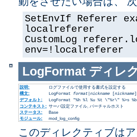
動をさせたい場合は、 次
SetEnvIf Referer ex
localreferer
CustomLog referer.l
env=!localreferer
LogFormat
ディレ
説明:
ログファイルで使用する書式を設定する
構文:
LogFormat
format
|
nickname
[
nickname
]
デフォルト:
LogFormat "%h %l %u %t \"%r\" %>s %b
コンテキスト:
サーバ設定ファイル, バーチャルホスト
ステータス:
Base
モジュール:
mod_log_config
このディレクティブはア