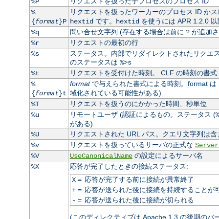
リクエストを扱った子プロセスのプロセス ID
%P
リクエストを扱ったワーカーのプロセス ID かス
%
です。
を使うには APR 1.2.0
{
format
}P
hextid
hextid
問い合せ文字列 (存在する場合は前に
が追加さ
%q
?
リクエストの最初の行
%r
ステータス。内部でリダイレクトされたリクエスト
%s
のステータスは
%>s
リクエストを受付けた時刻。 CLF の時刻の書式 
%t
format
で与えられた書式による時刻。format は
%
域化されている可能性がある)
{
format
}t
リクエストを扱うのにかかった時間、秒単位
%T
リモートユーザ (認証によるもの。ステータス (
%u
がある)
リクエストされた URL パス。クエリ文字列は含
%U
リクエストを扱っているサーバの正式な
%v
Server
の設定によるサーバ名
%V
UseCanonicalName
応答が完了したときの接続ステータス:
%X
=
応答が完了する前に接続が異常終了
X
=
応答が送られた後に接続を持続することが
+
=
応答が送られた後に接続が切られる
-
(このディレクティブは Apache 1.3 の後期の