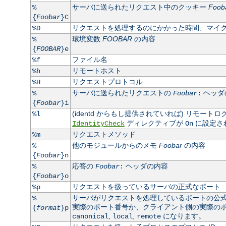
サーバに送られたリクエスト中のクッキー
Foob
%
{
Foobar
}C
リクエストを処理するのにかかった時間、マイ
%D
環境変数
FOOBAR
の内容
%
{
FOOBAR
}e
ファイル名
%f
リモートホスト
%h
リクエストプロトコル
%H
サーバに送られたリクエストの
ヘッダ
%
Foobar
:
{
Foobar
}i
(identd からもし提供されていれば) リモート
%l
ディレクティブが
に設定さ
IdentityCheck
On
リクエストメソッド
%m
他のモジュールからのメモ
Foobar
の内容
%
{
Foobar
}n
応答の
ヘッダの内容
%
Foobar
:
{
Foobar
}o
リクエストを扱っているサーバの正式なポート
%p
サーバがリクエストを処理しているポートの公
%
実際のポート番号か、クライアント側の実際のポート
{
format
}p
,
,
になります。
canonical
local
remote