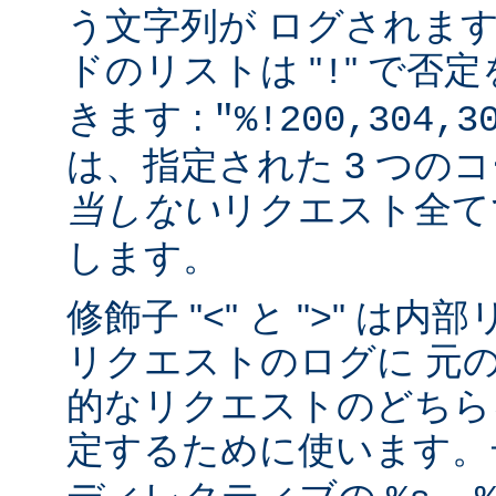
う文字列が ログされま
ドのリストは "
" で否
!
きます :
"%!200,304,3
は、指定された 3 つの
当しない
リクエスト全
します。
修飾子 "<" と ">" 
リクエストのログに 元
的なリクエストのどちら
定するために使います。