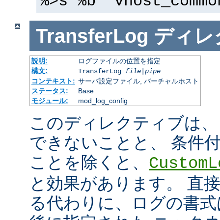
%>s %b" vhost_commo
TransferLog
ディレ
説明:
ログファイルの位置を指定
構文:
TransferLog
file
|
pipe
コンテキスト:
サーバ設定ファイル, バーチャルホスト
ステータス:
Base
モジュール:
mod_log_config
このディレクティブは、
できないことと、 条件
ことを除くと、
CustomL
と効果があります。 直
る代わりに、ログの書式