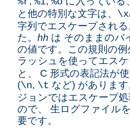
,
,
に入っている
%r
%i
%o
と他の特別な文字は、
\x
字列でエスケープされる
た。
hh
は そのままのバイ
の値です。この規則の例
ラッシュを使ってエス
と、 C 形式の表記法が
(
,
など) があります。
\n
\t
ジョンではエスケープ処
ので、 生ログファイル
要です。