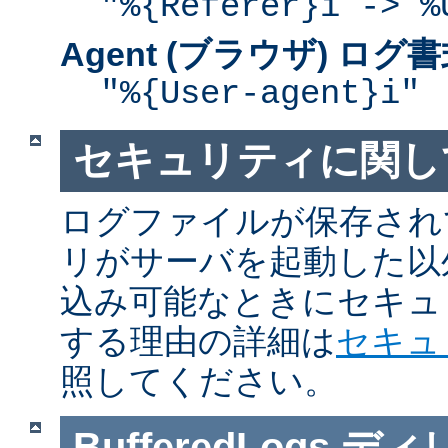
"%{Referer}i -> %
Agent (ブラウザ) ログ
"%{User-agent}i"
セキュリティに関し
ログファイルが保存され
リがサーバを起動した以
込み可能なときにセキュ
する理由の詳細は
セキュ
照してください。
BufferedLogs
ディ