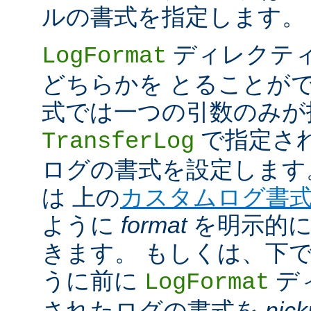
ルの書式を指定します。
ディレクテ
LogFormat
どちらかを とることが
式では一つの引数のみが
で指定さ
TransferLog
ログの書式を設定します
は 上の
カスタムログ書
ように
format
を明示的に
きます。 もしくは、下
うに前に
デ
LogFormat
されたログの書式を
nic