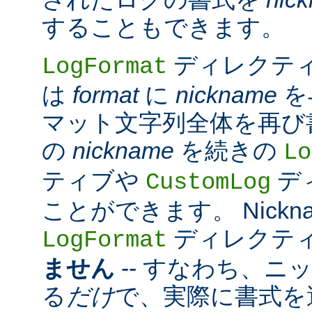
することもできます。
ディレクテ
LogFormat
は
format
に
nickname
を
マット文字列全体を再び
の
nickname
を続きの
Lo
ティブや
デ
CustomLog
ことができます。 Nickn
ディレクテ
LogFormat
ません
-- すなわち、ニ
る
だけ
で、実際に書式を