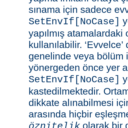
sınama için sadece ev
y
SetEnvIf[NoCase]
yapılmış atamalardaki 
kullanılabilir. ‘Evvelce
genelinde veya bölüm 
yönergeden önce yer a
y
SetEnvIf[NoCase]
kastedilmektedir. Orta
dikkate alınabilmesi için
arasında hiçbir eşleş
olarak bir 
öznitelik