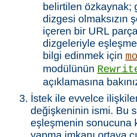
belirtilen özkaynak; 
dizgesi olmaksızın 
içeren bir URL parça
dizgeleriyle eşleşmel
bilgi edinmek için
m
modülünün
Rewrit
açıklamasına bakını
İstek ile evvelce ilişkil
değişkeninin ismi. Bu 
eşleşmenin sonucuna k
yapma imkanı ortaya çı