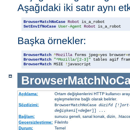
Aşağıdaki iki satır aynı etk
BrowserMatchNoCase
Robot
SetEnvIfNoCase
User-Agent
Robot
 is_a_robot
Başka örnekler:
BrowserMatch
^
Mozilla
 forms jpeg
=
yes browser
=
BrowserMatch
"^Mozilla/[2-3]"
BrowserMatch
 MSIE 
!
javascript
BrowserMatchNoCa
Açıklama:
Ortam değişkenlerini HTTP kullanıcı ara
eşleşmelerine bağlı olarak belirler.
Sözdizimi:
BrowserMatchNoCase
düzifd [!]ort
değişkeni
[=
değer
]] ...
Bağlam:
sunucu geneli, sanal konak, dizin, .htacc
Geçersizleştirme:
FileInfo
Durum:
Temel