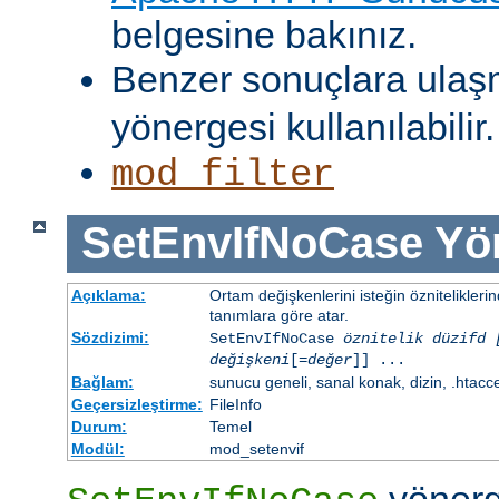
belgesine bakınız.
Benzer sonuçlara ulaş
yönergesi kullanılabilir.
mod_filter
SetEnvIfNoCase
Yö
Açıklama:
Ortam değişkenlerini isteğin öznitelikler
tanımlara göre atar.
Sözdizimi:
SetEnvIfNoCase
öznitelik düzifd 
değişkeni
[=
değer
]] ...
Bağlam:
sunucu geneli, sanal konak, dizin, .htacc
Geçersizleştirme:
FileInfo
Durum:
Temel
Modül:
mod_setenvif
yönerg