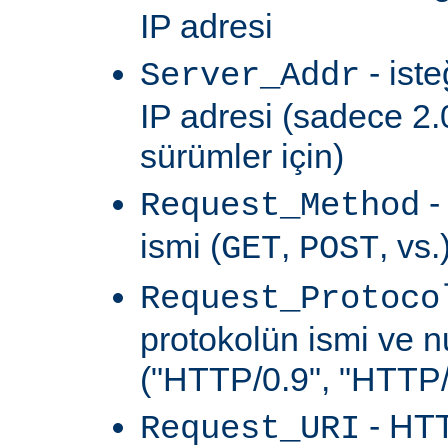
IP adresi
- ist
Server_Addr
IP adresi (sadece 2.
sürümler için)
-
Request_Method
ismi (
,
, vs.
GET
POST
Request_Protoco
protokolün ismi ve 
("HTTP/0.9", "HTTP/1
- HTT
Request_URI