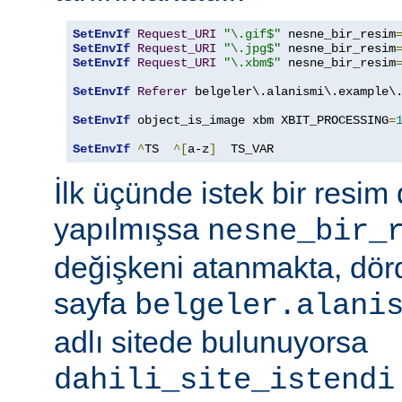
SetEnvIf
Request_URI
"\.gif$"
 nesne_bir_resim
SetEnvIf
Request_URI
"\.jpg$"
 nesne_bir_resim
SetEnvIf
Request_URI
"\.xbm$"
 nesne_bir_resim
SetEnvIf
Referer
 belgeler\.alanismi\.example\.
SetEnvIf
 object_is_image xbm XBIT_PROCESSING
=
SetEnvIf
^
TS  
^[
a-z
]
  TS_VAR
İlk üçünde istek bir resim 
yapılmışsa
nesne_bir_
değişkeni atanmakta, dö
sayfa
belgeler.alani
adlı sitede bulunuyorsa
dahili_site_istendi