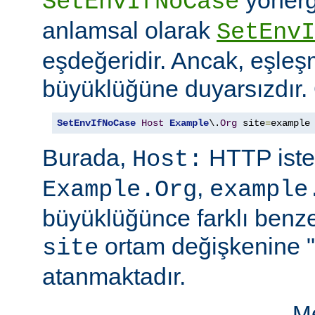
SetEnvIfNoCase
anlamsal olarak
SetEnvI
eşdeğeridir. Ancak, eşleş
büyüklüğüne duyarsızdır.
SetEnvIfNoCase
Host
Example
\.
Org
 site
=
example
Burada,
HTTP iste
Host:
,
Example.Org
example
büyüklüğünce farklı benzer
ortam değişkenine "
site
atanmaktadır.
Me