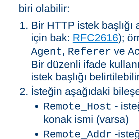
biri olabilir:
Bir HTTP istek başlığı al
için bak:
RFC2616
); ö
,
ve
Agent
Referer
A
Bir düzenli ifade kullan
istek başlığı belirtilebilir
İsteğin aşağıdaki bileşe
- ist
Remote_Host
konak ismi (varsa)
-iste
Remote_Addr