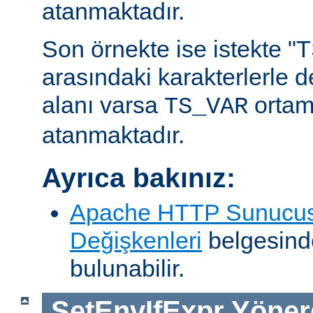
atanmaktadır.
Son örnekte ise istekte "TS
arasındaki karakterlerle 
alanı varsa
ortam
TS_VAR
atanmaktadır.
Ayrıca bakınız:
Apache HTTP Sunucus
Değişkenleri
belgesind
bulunabilir.
SetEnvIfExpr
Yöner