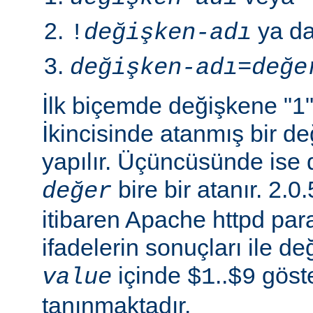
ya d
!
değişken-adı
değişken-adı
=
değe
İlk biçemde değişkene "1" 
İkincisinde atanmış bir 
yapılır. Üçüncüsünde ise 
bire bir atanır. 2
değer
itibaren Apache httpd para
ifadelerin sonuçları ile de
içinde
..
göste
value
$1
$9
tanınmaktadır.