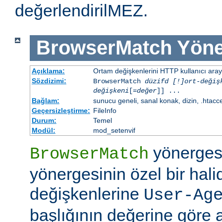
değerlendirilMEZ.
BrowserMatch
Yöne
Açıklama:
Ortam değişkenlerini HTTP kullanıcı aray
Sözdizimi:
BrowserMatch
düzifd [!]ort-değiş
değişkeni
[=
değer
]] ...
Bağlam:
sunucu geneli, sanal konak, dizin, .htacc
Geçersizleştirme:
FileInfo
Durum:
Temel
Modül:
mod_setenvif
yönerges
BrowserMatch
yönergesinin özel bir hali
değişkenlerine
User-Ag
başlığının değerine göre 