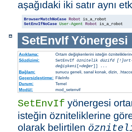
aşağıdaki iki satır aynı etk
BrowserMatchNoCase
Robot
SetEnvIfNoCase
User-Agent
Robot
 is_a_robot
SetEnvIf
Yönergesi
Açıklama:
Ortam değişkenlerini isteğin özniteliklerin
Sözdizimi:
SetEnvIf
öznitelik düzifd [!]ort
değişkeni
[=
değer
]] ...
Bağlam:
sunucu geneli, sanal konak, dizin, .htacc
Geçersizleştirme:
FileInfo
Durum:
Temel
Modül:
mod_setenvif
yönergesi orta
SetEnvIf
isteğin özniteliklerine göre
olarak belirtilen
öznitel