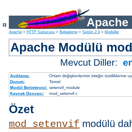
Apache 
Apache
>
HTTP Sunucusu
>
Belgeleme
>
Sürüm 2.4
>
Modüller
Apache Modülü mod
Mevcut Diller:
e
Açıklama:
Ortam değişkenlerinin isteğin özelliklerine 
Durum:
Temel
Modül Betimleyici:
setenvif_module
Kaynak Dosyası:
mod_setenvif.c
Özet
modülü dahi
mod_setenvif