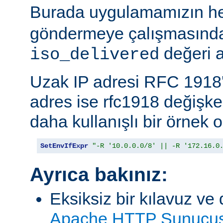
Burada uygulamamızın h
göndermeye çalışmasında
değeri a
iso_delivered
Uzak IP adresi RFC 1918'
adres ise rfc1918 değişk
daha kullanışlı bir örnek o
SetEnvIfExpr
"-R '10.0.0.0/8' || -R '172.16.0
Ayrıca bakınız:
Eksiksiz bir kılavuz ve 
Apache HTTP Sunucusu