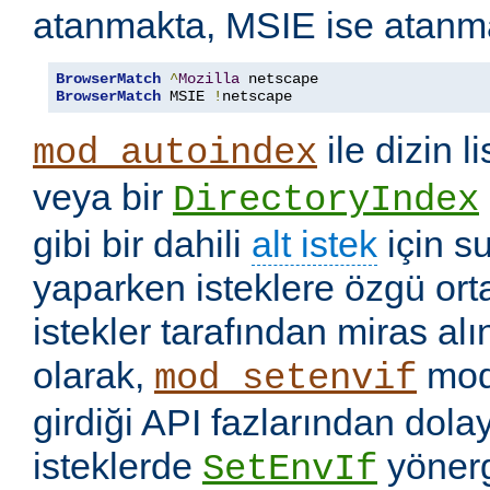
atanmakta, MSIE ise atanm
BrowserMatch
^
Mozilla
BrowserMatch
 MSIE 
!
netscape
ile dizin l
mod_autoindex
veya bir
DirectoryIndex
gibi bir dahili
alt istek
için s
yaparken isteklere özgü ort
istekler tarafından miras a
olarak,
mod
mod_setenvif
girdiği API fazlarından dolay
isteklerde
yönerge
SetEnvIf