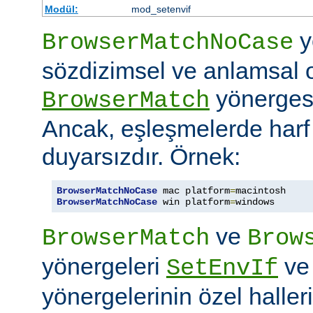
Modül:
mod_setenvif
y
BrowserMatchNoCase
sözdizimsel ve anlamsal 
yönergesi
BrowserMatch
Ancak, eşleşmelerde har
duyarsızdır. Örnek:
BrowserMatchNoCase
 mac platform
=
BrowserMatchNoCase
 win platform
=
windows
ve
BrowserMatch
Brow
yönergeleri
v
SetEnvIf
yönergelerinin özel haller