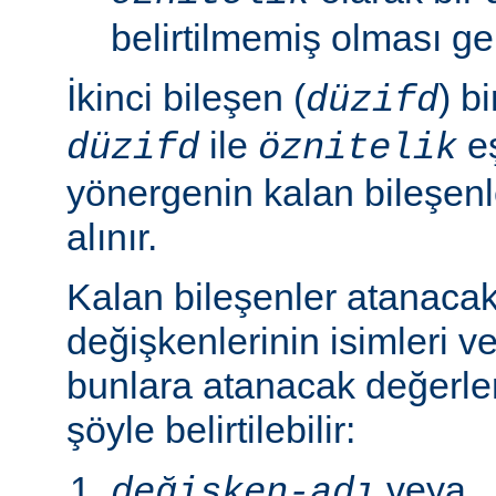
belirtilmemiş olması ger
İkinci bileşen (
) b
düzifd
ile
eş
düzifd
öznitelik
yönergenin kalan bileşen
alınır.
Kalan bileşenler atanaca
değişkenlerinin isimleri ve
bunlara atanacak değerle
şöyle belirtilebilir:
veya
değişken-adı