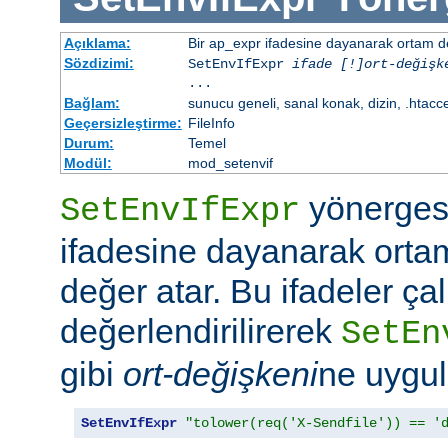
Açıklama:
Bir ap_expr ifadesine dayanarak ortam d
Sözdizimi:
SetEnvIfExpr
ifade [!]ort-değişk
...
Bağlam:
sunucu geneli, sanal konak, dizin, .htacc
Geçersizleştirme:
FileInfo
Durum:
Temel
Modül:
mod_setenvif
yönergesi
SetEnvIfExpr
ifadesine dayanarak orta
değer atar. Bu ifadeler ç
değerlendirilirerek
SetEn
gibi
ort-değişkeni
ne uygul
SetEnvIfExpr
"tolower(req('X-Sendfile')) == '