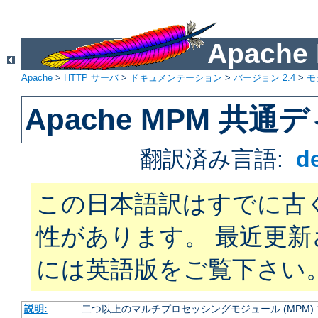
Apach
Apache
>
HTTP サーバ
>
ドキュメンテーション
>
バージョン 2.4
>
モ
Apache MPM 共
翻訳済み言語:
d
この日本語訳はすでに古
性があります。 最近更
には英語版をご覧下さい
説明:
二つ以上のマルチプロセッシングモジュール (MPM