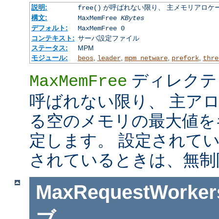
説明:
が呼ばれない限り、 主メモリアロケ
free()
構文:
MaxMemFree
KBytes
デフォルト:
MaxMemFree 0
コンテキスト:
サーバ設定ファイル
ステータス:
MPM
モジュール:
,
,
,
,
beos
leader
mpm_netware
prefork
thre
ディレクテ
MaxMemFree
呼ばれない限り、 主ア
る空のメモリの最大値を
定します。 設定されて
されているときは、無制
MaxRequestWorker
ブ