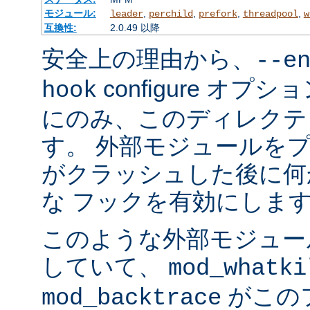
モジュール:
,
,
,
,
leader
perchild
prefork
threadpool
w
互換性:
2.0.49 以降
安全上の理由から、
--e
configure オ
hook
にのみ、このディレクテ
す。 外部モジュールを
がクラッシュした後に何
な フックを有効にしま
このような外部モジュー
していて、
mod_whatki
がこの
mod_backtrace