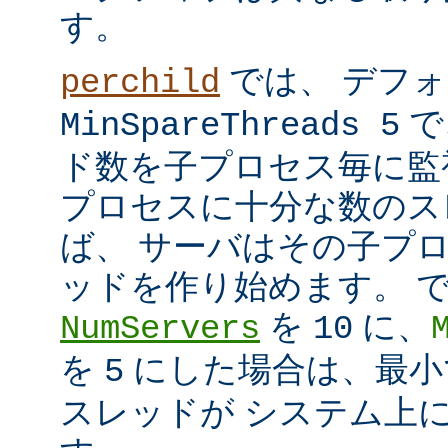
す。
では、 デフ
perchild
で
MinSpareThreads 5
ド数を子プロセス毎に監
プロセスに十分な数のス
ば、 サーバはその子プ
ッドを作り始めます。 
を
に、
NumServers
10
を
にした場合は、最小で
5
スレッドが システム上