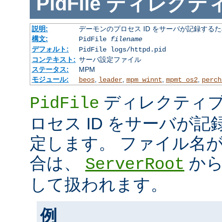
PidFile
ディレクテ
説明:
デーモンのプロセス ID をサーバが記録する
構文:
PidFile
filename
デフォルト:
PidFile logs/httpd.pid
コンテキスト:
サーバ設定ファイル
ステータス:
MPM
モジュール:
,
,
,
,
beos
leader
mpm_winnt
mpmt_os2
perch
ディレクティブ
PidFile
ロセス ID をサーバが
定します。 ファイル名
合は、
から
ServerRoot
して扱われます。
例