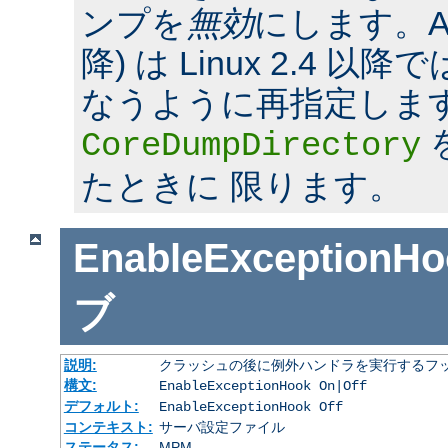
ンプを
無効
にします。Apac
降) は Linux 2.4 
なうように再指定しま
CoreDumpDirectory
たときに 限ります。
EnableExceptionHo
ブ
説明:
クラッシュの後に例外ハンドラを実行するフ
構文:
EnableExceptionHook On|Off
デフォルト:
EnableExceptionHook Off
コンテキスト:
サーバ設定ファイル
ステータス:
MPM