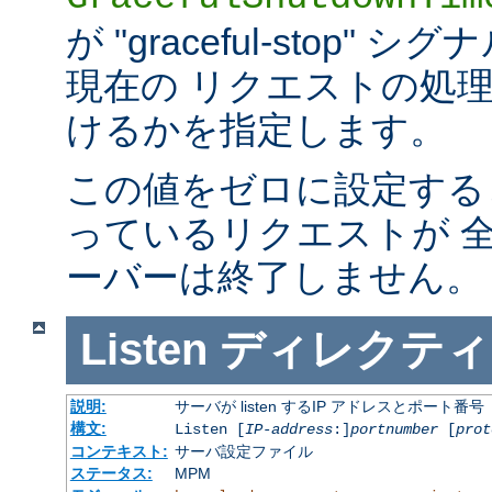
が "graceful-stop
現在の リクエストの処
けるかを指定します。
この値をゼロに設定する
っているリクエストが 
ーバーは終了しません。
Listen
ディレクティ
説明:
サーバが listen するIP アドレスとポート番号
構文:
Listen [
IP-address
:]
portnumber
[
prot
コンテキスト:
サーバ設定ファイル
ステータス:
MPM