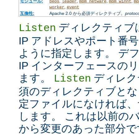
モジュール:
,
,
,
,
beos
leader
mpm_netware
mpm_winnt
mp
,
worker
event
互換性:
Apache 2.0 から必須ディレクティブ。
protoco
ディレクティブは 
Listen
IP アドレスやポート番号だけ
ように指定します。 デ
IP インターフェースの
ます。
ディレク
Listen
須のディレクティブとな
定ファイルになければ、
します。 これは以前のバー
から変更のあった部分で