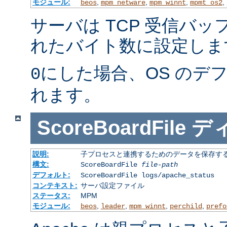
モジュール:
,
,
,
,
beos
mpm_netware
mpm_winnt
mpmt_os2
サーバは TCP 受信バ
れたバイト数に設定しま
にした場合、OS のデ
0
れます。
ScoreBoardFile
デ
説明:
子プロセスと連携するためのデータを保存する
構文:
ScoreBoardFile
file-path
デフォルト:
ScoreBoardFile logs/apache_status
コンテキスト:
サーバ設定ファイル
ステータス:
MPM
モジュール:
,
,
,
,
beos
leader
mpm_winnt
perchild
prefo