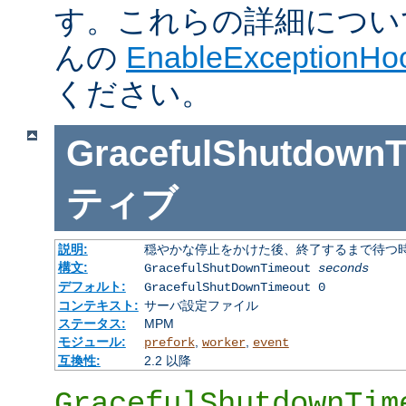
す。これらの詳細については J
んの
EnableExceptionHoo
ください。
GracefulShutdownT
ティブ
説明:
穏やかな停止をかけた後、終了するまで待つ
構文:
GracefulShutDownTimeout
seconds
デフォルト:
GracefulShutDownTimeout 0
コンテキスト:
サーバ設定ファイル
ステータス:
MPM
モジュール:
,
,
prefork
worker
event
互換性:
2.2 以降
GracefulShutdownTim