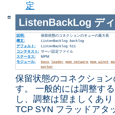
定
ListenBackLog
デ
説明:
保留状態のコネクションのキューの最大長
構文:
ListenBacklog
backlog
デフォルト:
ListenBacklog 511
コンテキスト:
サーバ設定ファイル
ステータス:
MPM
モジュール:
,
,
,
,
beos
leader
mpm_netware
mpm_winnt
mp
worker
保留状態のコネクション
す。 一般的には調整す
し、調整は望ましくあり
TCP SYN フラッドア