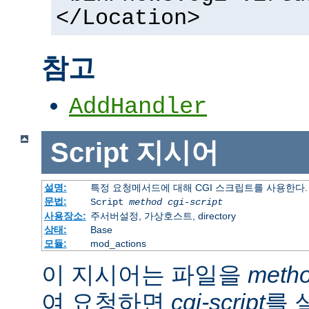
</Location>
참고
AddHandler
Script
지시어
설명:
특정 요청메서드에 대해 CGI 스크립트를 사용한다.
문법:
Script
method
cgi-script
사용장소:
주서버설정, 가상호스트, directory
상태:
Base
모듈:
mod_actions
이 지시어는 파일을
meth
여 요청하면
cgi-script
를 