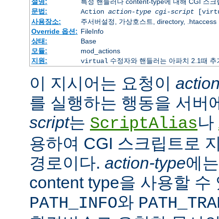
설명:
특정 핸들러나 content-type에 대해 CGI 
문법:
Action
action-type
cgi-script
[virt
사용장소:
주서버설정, 가상호스트, directory, .htaccess
Override 옵션:
FileInfo
상태:
Base
모듈:
mod_actions
지원:
수정자와 핸들러는 아파치 2.1때 
virtual
이 지시어는 요청이
actio
를 실행하는 행동을 서버
script
는
나
ScriptAlias
용하여 CGI 스크립트로 
경로이다.
action-type
에
content type을 사용할 
와
PATH_INFO
PATH_TRA