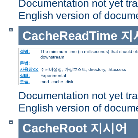
Documentation not yet tr
English version of docum
CacheReadTime
지
설명:
The minimum time (in milliseconds) that should el
downstream
문법:
사용장소:
주서버설정, 가상호스트, directory, .htaccess
상태:
Experimental
모듈:
mod_cache_disk
Documentation not yet tr
English version of docum
CacheRoot
지시어