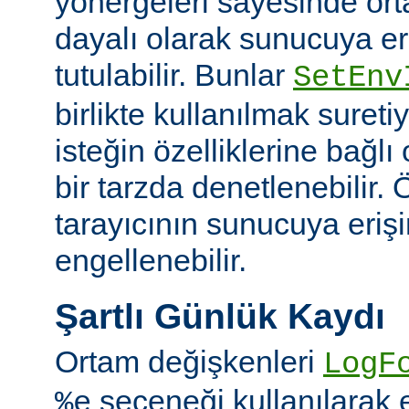
yönergeleri sayesinde or
dayalı olarak sunucuya er
tutulabilir. Bunlar
SetEnv
birlikte kullanılmak suret
isteğin özelliklerine bağl
bir tarzda denetlenebilir. Ö
tarayıcının sunucuya eriş
engellenebilir.
Şartlı Günlük Kaydı
Ortam değişkenleri
LogF
seçeneği kullanılarak 
%e