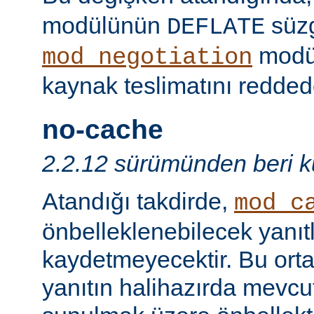
modülünün
süzg
DEFLATE
modü
mod_negotiation
kaynak teslimatını redded
no-cache
2.2.12 sürümünden beri ku
Atandığı takdirde,
mod_c
önbelleklenebilecek yanıtl
kaydetmeyecektir. Bu orta
yanıtın halihazırda mevcut