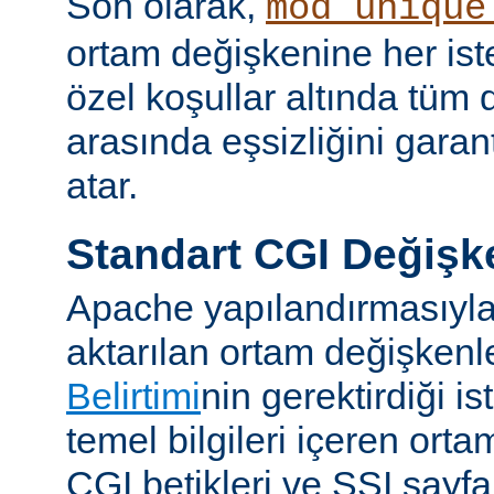
Son olarak,
mod_unique
ortam değişkenine her iste
özel koşullar altında tüm d
arasında eşsizliğini garan
atar.
Standart CGI Değişke
Apache yapılandırmasıyl
aktarılan ortam değişken
Belirtimi
nin gerektirdiği i
temel bilgileri içeren ort
CGI betikleri ve SSI sayf