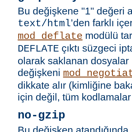
Bu değişkene "1" değeri 
’den farklı içer
text/html
modülü tar
mod_deflate
çıktı süzgeci ipta
DEFLATE
olarak saklanan dosyalar 
değişkeni
mod_negotia
dikkate alır (kimliğine ba
için değil, tüm kodlamalar
no-gzip
Bu değişken atandığında