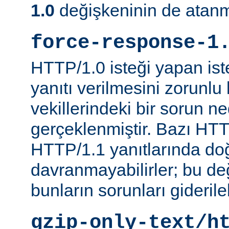
1.0
değişkeninin de atanm
force-response-1
HTTP/1.0 isteği yapan is
yanıtı verilmesini zorunlu 
vekillerindeki bir sorun n
gerçeklenmiştir. Bazı HTT
HTTP/1.1 yanıtlarında do
davranmayabilirler; bu d
bunların sorunları giderileb
gzip-only-text/h