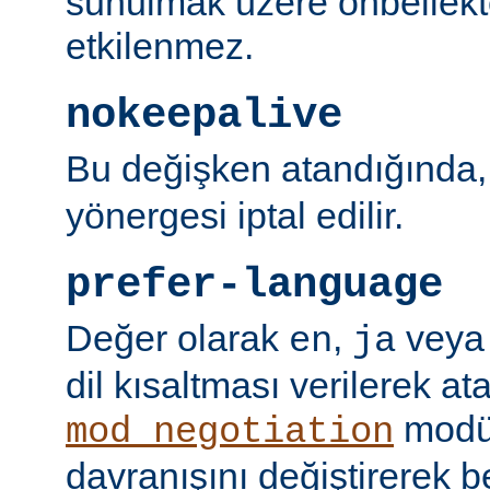
sunulmak üzere önbellekt
etkilenmez.
nokeepalive
Bu değişken atandığında
yönergesi iptal edilir.
prefer-language
Değer olarak
,
vey
en
ja
dil kısaltması verilerek a
modü
mod_negotiation
davranışını değiştirerek bel