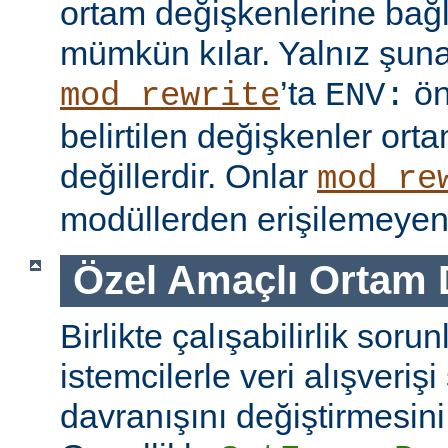
ortam değişkenlerine bağl
mümkün kılar. Yalnız şuna
’ta
ön
mod_rewrite
ENV:
belirtilen değişkenler ort
değillerdir. Onlar
mod_re
modüllerden erişilemeyen 
Özel Amaçlı Ortam 
Birlikte çalışabilirlik soru
istemcilerle veri alışverişi
davranışını değiştirmesini 