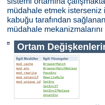
sistemi ortamına çalışmakt
müdahale etmek isterseniz i
kabuğu tarafından sağlanan
müdahale mekanizmalarını k
Ortam Değişkenleri
İlgili Modüller
İlgili Yönergeler
mod_cache
BrowserMatch
mod_env
BrowserMatchNoCase
mod_rewrite
PassEnv
mod_setenvif
RewriteRule
mod_unique_id
SetEnv
SetEnvIf
SetEnvIfNoCase
UnsetEnv