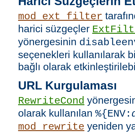
Harici Süzgeçlerin Et
tarafın
mod_ext_filter
harici süzgeçler
ExtFilt
yönergesinin
disableen
seçenekleri kullanılarak 
bağlı olarak etkinleştirilebil
URL Kurgulaması
yönergesi
RewriteCond
olarak kullanılan
%{ENV:
yeniden y
mod_rewrite