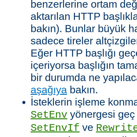
benzerlerine ortam değ
aktarılan HTTP başlıkla
bakın). Bunlar büyük h
sadece tireler altçizgil
Eğer HTTP başlığı geçe
içeriyorsa başlığın tam
bir durumda ne yapılac
aşağıya
bakın.
İsteklerin işleme konma
yönergesi geç ça
SetEnv
ve
SetEnvIf
Rewrit