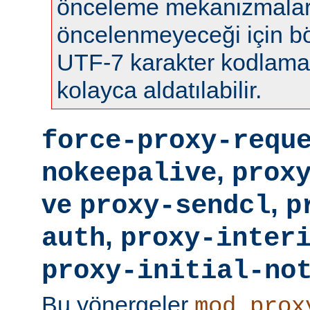
önceleme mekanizmalar
öncelenmeyeceği için böy
UTF-7 karakter kodlamas
kolayca aldatılabilir.
force-proxy-requ
,
nokeepalive
prox
ve
,
proxy-sendcl
p
,
auth
proxy-inter
proxy-initial-no
Bu yönergeler
mod_prox