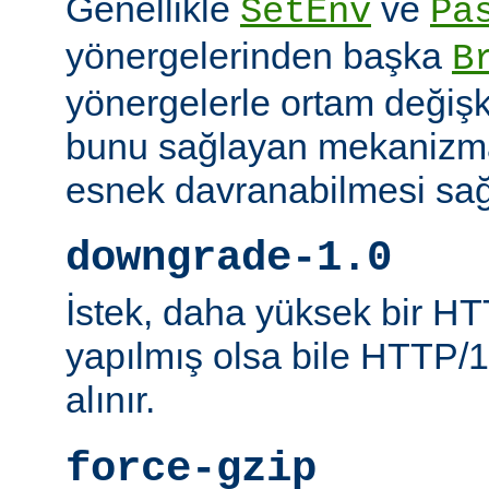
Genellikle
ve
SetEnv
Pa
yönergelerinden başka
B
yönergelerle ortam değişk
bunu sağlayan mekanizmal
esnek davranabilmesi sağl
downgrade-1.0
İstek, daha yüksek bir HT
yapılmış olsa bile HTTP/1.
alınır.
force-gzip