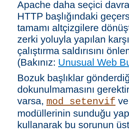
Apache daha seçici davr
HTTP başlığındaki geçersi
tamamı altçizgilere dönüşt
zerki yoluyla yapılan karşı-
çalıştırma saldırısını önle
(Bakınız:
Unusual Web B
Bozuk başlıklar gönderdiğ
dokunulmamasını gerektire
varsa,
v
mod_setenvif
modüllerinin sunduğu yapı
kullanarak bu sorunun üs