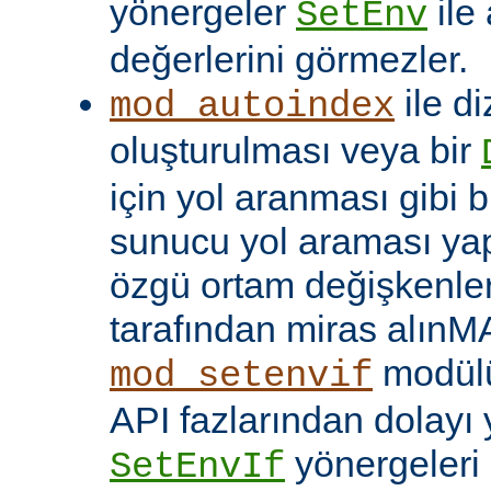
yönergeler
ile
SetEnv
değerlerini görmezler.
ile di
mod_autoindex
oluşturulması veya bir
için yol aranması gibi b
sunucu yol araması yap
özgü ortam değişkenleri
tarafından miras alınM
modülü
mod_setenvif
API fazlarından dolayı y
yönergeleri 
SetEnvIf