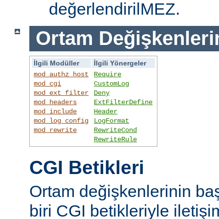
değerlendirilMEZ.
Ortam Değişkenleri
İlgili Modüller
İlgili Yönergeler
mod_authz_host
Require
mod_cgi
CustomLog
mod_ext_filter
Deny
mod_headers
ExtFilterDefine
mod_include
Header
mod_log_config
LogFormat
mod_rewrite
RewriteCond
RewriteRule
CGI Betikleri
Ortam değişkenlerinin ba
biri CGI betikleriyle iletiş