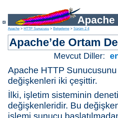
Apache 
Apache
>
HTTP Sunucusu
>
Belgeleme
>
Sürüm 2.4
Apache’de Ortam Değ
Mevcut Diller:
e
Apache HTTP Sunucusunu e
değişkenleri iki çeşittir.
İlki, işletim sisteminin dene
değişkenleridir. Bu değişke
işlemi sunucu başlatılmadan