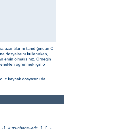
a uzantılarını tanıdığından C
ne dosyalarını kullanırken,
n emin olmalısınız. Örneğin
çenekleri öğrenmek için o
kaynak dosyasını da
o.c
 -
l
kütüphane-adı
] [ -