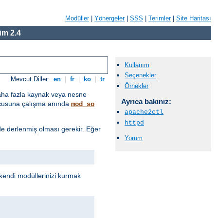
Modüller
|
Yönergeler
|
SSS
|
Terimler
|
Site Haritası
m 2.4
Kullanım
Seçenekler
Mevcut Diller:
en
|
fr
|
ko
|
tr
Örnekler
daha fazla kaynak veya nesne
Ayrıca bakınız:
ucusuna çalışma anında
mod_so
apache2ctl
httpd
e derlenmiş olması gerekir. Eğer
Yorum
endi modüllerinizi kurmak