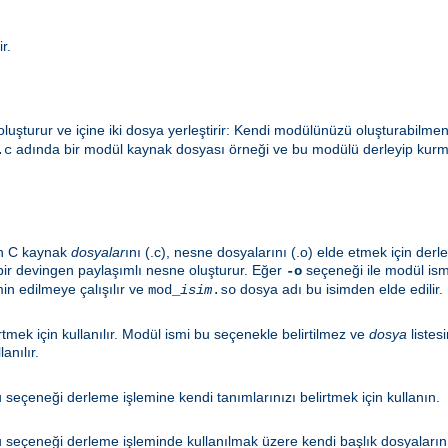
r.
oluşturur ve içine iki dosya yerleştirir: Kendi modülünüzü oluşturabilmen
adında bir modül kaynak dosyası örneği ve bu modülü derleyip kurmay
.c
len C kaynak
dosyalar
ını (.c), nesne dosyalarını (.o) elde etmek için der
ir devingen paylaşımlı nesne oluşturur. Eğer
seçeneği ile modül ism
-o
in edilmeye çalışılır ve
dosya adı bu isimden elde edilir.
mod_
isim
.so
tmek için kullanılır. Modül ismi bu seçenekle belirtilmez ve
dosya
listes
lanılır.
seçeneği derleme işlemine kendi tanımlarınızı belirtmek için kullanın.
seçeneği derleme işleminde kullanılmak üzere kendi başlık dosyalarınız