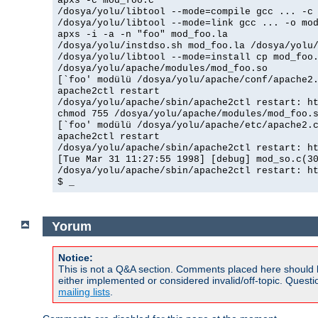
apxs -c mod_foo.c
/dosya/yolu/libtool --mode=compile gcc ... -c
/dosya/yolu/libtool --mode=link gcc ... -o mo
apxs -i -a -n "foo" mod_foo.la
/dosya/yolu/instdso.sh mod_foo.la /dosya/yolu
/dosya/yolu/libtool --mode=install cp mod_foo
/dosya/yolu/apache/modules/mod_foo.so
[`foo' modülü /dosya/yolu/apache/conf/apache2
apache2ctl restart
/dosya/yolu/apache/sbin/apache2ctl restart: h
chmod 755 /dosya/yolu/apache/modules/mod_foo.
[`foo' modülü /dosya/yolu/apache/etc/apache2.
apache2ctl restart
/dosya/yolu/apache/sbin/apache2ctl restart: h
[Tue Mar 31 11:27:55 1998] [debug] mod_so.c(3
/dosya/yolu/apache/sbin/apache2ctl restart: h
$ _
Yorum
Notice:
This is not a Q&A section. Comments placed here should 
either implemented or considered invalid/off-topic. Ques
mailing lists
.