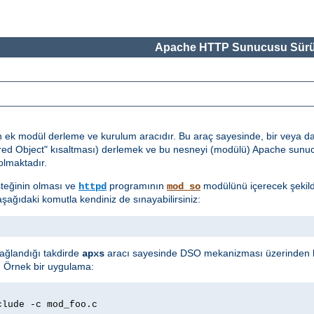
Apache HTTP Sunucusu Sürü
n ek modül derleme ve kurulum aracıdır. Bu araç sayesinde, bir veya 
red Object" kısaltması) derlemek ve bu nesneyi (modülü) Apache sun
lmaktadır.
teğinin olması ve
programının
modülünü içerecek şekild
httpd
mod_so
şağıdaki komutla kendiniz de sınayabilirsiniz:
sağlandığı takdirde
aracı sayesinde DSO mekanizması üzerinden k
apxs
z. Örnek bir uygulama:
clude -c mod_foo.c