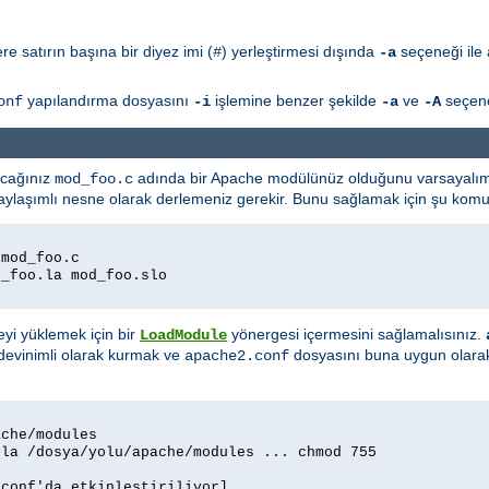
e satırın başına bir diyez imi (
) yerleştirmesi dışında
seçeneği ile 
#
-a
yapılandırma dosyasını
işlemine benzer şekilde
ve
seçenek
onf
-i
-a
-A
acağınız
adında bir Apache modülünüz olduğunu varsayalım.
mod_foo.c
aşımlı nesne olarak derlemeniz gerekir. Bunu sağlamak için şu komutl
 mod_foo.c
d_foo.la mod_foo.slo
yi yüklemek için bir
yönergesi içermesini sağlamalısınız.
LoadModule
devinimli olarak kurmak ve
dosyasını buna uygun olarak 
apache2.conf
ache/modules
.la /dosya/yolu/apache/modules ... chmod 755
.conf'da etkinleştiriliyor]