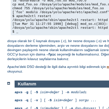
ld -Bshareable -o mod_foo.so mod_foo.o
cp mod_foo.so /dosya/yolu/apache/modules/mod_foo.
chmod 755 /dosya/yolu/apache/modules/mod_foo.so
[`foo' modülü /dosya/yolu/apache/etc/apache2.conf
$ apache2ctl restart
/dosya/yolu/apache/sbin/apache2ctl restart: httpd
[Tue Mar 31 11:27:55 1998] [debug] mod_so.c(303):
/dosya/yolu/apache/sbin/apache2ctl restart: httpd
$ _
dosya
olarak bir C kaynak dosyası (.c), bir nesne dosyası (.o) ve hat
dosyalarını derleme işleminden, arşiv ve nesne dosyalarını ise do
devingen paylaşımlı nesne olarak kullanılmalarını sağlamak üzer
GCC'yi bunun için daima
seçeneği ile kullanmalısınız. Diğer 
-fpic
derleyicilerin kılavuz sayfalarına bakınız.
Apache'deki DSO desteği ile ilgili daha ayrıntılı bilgi edinmek için
m
okuyunuz.
Kullanım
apxs
-
g
[ -
S
isim=değer
] -
n
modüladı
apxs
-
q
[ -
v
] [ -
S
isim=değer
]
sorgu
...
apxs
-
c
[ -
S
isim=değer
] [ -
o
dso-dosyası
] [ -