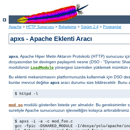
Apache
>
HTTP Sunucusu
>
Belgeleme
>
Sürüm 2.4
>
Programlar
apxs - Apache Eklenti Aracı
, Apache Hiper Metin Aktarım Protokolü (HTTP) sunucusu içi
apxs
dosya
sından bir devingen paylaşımlı nesne (DSO - "Dynamic Sha
modülünün
yönergesi üzerinden yüklemek mümkün o
LoadModule
Bu eklenti mekanizmasını platformunuzda kullanmak için DSO des
bunlar mevcut değilse
aracı durumu size bildirecektir. Bunu a
apxs
$ httpd -l
modülü gösterilen listede yer almalıdır. Bu gereksinimler 
mod_so
suretiyle Apache sunucunuzun işlevselliğini kolayca arttırabilirsini
$ apxs -i -a -c mod_foo.c
gcc -fpic -DSHARED_MODULE -I/dosya/yolu/apache/in