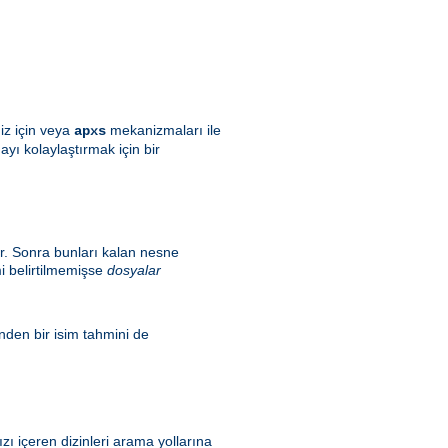
iz için veya
mekanizmaları ile
apxs
ı kolaylaştırmak için bir
ler. Sonra bunları kalan nesne
i belirtilmemişse
dosyalar
inden bir isim tahmini de
ı içeren dizinleri arama yollarına