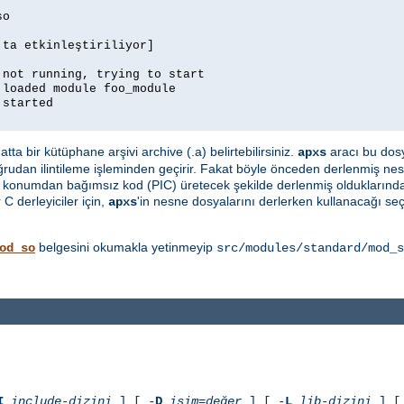
so
'ta etkinleştiriliyor]
 not running, trying to start
 loaded module foo_module
 started
ta bir kütüphane arşivi archive (.a) belirtebilirsiniz.
aracı bu dosy
apxs
ğrudan ilintileme işleminden geçirir. Fakat böyle önceden derlenmiş nes
e konumdan bağımsız kod (PIC) üretecek şekilde derlenmiş olduklarında
C derleyiciler için,
'in nesne dosyalarını derlerken kullanacağı se
apxs
belgesini okumakla yetinmeyip
od_so
src/modules/standard/mod_s
I
include-dizini
] [ -
D
isim=değer
] [ -
L
lib-dizini
] [