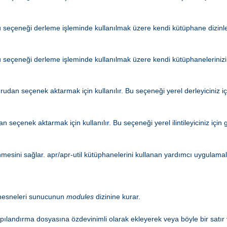
 seçeneği derleme işleminde kullanılmak üzere kendi kütüphane dizinler
 seçeneği derleme işleminde kullanılmak üzere kendi kütüphanelerinizi
dan seçenek aktarmak için kullanılır. Bu seçeneği yerel derleyiciniz i
seçenek aktarmak için kullanılır. Bu seçeneği yerel ilintileyiciniz için
enmesini sağlar. apr/apr-util kütüphanelerini kullanan yardımcı uygulamala
ı nesneleri sunucunun
modules
dizinine kurar.
pılandırma dosyasına özdevinimli olarak ekleyerek veya böyle bir satır