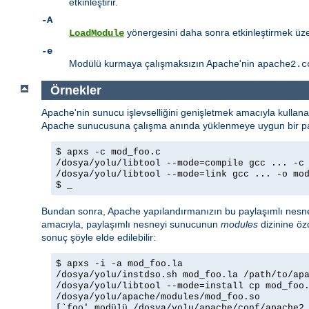
etkinleştirir.
-A
yönergesini daha sonra etkinleştirmek üzer
LoadModule
-e
Modülü kurmaya çalışmaksızın Apache'nin
apache2.c
Örnekler
Apache'nin sunucu işlevselliğini genişletmek amacıyla kullan
Apache sunucusuna çalışma anında yüklenmeye uygun bir payl
$ apxs -c mod_foo.c
/dosya/yolu/libtool --mode=compile gcc ... -c
/dosya/yolu/libtool --mode=link gcc ... -o mo
$ _
Bundan sonra, Apache yapılandırmanızın bu paylaşımlı nesne
amacıyla, paylaşımlı nesneyi sunucunun
modules
dizinine öz
sonuç şöyle elde edilebilir:
$ apxs -i -a mod_foo.la
/dosya/yolu/instdso.sh mod_foo.la /path/to/ap
/dosya/yolu/libtool --mode=install cp mod_foo
/dosya/yolu/apache/modules/mod_foo.so
[`foo' modülü /dosya/yolu/apache/conf/apache2