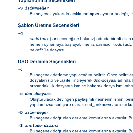
Yapılandırma Seçenekleri
-S
isim=değer
Bu seçenek yukarıda açıklanan
ayarlarını değiştiri
apxs
Şablon Üretme Seçenekleri
-g
(
seçeneğine bakınız) adında bir alt dizin 
modüladı
-n
hemen oynamaya başlayabilmeniz için
mod_
modüladı
dosyası.
Makefile
DSO Derleme Seçenekleri
-c
Bu seçenek derleme yapılacağını belirtir. Önce belirti
dosyaları (.o ve .a) ile ilintileyerek
dso-dosyası
adında b
arasındaki ilk dosyanın ismine bakarak dosya ismi tahm
-o
dso-dosyası
Oluşturulacak devingen paylaşımlı nesnenin ismini belir
yapılamazsa son çare olarak
ismi kul
mod_unknown.so
-D
isim=değer
Bu seçenek doğrudan derleme komutlarına aktarılır. Bu 
-I
include-dizini
Bu seçenek doğrudan derleme komutlarına aktarılır. Bu 