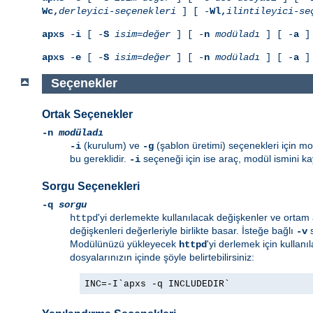
Wc,
derleyici-seçenekleri
] [ -
Wl,
ilintileyici-se
apxs
-
i
[ -
S
isim=değer
] [ -
n
modüladı
] [ -
a
] 
apxs
-
e
[ -
S
isim=değer
] [ -
n
modüladı
] [ -
a
] 
Seçenekler
Ortak Seçenekler
-n
modüladı
(kurulum) ve
(şablon üretimi) seçenekleri için mod
-i
-g
bu gereklidir.
seçeneği için ise araç, modül ismini k
-i
Sorgu Seçenekleri
-q
sorgu
'yi derlemekte kullanılacak değişkenler ve ortam 
httpd
değişkenleri değerleriyle birlikte basar. İsteğe bağlı
s
-v
Modülünüzü yükleyecek
'yi derlemek için kullanı
httpd
dosyalarınızın içinde şöyle belirtebilirsiniz:
INC=-I`apxs -q INCLUDEDIR`