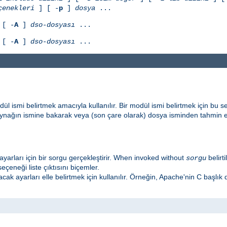
çenekleri
] [ -
p
]
dosya
...
[ -
A
]
dso-dosyası
...
[ -
A
]
dso-dosyası
...
ül ismi belirtmek amacıyla kullanılır. Bir modül ismi belirtmek için bu 
aynağın ismine bakarak veya (son çare olarak) dosya isminden tahmin 
ayarları için bir sorgu gerçekleştirir. When invoked without
belirt
sorgu
eçeneği liste çıktısını biçemler.
lacak ayarları elle belirtmek için kullanılır. Örneğin, Apache'nin C başlık