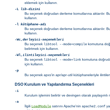
eklemek için kullanın.
-L
lib-dizini
Bu seçenek doğrudan derleme komutlarına aktarılır. Bu
kullanın.
-l
kütüphane-adı
Bu seçenek doğrudan derleme komutlarına aktarılır. Bu
kullanın.
-Wc
,
derleyici-seçenekleri
Bu seçenek
komutuna doğru
libtool --mode=compile
belirtmek için kullanın.
-Wl
,
ilintileyici-seçenekleri
Bu seçenek
komutuna doğrudan 
libtool --mode=link
için kullanın.
-p
Bu seçenek apxs'in apr/apr-util kütüphaneleriyle ilintil
DSO Kurulum ve Yapılandırma Seçenekleri
-i
Kurulum işlemini belirtir ve devingen olarak paylaşıml
-a
İlgili
satırını Apache'nin
ya
LoadModule
apache2.conf