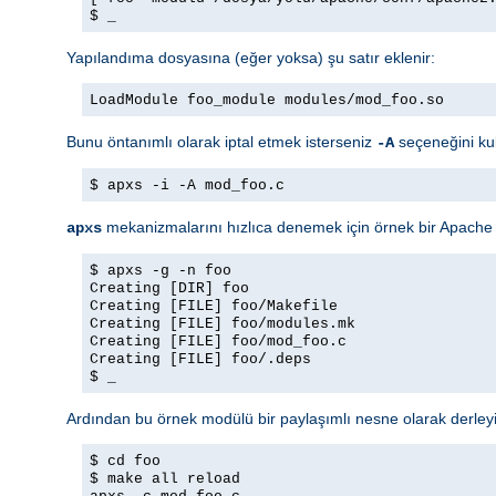
$ _
Yapılandıma dosyasına (eğer yoksa) şu satır eklenir:
LoadModule foo_module modules/mod_foo.so
Bunu öntanımlı olarak iptal etmek isterseniz
seçeneğini ku
-A
$ apxs -i -A mod_foo.c
mekanizmalarını hızlıca denemek için örnek bir Apache m
apxs
$ apxs -g -n foo
Creating [DIR] foo
Creating [FILE] foo/Makefile
Creating [FILE] foo/modules.mk
Creating [FILE] foo/mod_foo.c
Creating [FILE] foo/.deps
$ _
Ardından bu örnek modülü bir paylaşımlı nesne olarak derley
$ cd foo
$ make all reload