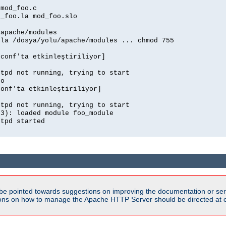
 mod_foo.c
d_foo.la mod_foo.slo
/apache/modules
.la /dosya/yolu/apache/modules ... chmod 755
.conf'ta etkinleştiriliyor]
ttpd not running, trying to start
so
conf'ta etkinleştiriliyor]
ttpd not running, trying to start
03): loaded module foo_module
ttpd started
be pointed towards suggestions on improving the documentation or ser
tions on how to manage the Apache HTTP Server should be directed at e