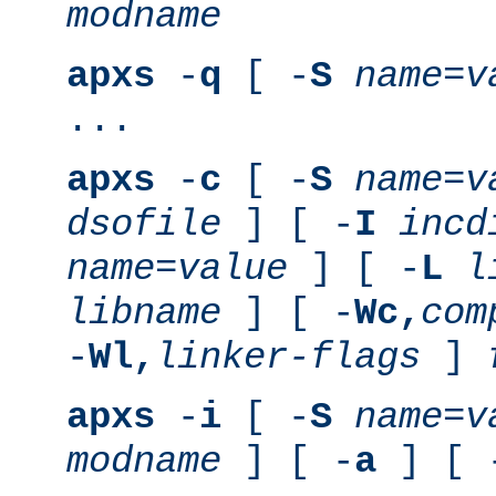
modname
apxs
-
q
[ -
S
name
=
v
...
apxs
-
c
[ -
S
name
=
v
dsofile
] [ -
I
incd
name
=
value
] [ -
L
l
libname
] [ -
Wc,
com
-
Wl,
linker-flags
]
apxs
-
i
[ -
S
name
=
v
modname
] [ -
a
] [ 