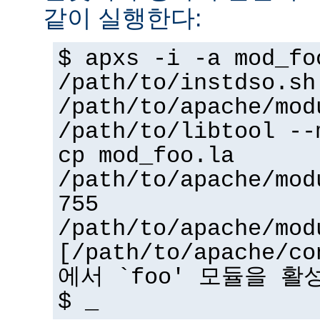
같이 실행한다:
$ apxs -i -a mod_fo
/path/to/instdso.sh
/path/to/apache/mod
/path/to/libtool --
cp mod_foo.la
/path/to/apache/mod
755
/path/to/apache/mod
[/path/to/apache/co
에서 `foo' 모듈을 활
$ _