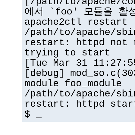
[/path/to/apache/co
에서 `foo' 모듈을 활
apache2ctl restart
/path/to/apache/sbi
restart: httpd not 
trying to start
[Tue Mar 31 11:27:5
[debug] mod_so.c(30
module foo_module
/path/to/apache/sbi
restart: httpd star
$ _