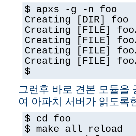
$ apxs -g -n foo
Creating [DIR] foo
Creating [FILE] foo
Creating [FILE] foo
Creating [FILE] foo
Creating [FILE] foo
$ _
그런후 바로 견본 모듈을
여 아파치 서버가 읽도록
$ cd foo
$ make all reload