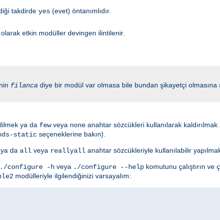
diği takdirde
(evet) öntanımlıdır.
yes
larak etkin modüller devingen ilintilenir.
inin
diye bir modül var olmasa bile bundan şikayetçi olmasın
filanca
edilmek ya da
veya
anahtar sözcükleri kullanılarak kaldırılmak z
few
none
seçeneklerine bakın).
ods-static
k ya da
veya
anahtar sözcükleriyle kullanılabilir yapılma
all
reallyall
veya
komutunu çalıştırın ve ç
./configure -h
./configure --help
modülleriyle ilgilendiğinizi varsayalım:
ple2