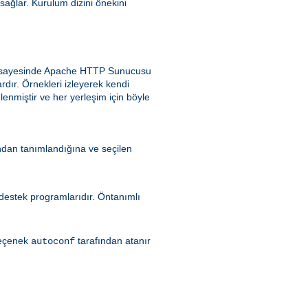
 sağlar. Kurulum dizini önekini
ek sayesinde Apache HTTP Sunucusu
dır. Örnekleri izleyerek kendi
enmiştir ve her yerleşim için böyle
ndan tanımlandığına ve seçilen
ı destek programlarıdır. Öntanımlı
seçenek
tarafından atanır
autoconf