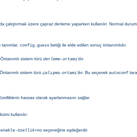
 çalıştırmak üzere çapraz derleme yaparken kullanılır. Normal durum
ü tanımlar.
betiği ile elde edilen sonuç öntanımlıdır.
config.guess
 Öntanımlı sistem türü
’dır.
derleme-ortamı
. Öntanımlı sistem türü
’dır. Bu seçenek
tara
çalışma-ortamı
autoconf
elliklerin hassas olarak ayarlanmasını sağlar.
zimi kullanılır:
seçeneğine eşdeğerdir.
-enable-
özellik
=no