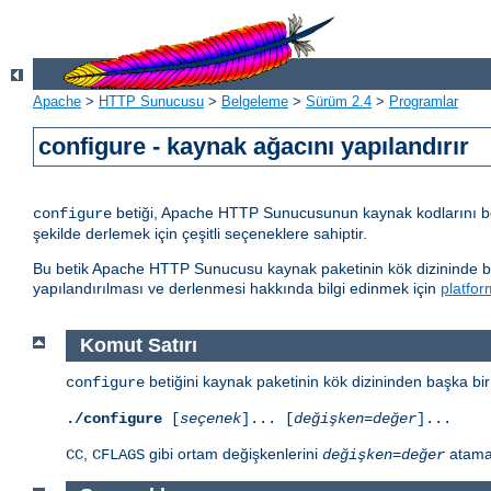
Apache
>
HTTP Sunucusu
>
Belgeleme
>
Sürüm 2.4
>
Programlar
configure - kaynak ağacını yapılandırır
betiği, Apache HTTP Sunucusunun kaynak kodlarını belli
configure
şekilde derlemek için çeşitli seçeneklere sahiptir.
Bu betik Apache HTTP Sunucusu kaynak paketinin kök dizininde bul
yapılandırılması ve derlenmesi hakkında bilgi edinmek için
platfor
Komut Satırı
betiğini kaynak paketinin kök dizininden başka bir
configure
./configure
[
seçenek
]... [
değişken=değer
]...
,
gibi ortam değişkenlerini
atamal
CC
CFLAGS
değişken
=
değer