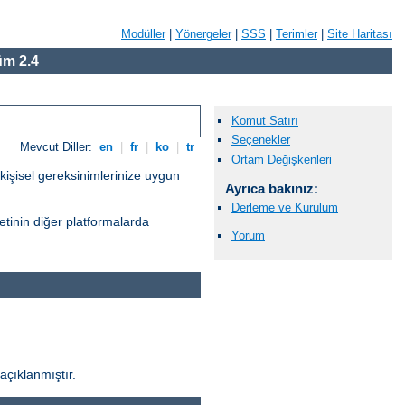
Modüller
|
Yönergeler
|
SSS
|
Terimler
|
Site Haritası
m 2.4
Komut Satırı
Seçenekler
Mevcut Diller:
en
|
fr
|
ko
|
tr
Ortam Değişkenleri
kişisel gereksinimlerinize uygun
Ayrıca bakınız:
Derleme ve Kurulum
tinin diğer platformalarda
Yorum
açıklanmıştır.