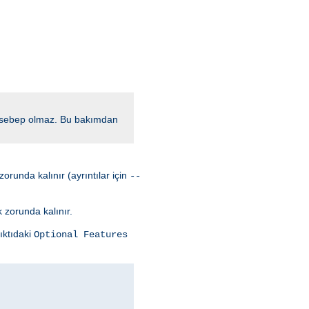
a sebep olmaz. Bu bakımdan
orunda kalınır (ayrıntılar için
--
k zorunda kalınır.
ıktıdaki
Optional Features