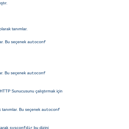
ştır.
olarak tanımlar.
ar. Bu seçenek
autoconf
ar. Bu seçenek
autoconf
HTTP Sunucusunu çalıştırmak için
k tanımlar. Bu seçenek
autoconf
olarak
bu dizini
sysconfdir