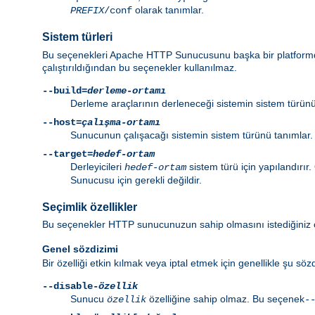
olarak tanımlar.
PREFIX
/conf
Sistem türleri
Bu seçenekleri Apache HTTP Sunucusunu başka bir platformda
çalıştırıldığından bu seçenekler kullanılmaz.
--build=
derleme-ortamı
Derleme araçlarının derleneceği sistemin sistem türün
--host=
çalışma-ortamı
Sunucunun çalışacağı sistemin sistem türünü tanımlar.
--target=
hedef-ortam
Derleyicileri
sistem türü için yapılandırır
hedef-ortam
Sunucusu için gerekli değildir.
Seçimlik özellikler
Bu seçenekler HTTP sunucunuzun sahip olmasını istediğiniz öz
Genel sözdizimi
Bir özelliği etkin kılmak veya iptal etmek için genellikle şu sözdi
--disable-
özellik
Sunucu
özelliğine sahip olmaz. Bu seçenek
özellik
-