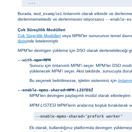
  ...
Burada,
öntanımlı olarak etkindir ve derlenme
mod_example1
derlenmemektedir ve derlenmesini istiyorsanız
--enable-ex
Çok Süreçlilik Modülleri
Çok Süreçlilik Modülleri
veya MPM'ler sunucunun temel davranı
dizini
nde listelenmiştir.
MPM'ler devingen yükleme için DSO olarak derlenebileceği gibi 
--with-mpm=MPM
Sunucu için öntanımlı MPM'i seçer. MPM'ler DSO modül
yüklenecek MPM'i seçer. Aksi takdirde, sunucuyla duruk o
Bu seçenek belirtilmezse, işletim sisteminiz için
öntanı
--enable-mpms-shared=
MPM-LISTESİ
MPM'leri devingen paylaşımlı modül olarak etkinleştirir
MPM-LISTESİ
MPM'lerin aralarına boşluk bırakılarak ve
--enable-mpms-shared='prefork worker'
Ek olarak, kullandığınız platformda devingen yükleme