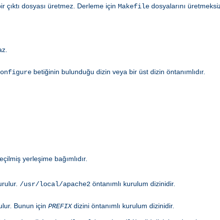
bir çıktı dosyası üretmez. Derleme için
dosyalarını üretmeksi
Makefile
az.
betiğinin bulunduğu dizin veya bir üst dizin öntanımlıdır.
onfigure
eçilmiş yerleşime bağımlıdır.
urulur.
öntanımlı kurulum dizinidir.
/usr/local/apache2
rulur. Bunun için
dizini öntanımlı kurulum dizinidir.
PREFIX