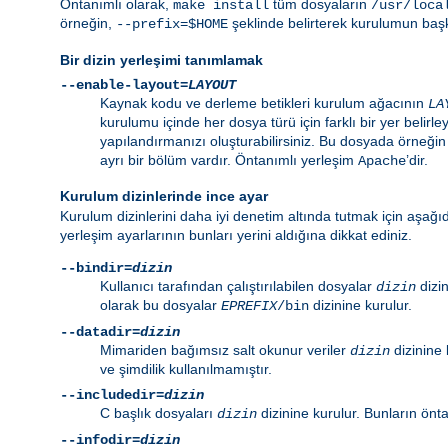
Öntanımlı olarak,
tüm dosyaların
make install
/usr/loca
örneğin,
şeklinde belirterek kurulumun başka
--prefix=$HOME
Bir dizin yerleşimi tanımlamak
--enable-layout=
LAYOUT
Kaynak kodu ve derleme betikleri kurulum ağacının
LA
kurulumu içinde her dosya türü için farklı bir yer belirley
yapılandırmanızı oluşturabilirsiniz. Bu dosyada örneği
ayrı bir bölüm vardır. Öntanımlı yerleşim
’dir.
Apache
Kurulum dizinlerinde ince ayar
Kurulum dizinlerini daha iyi denetim altında tutmak için aşağıd
yerleşim ayarlarının bunları yerini aldığına dikkat ediniz.
--bindir=
dizin
Kullanıcı tarafından çalıştırılabilen dosyalar
dizin
dizin
olarak bu dosyalar
dizinine kurulur.
EPREFIX
/bin
--datadir=
dizin
Mimariden bağımsız salt okunur veriler
dizinine 
dizin
ve şimdilik kullanılmamıştır.
--includedir=
dizin
C başlık dosyaları
dizinine kurulur. Bunların önt
dizin
--infodir=
dizin