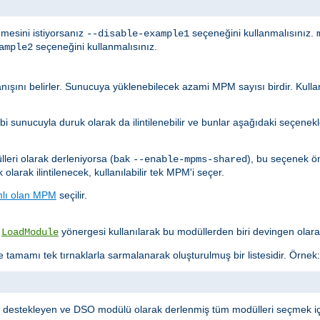
mesini istiyorsanız
seçeneğini kullanmalısınız.
--disable-example1
seçeneğini kullanmalısınız.
ample2
şını belirler. Sunucuya yüklenebilecek azami MPM sayısı birdir. Kulla
sunucuyla duruk olarak da ilintilenebilir ve bunlar aşağıdaki seçenekler
leri olarak derleniyorsa (bak
), bu seçenek ö
--enable-mpms-shared
larak ilintilenecek, kullanılabilir tek MPM'i seçer.
mlı olan MPM
seçilir.
.
yönergesi kullanılarak bu modüllerden biri devingen olara
LoadModule
 tamamı tek tırnaklarla sarmalanarak oluşturulmuş bir listesidir. Örnek:
yi destekleyen ve DSO modülü olarak derlenmiş tüm modülleri seçmek i