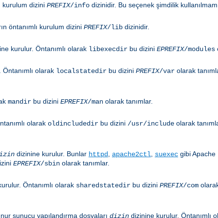
ı kurulum dizini
dizinidir. Bu seçenek şimdilik kullanılmamı
PREFIX
/info
rın öntanımlı kurulum dizini
dizinidir.
PREFIX
/lib
ine kurulur. Öntanımlı olarak
bu dizini
libexecdir
EPREFIX
/modules
r. Öntanımlı olarak
bu dizini
olarak tanıml
localstatedir
PREFIX
/var
rak
bu dizini
olarak tanımlar.
mandir
EPREFIX
/man
Öntanımlı olarak
bu dizini
olarak tanıml
oldincludedir
/usr/include
dizinine kurulur. Bunlar
,
,
gibi Apache 
izin
httpd
apache2ctl
suexec
izini
olarak tanımlar.
EPREFIX
/sbin
kurulur. Öntanımlı olarak
bu dizini
olara
sharedstatedir
PREFIX
/com
kunur sunucu yapılandırma dosyaları
dizinine kurulur. Öntanımlı 
dizin