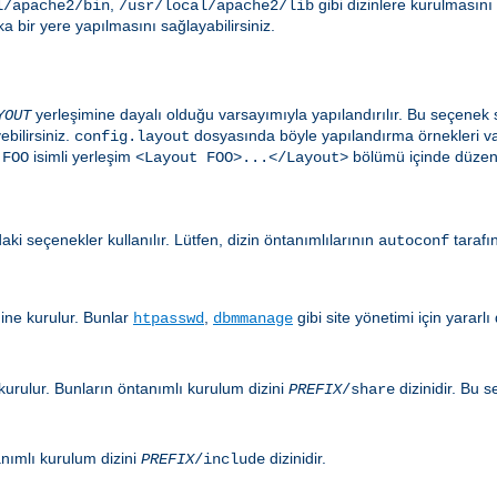
,
gibi dizinlere kurulmasını
l/apache2/bin
/usr/local/apache2/lib
 bir yere yapılmasını sağlayabilirsiniz.
yerleşimine dayalı olduğu varsayımıyla yapılandırılır. Bu seçen
YOUT
ebilirsiniz.
dosyasında böyle yapılandırma örnekleri var
config.layout
n
isimli yerleşim
bölümü içinde düzenl
FOO
<Layout FOO>...</Layout>
aki seçenekler kullanılır. Lütfen, dizin öntanımlılarının
tarafı
autoconf
ine kurulur. Bunlar
,
gibi site yönetimi için yararl
htpasswd
dbmmanage
kurulur. Bunların öntanımlı kurulum dizini
dizinidir. Bu 
PREFIX
/share
anımlı kurulum dizini
dizinidir.
PREFIX
/include