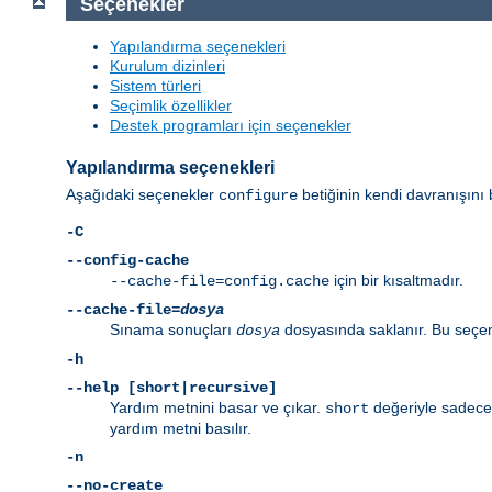
Seçenekler
Yapılandırma seçenekleri
Kurulum dizinleri
Sistem türleri
Seçimlik özellikler
Destek programları için seçenekler
Yapılandırma seçenekleri
Aşağıdaki seçenekler
betiğinin kendi davranışını b
configure
-C
--config-cache
için bir kısaltmadır.
--cache-file=config.cache
--cache-file=
dosya
Sınama sonuçları
dosyasında saklanır. Bu seçene
dosya
-h
--help [short|recursive]
Yardım metnini basar ve çıkar.
değeriyle sadece 
short
yardım metni basılır.
-n
--no-create