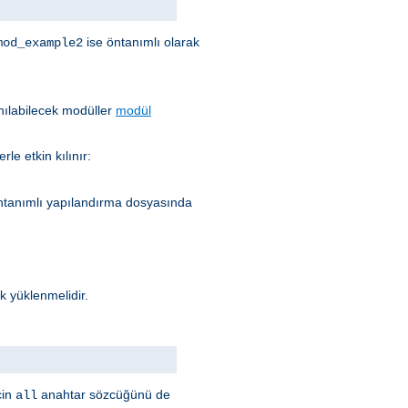
ise öntanımlı olarak
mod_example2
nılabilecek modüller
modül
le etkin kılınır:
ntanımlı yapılandırma dosyasında
k yüklenmelidir.
çin
anahtar sözcüğünü de
all