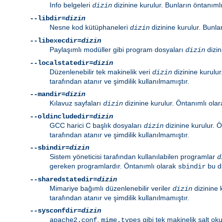
Info belgeleri
dizinine kurulur. Bunların öntanıml
dizin
--libdir=
dizin
Nesne kod kütüphaneleri
dizinine kurulur. Bunla
dizin
--libexecdir=
dizin
Paylaşımlı modüller gibi program dosyaları
dizin
dizin
--localstatedir=
dizin
Düzenlenebilir tek makinelik veri
dizinine kurulu
dizin
tarafından atanır ve şimdilik kullanılmamıştır.
--mandir=
dizin
Kılavuz sayfaları
dizinine kurulur. Öntanımlı ola
dizin
--oldincludedir=
dizin
GCC harici C başlık dosyaları
dizinine kurulur. 
dizin
tarafından atanır ve şimdilik kullanılmamıştır.
--sbindir=
dizin
Sistem yöneticisi tarafından kullanılabilen programlar
d
gereken programlardır. Öntanımlı olarak
bu d
sbindir
--sharedstatedir=
dizin
Mimariye bağımlı düzenlenebilir veriler
dizinine 
dizin
tarafından atanır ve şimdilik kullanılmamıştır.
--sysconfdir=
dizin
,
gibi tek makinelik salt o
apache2.conf
mime.types