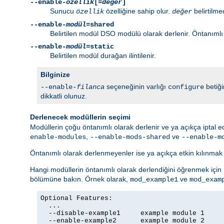
--enable-
özellik
[=
değer
]
Sunucu
özelliğine sahip olur.
belirtilme
özellik
değer
--enable-
modül
=shared
Belirtilen modül DSO modülü olarak derlenir. Öntanımlı o
--enable-
modül
=static
Belirtilen modül durağan ilintilenir.
Bilginize
seçeneğinin varlığı
betiğ
--enable-
filanca
configure
dikkatli olunuz.
Derlenecek modüllerin seçimi
Modüllerin çoğu öntanımlı olarak derlenir ve ya açıkça iptal 
,
ve
enable-modules
--enable-mods-shared
--enable-m
Öntanımlı olarak derlenmeyenler ise ya açıkça etkin kılınma
Hangi modüllerin öntanımlı olarak derlendiğini öğrenmek için
bölümüne bakın. Örnek olarak,
ve
mod_example1
mod_exam
Optional Features:

  ...

  --disable-example1     example module 1

  --enable-example2      example module 2
