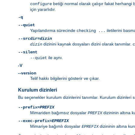
betiği normal olarak çalışır fakat herhangi 
configure
için yararlıdır.
-q
--quiet
Yapılandırma sürecinde
iletilerini basm
checking ...
--srcdir=
dizin
dizinini kaynak dosyaları dizini olarak tanımlar.
dizin
c
--silent
ile aynı.
--quiet
-V
--version
Telif hakkı bilgilerini gösterir ve çıkar.
Kurulum dizinleri
Bu seçenekler kurulum dizinlerini tanımlar. Kurulum dizinleri s
--prefix=
PREFIX
Mimariden bağımsız dosyalar
dizininin altına k
PREFIX
--exec-prefix=
EPREFIX
Mimariye bağımlı dosyalar
dizininin altına ku
EPREFIX